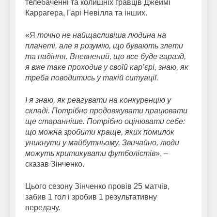
телебаченні та колишніх гравців Джеймі
Каррагера, Гарі Невілла та інших.
«Я
точно не найщасливіша людина на
планеті, але я розумію, що бувають злети
та падіння. Впевнений, що все буде гаразд,
я вже таке проходив у своїй кар’єрі, знаю, як
треба поводитись у такій ситуації.
І я знаю, як реагувати на конкуренцію у
складі. Потрібно продовжувати працювати
ще старанніше. Потрібно оцінювати себе:
що можна зробити краще, яких помилок
уникнути у майбутньому. Звичайно, люди
можуть критикувати футболістів
», –
сказав Зінченко.
Цього сезону Зінченко провів 25 матчів,
забив 1 гол і зробив 1 результативну
передачу.