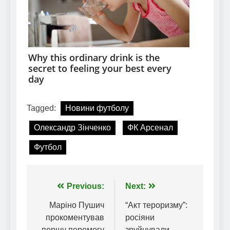
Tagged:
Новини футболу
Олександр Зінченко
ФК Арсенал
Футбол
Навігація
Previous:
Next:
записів
Маріно Пушич
“Акт тероризму”:
прокоментував
росіяни
першу перемогу
зруйнували