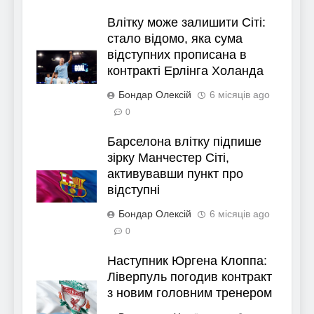
Влітку може залишити Сіті:
стало відомо, яка сума
відступних прописана в
контракті Ерлінга Холанда
Бондар Олексій
6 місяців ago
0
Барселона влітку підпише
зірку Манчестер Сіті,
активувавши пункт про
відступні
Бондар Олексій
6 місяців ago
0
Наступник Юргена Клоппа:
Ліверпуль погодив контракт
з новим головним тренером