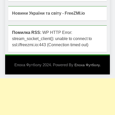
Новини України та світу - FreeZMI.io
Помилка RSS:
WP HTTP Error:
stream_socket_client(): unable to connect to
ssl://freezmi.io:443 (Connection timed out)
Епоха Футболу 2024. Powered By
.
Епоха Футболу