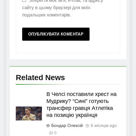
Зберегти моє ім'я, e-mail, та адресу
сайту в цьому браузері для моїх
подальших коментарів.
Related News
В Челсі поставили хрест на
Мудрику? “Сині” готують
трансфер гравця Атлетіка
на позицію українця
Бондар Олексій
6 місяців ago
0