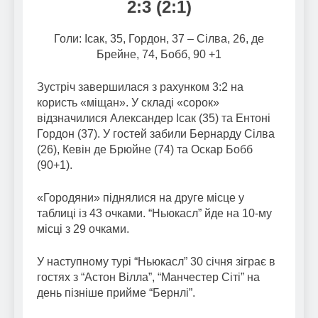
2:3 (2:1)
Голи: Ісак, 35, Гордон, 37 – Сілва, 26, де
Брейне, 74, Бобб, 90 +1
Зустріч завершилася з рахунком 3:2 на
користь «міщан». У складі «сорок»
відзначилися Александер Ісак (35) та Ентоні
Гордон (37). У гостей забили Бернарду Сілва
(26), Кевін де Брюйне (74) та Оскар Бобб
(90+1).
«Городяни» піднялися на друге місце у
таблиці із 43 очками. “Ньюкасл” йде на 10-му
місці з 29 очками.
У наступному турі “Ньюкасл” 30 січня зіграє в
гостях з “Астон Вілла”, “Манчестер Сіті” на
день пізніше прийме “Бернлі”.