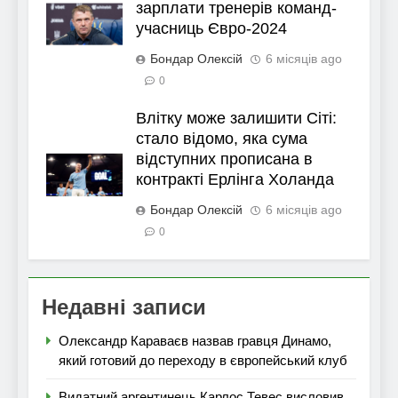
зарплати тренерів команд-
учасниць Євро-2024
Бондар Олексій
6 місяців ago
0
Влітку може залишити Сіті:
стало відомо, яка сума
відступних прописана в
контракті Ерлінга Холанда
Бондар Олексій
6 місяців ago
0
Недавні записи
Олександр Караваєв назвав гравця Динамо,
який готовий до переходу в європейський клуб
Видатний аргентинець Карлос Тевес висловив