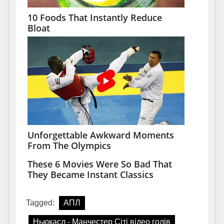
Tagged:
АПЛ
Ньюкасл - Манчестер Сіті відео голів