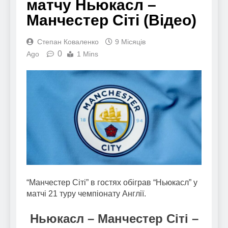
матчу Ньюкасл –
Манчестер Сіті (Відео)
Степан Коваленко
9 Місяців
0
Ago
1 Mins
“Манчестер Сіті” в гостях обіграв “Ньюкасл” у
матчі 21 туру чемпіонату Англії.
Ньюкасл – Манчестер Сіті –