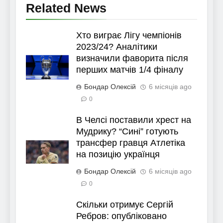
Related News
Хто виграє Лігу чемпіонів
2023/24? Аналітики
визначили фаворита після
перших матчів 1/4 фіналу
Бондар Олексій
6 місяців ago
0
В Челсі поставили хрест на
Мудрику? “Сині” готують
трансфер гравця Атлетіка
на позицію українця
Бондар Олексій
6 місяців ago
0
Скільки отримує Сергій
Ребров: опубліковано