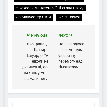
Ньюкасл - Манчестер Сіті огляд матчу
ФК Манчестер Сити
ФК Ньюкасл
Навігація
Previous:
Next:
записів
Екс-гравець
Пеп Гвардіола
Шахтаря
прокоментував
Едуардо: “Я
феєричну
ніколи не
перемогу над
дивився відео,
Ньюкаслом.
на якому мені
зламали ногу”