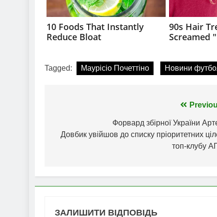
Tagged:
Маурісіо Почеттіно
Новини футбо
Навігація
Previou
записів
Форвард збірної України Арт
Довбик увійшов до списку пріоритетних ці
топ-клубу А
ЗАЛИШИТИ ВІДПОВІДЬ