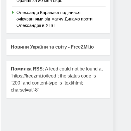
Франції за 80 млн євро
Олександр Караваєв поділився
очікуваннями від матчу Динамо проти
Олександрії в УПЛ
Новини України та світу - FreeZMI.io
Помилка RSS:
A feed could not be found at
`https://freezmi.io/feed`; the status code is
`200` and content-type is `text/html;
charset=utf-8`