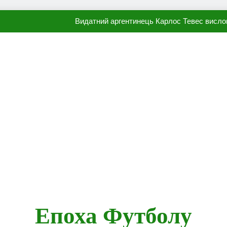
Видатний аргентинець Карлос Тевес висло
Наполі готовий продати Осі
ПСЖ близький до підписання гр
Олександр Караваєв назвав гравця Динамо, який готов
Видатний аргентинець Карлос Тевес висло
Наполі готовий продати Осі
ПСЖ близький до підписання гр
Епоха Футболу