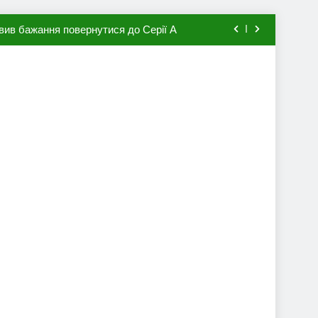
вив бажання повернутися до Серії А
мхена в ПСЖ: відома ціна трансфера
авця збірної Франції за 80 млн євро
ий до переходу в європейський клуб
вив бажання повернутися до Серії А
мхена в ПСЖ: відома ціна трансфера
авця збірної Франції за 80 млн євро