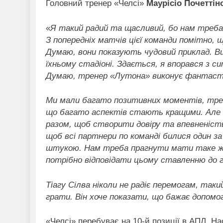
Головний тренер «Челсі»
Маурісіо Почеттін
«
Я такий радий та щасливий, бо нам треба
З попередніх матчів цієї команди помітно, 
Думаю, вони показують чудовий приклад. В
їхньому стадіоні. Здається, я впорався з 
Думаю, тренер «Лутона» виконує фантасти
Ми мали багато позитивних моментів, треб
що багато аспектів стають кращими. Але 
разом, щоб створити довіру та впевненіст
щоб всі партнери по команді билися один за
штукою. Нам треба прагнути мати таке ж с
потрібно відповідати цьому ставленню до г
Тіагу Сілва ніколи не радіє перемогам, такий
грати. Він хоче показати, що бажає допомог
«Челсі» перебуває на 10-й позиції в АПЛ. На