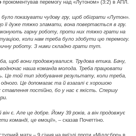
о
прокоментував перемогу над «Лутоном» (3:2) в АПЛ.
 було показувати чудову гру, щоб обіграти «Лутон».
що її дуже тяжко зламати, вона повертається в гру.
иконують гарну роботу, проти них тяжко грати на
ситуацією, коли нам треба було здобути цю перемогу.
чну роботу. З ними складно грати тут.
а, щоб вони продовжувалися. Трудова етика. Бачу,
водночас наша команда молода. Треба працювати
ь. Це той тип здобування результату, коли треба,
 одного. Це допомагає та й взагалі є хорошою
тавлення постійно, бо у нас є якість. Спершу
ри.
 він є. Але це добре. Йому 39 років, а він продовжує
ти команді, це емоції
», – сказав Почеттіно.
ступний матч – 9 січня на виїзді проти «Мідлсбро» в