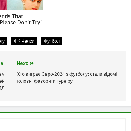
лу
ФК Челси
Футбол
s:
Next:
ем
Хто виграє Євро-2024 з футболу: стали відомі
лей
головні фаворити турніру
ПЛ