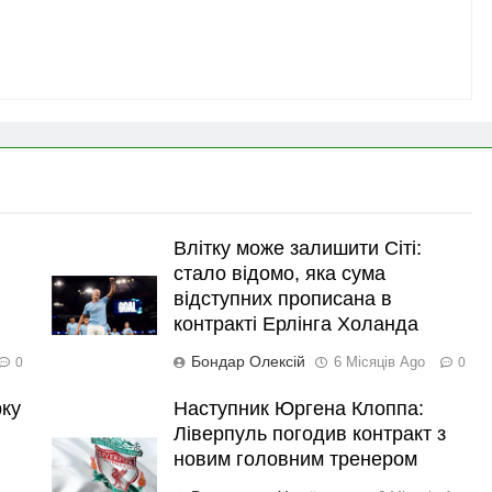
Влітку може залишити Сіті:
стало відомо, яка сума
відступних прописана в
контракті Ерлінга Холанда
Бондар Олексій
6 Місяців Ago
0
0
рку
Наступник Юргена Клоппа:
Ліверпуль погодив контракт з
новим головним тренером