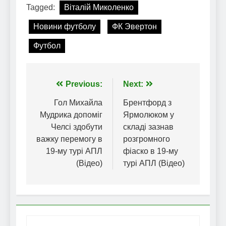
Tagged:
Віталій Миколенко
Новини футболу
ФК Эвертон
Футбол
Навігація
Previous:
Next:
записів
Гол Михайла
Брентфорд з
Мудрика допоміг
Ярмолюком у
Челсі здобути
складі зазнав
важку перемогу в
розгромного
19-му турі АПЛ
фіаско в 19-му
(Відео)
турі АПЛ (Відео)