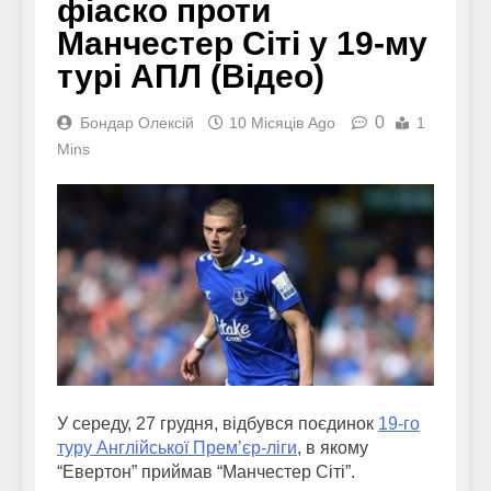
фіаско проти
Манчестер Сіті у 19-му
турі АПЛ (Відео)
0
Бондар Олексій
10 Місяців Ago
1
Mins
У середу, 27 грудня, відбувся поєдинок
19-го
туру Англійської Прем’єр-ліги
, в якому
“Евертон” приймав “Манчестер Сіті”.