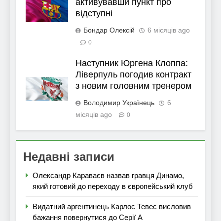
активувавши пункт про
відступні
Бондар Олексій
6 місяців ago
0
Наступник Юргена Клоппа:
Ліверпуль погодив контракт
з новим головним тренером
Володимир Українець
6
місяців ago
0
Недавні записи
Олександр Караваєв назвав гравця Динамо,
який готовий до переходу в європейський клуб
Видатний аргентинець Карлос Тевес висловив
бажання повернутися до Серії А