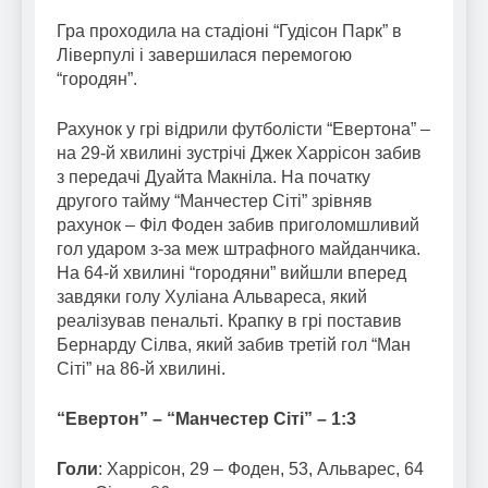
Гра проходила на стадіоні “Гудісон Парк” в
Ліверпулі і завершилася перемогою
“городян”.
Рахунок у грі відрили футболісти “Евертона” –
на 29-й хвилині зустрічі Джек Харрісон забив
з передачі Дуайта Макніла. На початку
другого тайму “Манчестер Сіті” зрівняв
рахунок – Філ Фоден забив приголомшливий
гол ударом з-за меж штрафного майданчика.
На 64-й хвилині “городяни” вийшли вперед
завдяки голу Хуліана Альвареса, який
реалізував пенальті. Крапку в грі поставив
Бернарду Сілва, який забив третій гол “Ман
Сіті” на 86-й хвилині.
“Евертон” – “Манчестер Сіті” – 1:3
Голи
: Харрісон, 29 – Фоден, 53, Альварес, 64