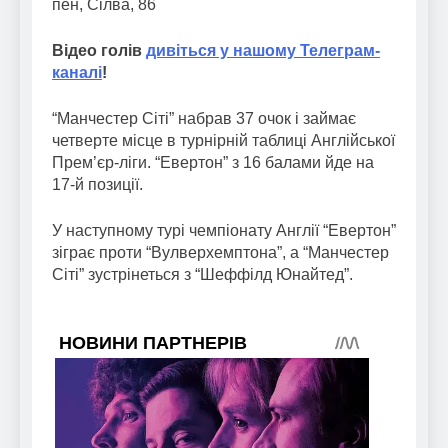
пен, Сілва, 86
Відео голів
дивіться у нашому Телеграм-
каналі
!
“Манчестер Сіті” набрав 37 очок і займає
четверте місце в турнірній таблиці Англійської
Прем’єр-ліги. “Евертон” з 16 балами йде на
17-й позиції.
У наступному турі чемпіонату Англії “Евертон”
зіграє проти “Вулверхемптона”, а “Манчестер
Сіті” зустрінеться з “Шеффілд Юнайтед”.