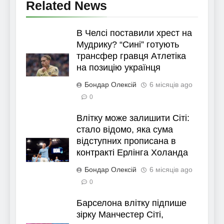
Related News
В Челсі поставили хрест на
Мудрику? “Сині” готують
трансфер гравця Атлетіка
на позицію українця
Бондар Олексій
6 місяців ago
0
Влітку може залишити Сіті:
стало відомо, яка сума
відступних прописана в
контракті Ерлінга Холанда
Бондар Олексій
6 місяців ago
0
Барселона влітку підпише
зірку Манчестер Сіті,