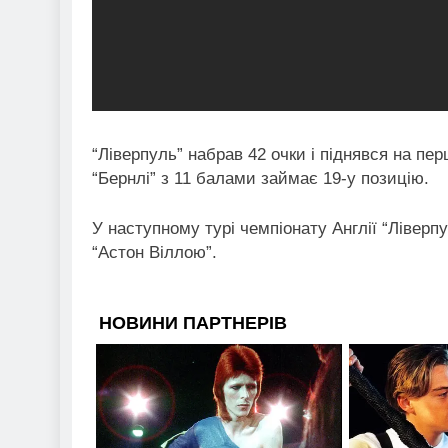
“Ліверпуль” набрав 42 очки і піднявся на пер
“Бернлі” з 11 балами займає 19-у позицію.
У наступному турі чемпіонату Англії “Ліверпу
“Астон Віллою”.