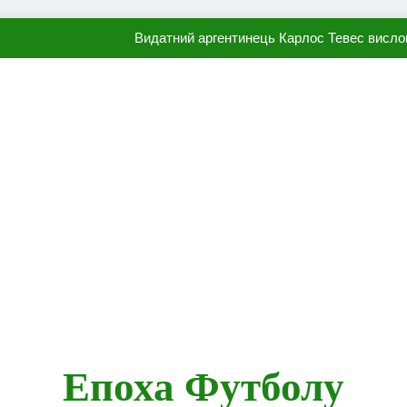
Видатний аргентинець Карлос Тевес висло
Наполі готовий продати Осі
ПСЖ близький до підписання гр
Олександр Караваєв назвав гравця Динамо, який готов
Видатний аргентинець Карлос Тевес висло
Наполі готовий продати Осі
ПСЖ близький до підписання гр
Епоха Футболу