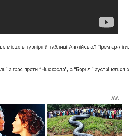
ше місце в турнірній таблиці Англійської Прем’єр-ліги.
ль” зіграє проти “Ньюкасла”, а “Бернлі” зустрінеться з