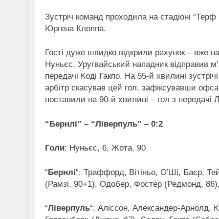
Зустріч команд проходила на стадіоні “Тер
Юргена Клоппа.
Гості дуже швидко відкрили рахунок – вже на
Нуньєс. Уругвайський нападник відправив м’
передачі Коді Гакпо. На 55-й хвилині зустріч
арбітр скасував цей гол, зафіксувавши офсай
поставили на 90-й хвилині – гол з передачі 
“Бернлі” – “Ліверпуль” – 0:2
Голи
: Нуньєс, 6, Жота, 90
“
Бернлі
“: Траффорд, Вітіньо, О’Ші, Баєр, Те
(Рамзі, 90+1), Одобер, Фостер (Редмонд, 86)
“
Ліверпуль
“: Аліссон, Александер-Арнолд, Ку