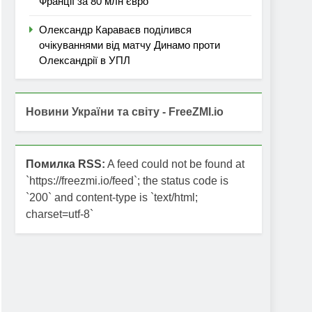
Франції за 80 млн євро
Олександр Караваєв поділився
очікуваннями від матчу Динамо проти
Олександрії в УПЛ
Новини України та світу - FreeZMI.io
Помилка RSS:
A feed could not be found at
`https://freezmi.io/feed`; the status code is
`200` and content-type is `text/html;
charset=utf-8`