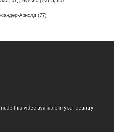
лай, 67), Нуньєс (Жота, 85)
ександер-Арнолд (77)