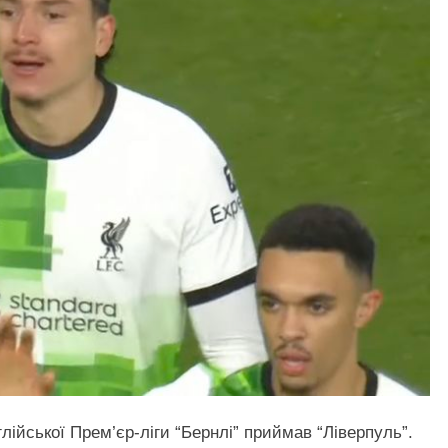
нглійської Прем’єр-ліги “Бернлі” приймав “Ліверпуль”.