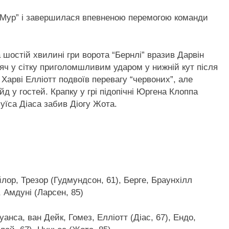
ф Мур” і завершилася впевненою перемогою команди
 шостій хвилині гри ворота “Бернлі” вразив Дарвін
яч у сітку приголомшливим ударом у нижній кут після
і Харві Елліотт подвоїв перевагу “червоних”, але
д у гостей. Крапку у грі підопічні Юргена Клоппа
Луїса Діаса забив Діогу Жота.
йлор, Трезор (Гудмундсон, 61), Берге, Браунхілл
, Амдуні (Ларсен, 85)
анса, ван Дейк, Гомез, Елліотт (Діас, 67), Ендо,