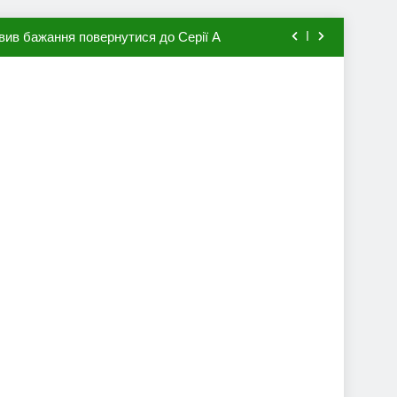
вив бажання повернутися до Серії А
мхена в ПСЖ: відома ціна трансфера
авця збірної Франції за 80 млн євро
ий до переходу в європейський клуб
вив бажання повернутися до Серії А
мхена в ПСЖ: відома ціна трансфера
авця збірної Франції за 80 млн євро