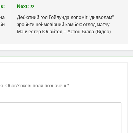
s:
Next:
 на
Дебютний гол Гойлунда допоміг “дияволам”
би
зробити неймовірний камбек: огляд матчу
Манчестер Юнайтед – Астон Вілла (Відео)
я.
Обов’язкові поля позначені
*