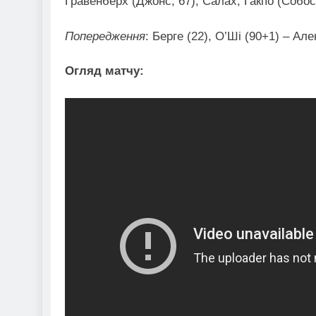
Гравенберх (Джонс, 67), Салах, Гакпо (Собос
Попередження
: Берге (22), О’Ші (90+1) – Ал
Огляд матчу: