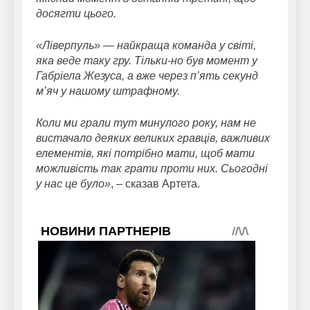
досягти цього.
«Ліверпуль» — найкраща команда у світі,
яка веде таку гру. Тільки-но був момент у
Габріела Жезуса, а вже через п’ять секунд
м’яч у нашому штрафному.
Коли ми грали тут минулого року, нам не
вистачало деяких великих гравців, важливих
елементів, які потрібно мати, щоб мати
можливість так грати проти них. Сьогодні
у нас це було»
, – сказав Артета.