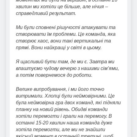
хвилин ми хотіли це більше, але нічия –
справедливий результат.
Ми були сповнені рішучості атакувати та
створювати їм проблеми. Це команда, яка
створює хаос, вони такі вертикальні та
прямі. Вони найкращі у світі в цьому.
Я щасливий бути там, де ми є. Завтра ми
влаштуємо чудову вечерю з нашими сім’ями,
а потім повернемося до роботи.
Велике випробування, і ми його точно
витримали. Хлопці були неймовірними. Це
була неймовірна гра двох команд, які підняли
планку на новий рівень. Обидві команди
хотіли перемогти і грали на перемогу. В
останні 15-20 хвилин наша команда дуже
хотіла перемогти, але ми не знайшли
якісний момент в останній третині, щоб