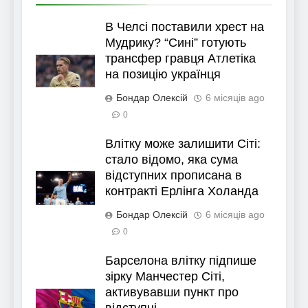
В Челсі поставили хрест на
Мудрику? “Сині” готують
трансфер гравця Атлетіка
на позицію українця
Бондар Олексій
6 місяців ago
0
Влітку може залишити Сіті:
стало відомо, яка сума
відступних прописана в
контракті Ерлінга Холанда
Бондар Олексій
6 місяців ago
0
Барселона влітку підпише
зірку Манчестер Сіті,
активувавши пункт про