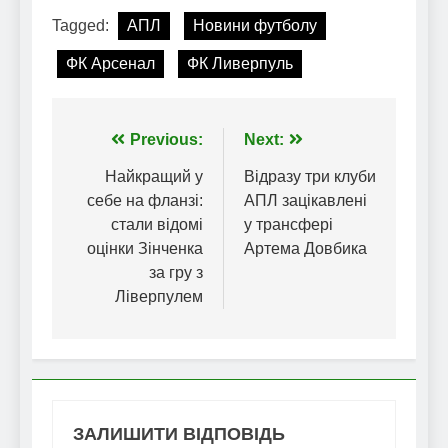
Tagged:
АПЛ
Новини футболу
ФК Арсенал
ФК Ливерпуль
Навігація
Previous:
Next:
записів
Найкращий у
Відразу три клуби
себе на фланзі:
АПЛ зацікавлені
стали відомі
у трансфері
оцінки Зінченка
Артема Довбика
за гру з
Ліверпулем
ЗАЛИШИТИ ВІДПОВІДЬ