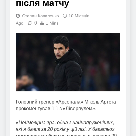
після матчу
Степан Коваленко
10 Місяців
0
Ago
1 Mins
Головний тренер «Арсенала» Мікель Артета
прокоментував 1:1 з «Ліверпулем».
«
Неймовірна гра, одна з найнапруженіших,
які я бачив за 20 років у цій лізі. У багатьох
моментах ми були на вершині, в останні 20