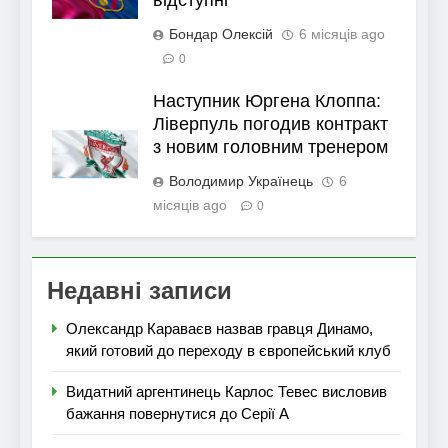
відступні
Бондар Олексій
6 місяців ago
0
Наступник Юргена Клоппа:
Ліверпуль погодив контракт
з новим головним тренером
Володимир Українець
6
місяців ago
0
Недавні записи
Олександр Караваєв назвав гравця Динамо,
який готовий до переходу в європейський клуб
Видатний аргентинець Карлос Тевес висловив
бажання повернутися до Серії А