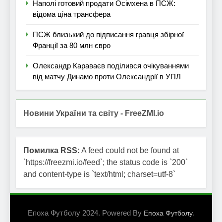
Наполі готовий продати Осімхена в ПСЖ:
відома ціна трансфера
ПСЖ близький до підписання гравця збірної
Франції за 80 млн євро
Олександр Караваєв поділився очікуваннями
від матчу Динамо проти Олександрії в УПЛ
Новини України та світу - FreeZMI.io
Помилка RSS:
A feed could not be found at
`https://freezmi.io/feed`; the status code is `200`
and content-type is `text/html; charset=utf-8`
Епоха Футболу 2024. Powered By
.
Епоха Футболу