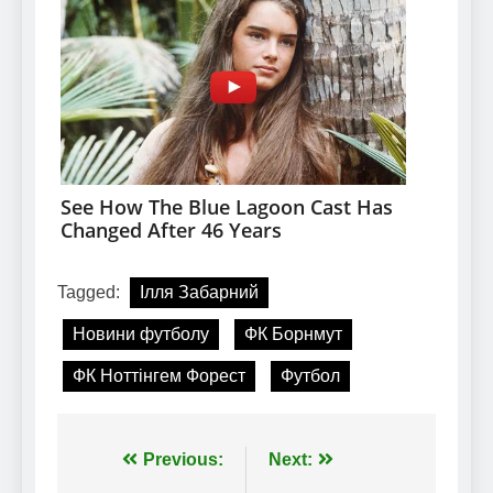
Tagged:
Ілля Забарний
Новини футболу
ФК Борнмут
ФК Ноттінгем Форест
Футбол
Навігація
Previous:
Next: