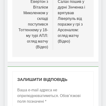
записів
Евертон з
Салах пошив у
Віталієм
дурні Зінченка і
Миколенком у
врятував
складі
Ліверпуль від
поступився
поразки у грі з
Тоттенхему у 18-
Арсеналом:
му турі АПЛ:
огляд матчу
огляд матчу
(Відео)
(Відео)
ЗАЛИШИТИ ВІДПОВІДЬ
Ваша e-mail адреса не
оприлюднюватиметься.
Обов’язкові
поля позначені
*