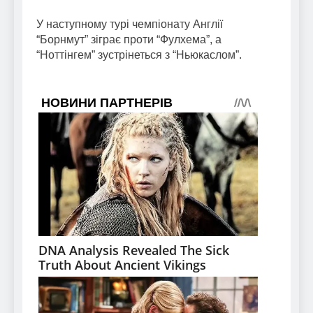
У наступному турі чемпіонату Англії
“Борнмут” зіграє проти “Фулхема”, а
“Ноттінгем” зустрінеться з “Ньюкаслом”.