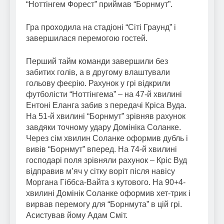
“Ноттінгем Форест” приймав “Борнмут”.
Гра проходила на стадіоні “Сіті Граунд” і
завершилася перемогою гостей.
Перший тайм команди завершили без
забитих голів, а в другому влаштували
гольову феєрію. Рахунок у грі відкрили
футболісти “Ноттінгема” – на 47-й хвилині
Ентоні Еланга забив з передачі Кріса Вуда.
На 51-й хвилині “Борнмут” зрівняв рахунок
завдяки точному удару Домініка Соланке.
Через сім хвилин Соланке оформив дубль і
вивів “Борнмут” вперед. На 74-й хвилині
господарі поля зрівняли рахунок – Кріс Вуд
відправив м’яч у сітку воріт після навісу
Моргана Гіббса-Вайта з кутового. На 90+4-
хвилині Домінік Соланке оформив хет-трик і
вирвав перемогу для “Борнмута” в цій грі.
Асистував йому Адам Сміт.