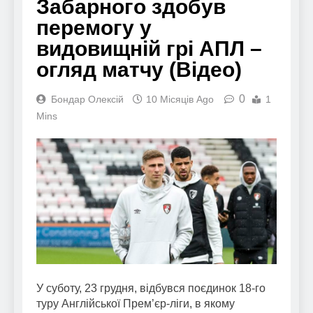
Забарного здобув
перемогу у
видовищній грі АПЛ –
огляд матчу (Відео)
0
Бондар Олексій
10 Місяців Ago
1
Mins
У суботу, 23 грудня, відбувся поєдинок 18-го
туру Англійської Прем’єр-ліги, в якому