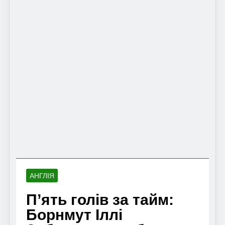
АНГЛІЯ
П’ять голів за тайм:
Борнмут Іллі