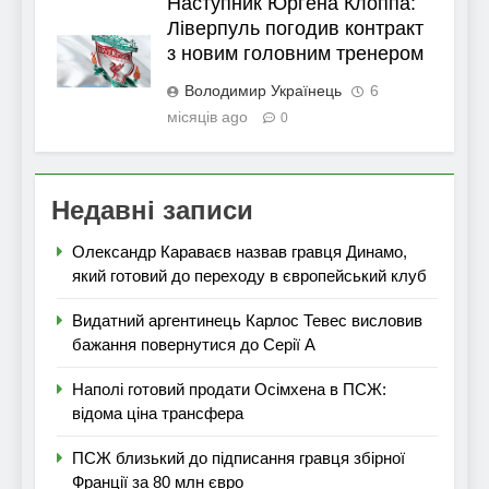
Наступник Юргена Клоппа:
Ліверпуль погодив контракт
з новим головним тренером
Володимир Українець
6
місяців ago
0
Недавні записи
Олександр Караваєв назвав гравця Динамо,
який готовий до переходу в європейський клуб
Видатний аргентинець Карлос Тевес висловив
бажання повернутися до Серії А
Наполі готовий продати Осімхена в ПСЖ:
відома ціна трансфера
ПСЖ близький до підписання гравця збірної
Франції за 80 млн євро