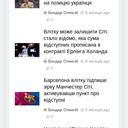
на позицію українця
Бондар Олексій
6 місяців ago
0
Влітку може залишити Сіті:
стало відомо, яка сума
відступних прописана в
контракті Ерлінга Холанда
Бондар Олексій
6 місяців ago
0
Барселона влітку підпише
зірку Манчестер Сіті,
активувавши пункт про
відступні
Бондар Олексій
6 місяців ago
0