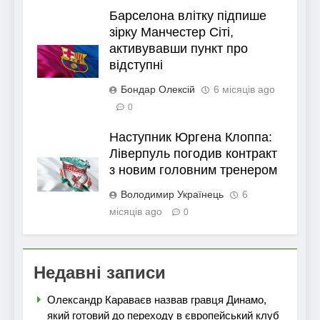
Барселона влітку підпише
зірку Манчестер Сіті,
активувавши пункт про
відступні
Бондар Олексій
6 місяців ago
0
Наступник Юргена Клоппа:
Ліверпуль погодив контракт
з новим головним тренером
Володимир Українець
6
місяців ago
0
Недавні записи
Олександр Караваєв назвав гравця Динамо,
який готовий до переходу в європейський клуб