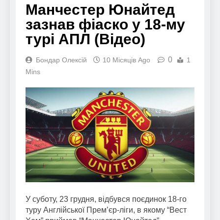
Манчестер Юнайтед
зазнав фіаско у 18-му
турі АПЛ (Відео)
0
Бондар Олексій
10 Місяців Ago
1
Mins
У суботу, 23 грудня, відбувся поєдинок 18-го
туру Англійської Прем’єр-ліги, в якому “Вест