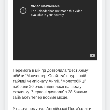
Перемога в цій грі дозволила “Вест Хему”
обійти “Манчестер Юнайтед” в турнірній
таблиці чемпіонату Англії. “Молотобійці”
набрали 30 очок і піднялися на шосту
сходинку. “Червоні дияволи” з 28 балами
займають тепер восьме місце.
У наступному турі Англійської Прем’єр-ліги