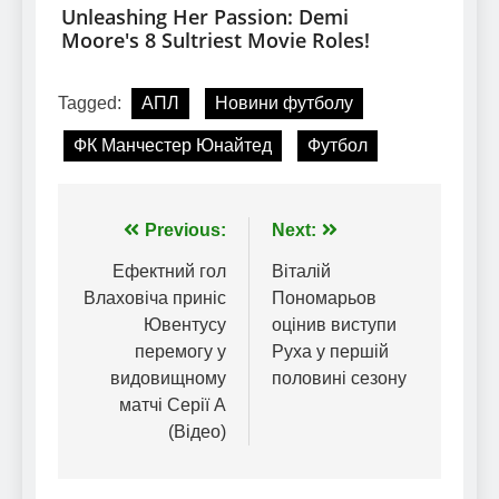
Tagged:
АПЛ
Новини футболу
ФК Манчестер Юнайтед
Футбол
Навігація
Previous:
Next:
записів
Ефектний гол
Віталій
Влаховіча приніс
Пономарьов
Ювентусу
оцінив виступи
перемогу у
Руха у першій
видовищному
половині сезону
матчі Серії А
(Відео)