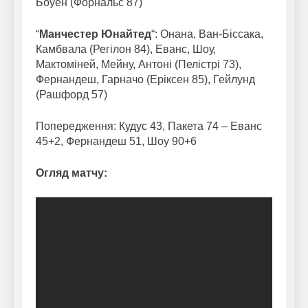
Боуен (Форнальс 87)
“
Манчестер Юнайтед
“: Онана, Ван-Біссака,
Камбвала (Регілон 84), Еванс, Шоу,
Мактоміней, Мейну, Антоні (Пелістрі 73),
Фернандеш, Гарначо (Еріксен 85), Гейлунд
(Рашфорд 57)
Попередження: Кудус 43, Пакета 74 – Еванс
45+2, Фернандеш 51, Шоу 90+6
Огляд матчу: