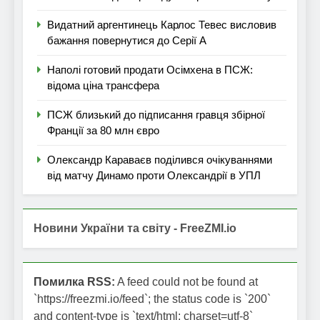
Видатний аргентинець Карлос Тевес висловив
бажання повернутися до Серії А
Наполі готовий продати Осімхена в ПСЖ:
відома ціна трансфера
ПСЖ близький до підписання гравця збірної
Франції за 80 млн євро
Олександр Караваєв поділився очікуваннями
від матчу Динамо проти Олександрії в УПЛ
Новини України та світу - FreeZMI.io
Помилка RSS:
A feed could not be found at
`https://freezmi.io/feed`; the status code is `200`
and content-type is `text/html; charset=utf-8`