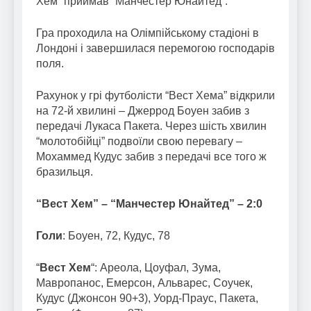
Хем” приймав “Манчестер Юнайтед”.
Гра проходила на Олімпійському стадіоні в
Лондоні і завершилася перемогою господарів
поля.
Рахунок у грі футболісти “Вест Хема” відкрили
на 72-й хвилині – Джеррод Боуен забив з
передачі Лукаса Пакета. Через шість хвилин
“молотобійці” подвоїли свою перевагу –
Мохаммед Кудус забив з передачі все того ж
бразильця.
“Вест Хем” – “Манчестер Юнайтед” – 2:0
Голи
: Боуен, 72, Кудус, 78
“
Вест Хем
“: Ареола, Цоуфал, Зума,
Мавропанос, Емерсон, Альварес, Соучек,
Кудус (Джонсон 90+3), Уорд-Праус, Пакета,