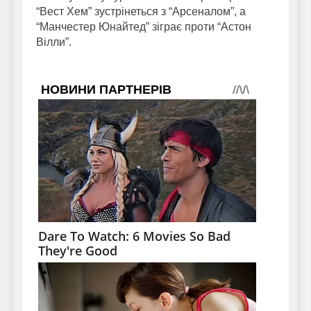
“Вест Хем” зустрінеться з “Арсеналом”, а
“Манчестер Юнайтед” зіграє проти “Астон
Вілли”.