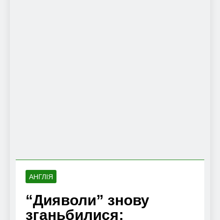
АНГЛІЯ
“Дияволи” знову
зганьбилися: