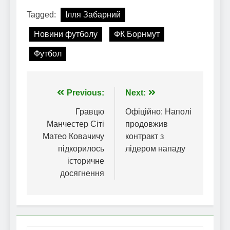
Tagged:
Ілля Забарний
Новини футболу
ФК Борнмут
Футбол
Навігація
Previous:
Next:
записів
Гравцю
Офіційно: Наполі
Манчестер Сіті
продовжив
Матео Ковачичу
контракт з
підкорилось
лідером нападу
історичне
досягнення