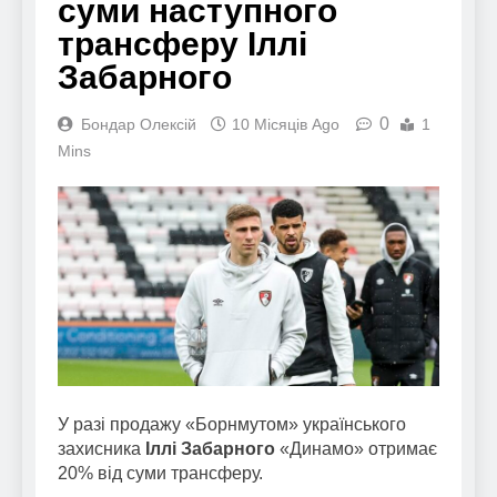
суми наступного
трансферу Іллі
Забарного
0
Бондар Олексій
10 Місяців Ago
1
Mins
У разі продажу «Борнмутом» українського
захисника
Іллі Забарного
«Динамо» отримає
20% від суми трансферу.