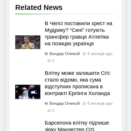
Related News
В Челсі поставили хрест на
Мудрику? “Сині” готують
трансфер гравця Атлетіка
на позицію українця
Бондар Олексій
6 місяців ago
0
Влітку може залишити Сіті:
стало відомо, яка сума
відступних прописана в
контракті Ерлінга Холанда
Бондар Олексій
6 місяців ago
0
Барселона влітку підпише
зірку Манчестер Сіті,