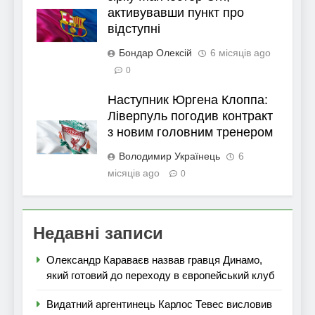
активувавши пункт про
відступні
Бондар Олексій
6 місяців ago
0
Наступник Юргена Клоппа:
Ліверпуль погодив контракт
з новим головним тренером
Володимир Українець
6
місяців ago
0
Недавні записи
Олександр Караваєв назвав гравця Динамо,
який готовий до переходу в європейський клуб
Видатний аргентинець Карлос Тевес висловив