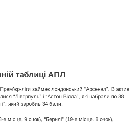
ній таблиці АПЛ
 Прем’єр-ліги займає лондонський “Арсенал”. В активі
лися “Ліверпуль” і “Астон Вілла”, які набрали по 38
ті”, який заробив 34 бали.
е місце, 9 очок), “Бернлі” (19-е місце, 8 очок),