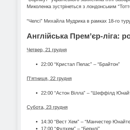
Миколенка зустрінеться з лондонським “Тот
“Челсі” Михайла Мудрика в рамках 18-го туру
Англійська Прем’єр-ліга: р
Четвер, 21 грудня
22:00 “Кристал Пелас” – “Брайтон”
П’ятниця, 22 грудня
22:00 “Астон Вілла” – “Шеффілд Юнай
Субота, 23 грудня
14:30 “Вест Хем” – “Манчестер Юнайт
17:00 “Фулхем” – “Бернлі”