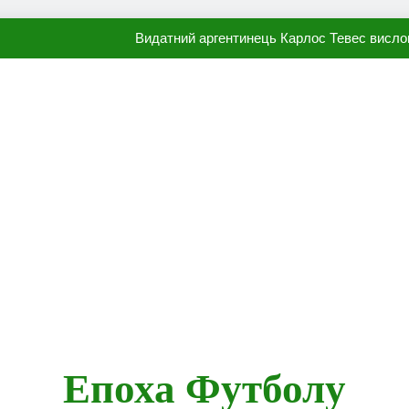
Видатний аргентинець Карлос Тевес висло
Наполі готовий продати Осі
ПСЖ близький до підписання гр
Олександр Караваєв назвав гравця Динамо, який готов
Видатний аргентинець Карлос Тевес висло
Наполі готовий продати Осі
ПСЖ близький до підписання гр
Епоха Футболу