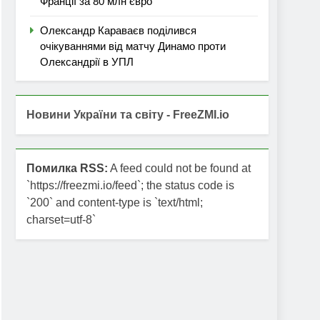
Франції за 80 млн євро
Олександр Караваєв поділився
очікуваннями від матчу Динамо проти
Олександрії в УПЛ
Новини України та світу - FreeZMI.io
Помилка RSS:
A feed could not be found at
`https://freezmi.io/feed`; the status code is
`200` and content-type is `text/html;
charset=utf-8`