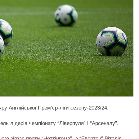
туру Англійської Прем’єр-ліги сезону-2023/24.
ль лідерів чемпіонату “Ліверпуля” і “Арсеналу”.
ого зіграє проти “Ноттінгема”, а “Евертон” Віталія