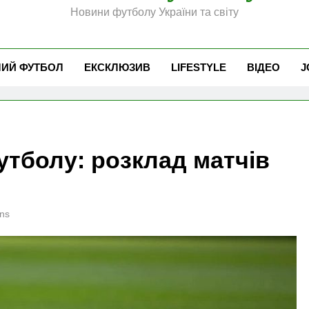
Новини футболу України та світу
ЧИЙ ФУТБОЛ
ЕКСКЛЮЗИВ
LIFESTYLE
ВІДЕО
J
утболу: розклад матчів
ns