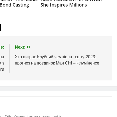
s:
Next:
 на
Хто виграє Клубний чемпіонат світу-2023:
а з
прогноз на поєдинок Ман Сіті – Флуміненсе
ги
я.
Обов’язкові поля позначені
*