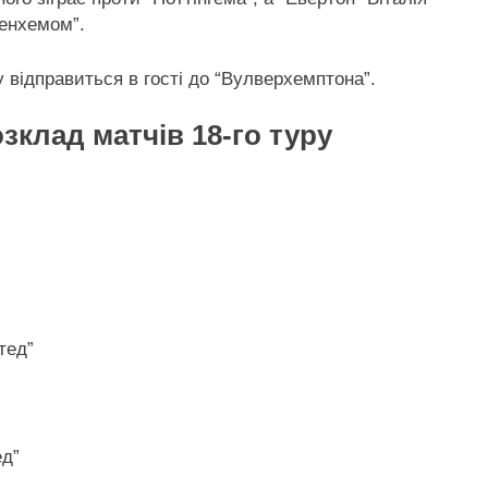
тенхемом”.
 відправиться в гості до “Вулверхемптона”.
озклад матчів 18-го туру
тед”
ед”