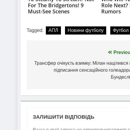
Tagged:
АПЛ
Новини футболу
Футбол
Навігація
Previou
записів
Трансфер очікуєть взимку: Мілан націлився
підписання сенсаційного голеадор
Бундеслі
ЗАЛИШИТИ ВІДПОВІДЬ
Ваша e-mail адреса не оприлюднюватиметьс