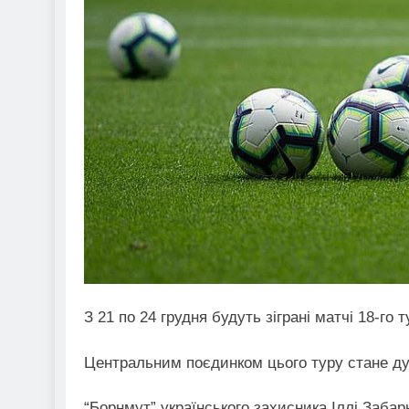
З 21 по 24 грудня будуть зіграні матчі 18-го 
Центральним поєдинком цього туру стане дуе
“Борнмут” українського захисника Іллі Забарн