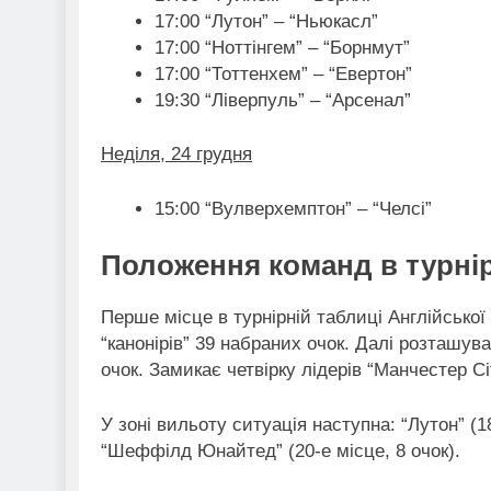
17:00 “Лутон” – “Ньюкасл”
17:00 “Ноттінгем” – “Борнмут”
17:00 “Тоттенхем” – “Евертон”
19:30 “Ліверпуль” – “Арсенал”
Неділя, 24 грудня
15:00 “Вулверхемптон” – “Челсі”
Положення команд в турнір
Перше місце в турнірній таблиці Англійської
“канонірів” 39 набраних очок. Далі розташува
очок. Замикає четвірку лідерів “Манчестер Сі
У зоні вильоту ситуація наступна: “Лутон” (18-
“Шеффілд Юнайтед” (20-е місце, 8 очок).