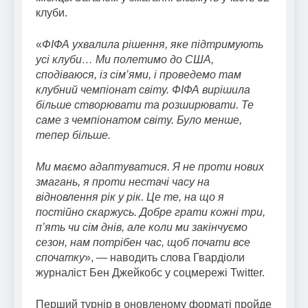
клуби.
«
ФІФА ухвалила рішення, яке підтримують
усі клуби… Ми полетимо до США,
сподіваюся, із сім’ями, і проведемо там
клубний чемпіонат світу. ФІФА вирішила
більше створювати та розширювати. Те
саме з чемпіонатом світу. Було менше,
тепер більше.
Ми маємо адаптуватися. Я не проти нових
змагань, я проти нестачі часу на
відновлення рік у рік. Це те, на що я
постійно скаржусь. Добре грати кожні три,
п’ять чи сім днів, але коли ми закінчуємо
сезон, нам потрібен час, щоб почати все
спочатку
», — наводить слова Гвардіоли
журналіст Бен Джейкобс у соцмережі Twitter.
Перший турнір в оновленому форматі пройде