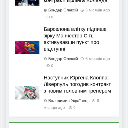
контракті Ерлінга Холанда
Бондар Олексій
6 місяців ago
0
Барселона влітку підпише
зірку Манчестер Сіті,
активувавши пункт про
відступні
Бондар Олексій
6 місяців ago
0
Наступник Юргена Клоппа:
Ліверпуль погодив контракт
з новим головним тренером
Володимир Українець
6
місяців ago
0