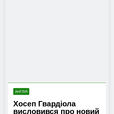
АНГЛІЯ
Хосеп Гвардіола
висловився про новий