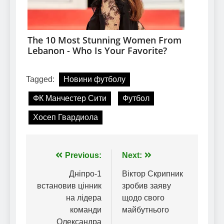
Tagged:
Новини футболу
ФК Манчестер Сити
Футбол
Хосеп Гвардиола
Навігація
Previous:
Next:
записів
Дніпро-1
Віктор Скрипник
встановив цінник
зробив заяву
на лідера
щодо свого
команди
майбутнього
Олександра