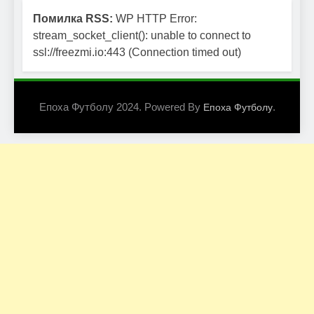
Помилка RSS:
WP HTTP Error:
stream_socket_client(): unable to connect to
ssl://freezmi.io:443 (Connection timed out)
Епоха Футболу 2024. Powered By
.
Епоха Футболу