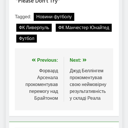
Tagged:
Новини футболу
ФК Ливерпуль
ФК Манчестер Юнайтед
Футбол
Навігація
Previous:
Next:
записів
Форвард
Джуд Беллінгем
Арсенала
прокоментував
прокоментував
свою неймовірну
перемогу над
результативність
Брайтоном
у складі Реала