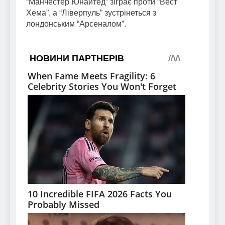
“Манчестер Юнайтед” зіграє проти “Вест
Хема”, а “Ліверпуль” зустрінеться з
лондонським “Арсеналом”.