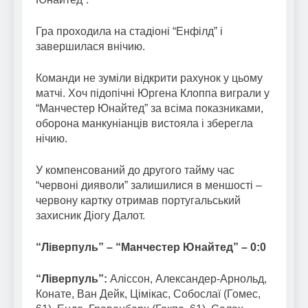
Гра проходила на стадіоні “Енфілд” і
завершилася внічию.
Команди не зуміли відкрити рахунок у цьому
матчі. Хоч підопічні Юргена Клоппа виграли у
“Манчестер Юнайтед” за всіма показниками,
оборона манкуніанців вистояла і зберегла
нічию.
У компенсований до другого тайму час
“червоні дияволи” залишилися в меншості –
червону картку отримав португальський
захисник Діогу Далот.
“Ліверпуль” – “Манчестер Юнайтед” – 0:0
“Ліверпуль”:
Аліссон, Александер-Арнольд,
Конате, Ван Дейк, Цімікас, Собослаї (Гомес,