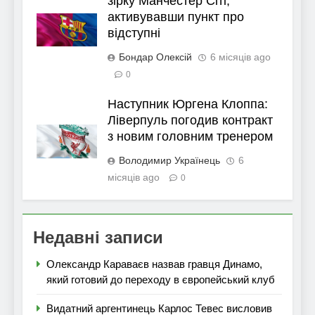
зірку Манчестер Сіті,
активувавши пункт про
відступні
Бондар Олексій
6 місяців ago
0
Наступник Юргена Клоппа:
Ліверпуль погодив контракт
з новим головним тренером
Володимир Українець
6
місяців ago
0
Недавні записи
Олександр Караваєв назвав гравця Динамо,
який готовий до переходу в європейський клуб
Видатний аргентинець Карлос Тевес висловив