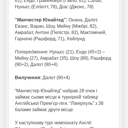
61), Ендо, Гравенберх (Гакпо, 61), Салах,
Нуньєс (Елліотт, 78), Діас (Джонс, 78)
“Манчестер Юнайтед”:
Онана, Далот,
Еванс, Варан, Шоу, Мейну (Міжбрі, 82),
Амрабат, Антоні (Пелістрі, 82), Мактоміней,
Гарначо (Рашфорд, 71), Хейлунд
Попередження
: Нуньєс (21), Ендо (45+2) –
Мейну (27), Амрабат (35), Шоу (88), Рашфорд
(90+2), Далот (90+4)
Вилучення:
Далот (90+4)
“Манчестер Юнайтед” набрав 28 очок і
займає сьоме місце в турнірній таблиці
Англійської Прем’єр-ліги. “Ліверпуль” з 38
балами займає друге місце.
У наступному турі чемпіонату Англії