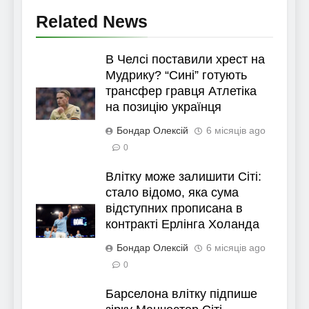
Related News
В Челсі поставили хрест на
Мудрику? “Сині” готують
трансфер гравця Атлетіка
на позицію українця
Бондар Олексій
6 місяців ago
0
Влітку може залишити Сіті:
стало відомо, яка сума
відступних прописана в
контракті Ерлінга Холанда
Бондар Олексій
6 місяців ago
0
Барселона влітку підпише