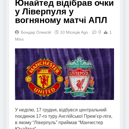
Юнайтед відібрав очки
у Ліверпуля у
вогняному матчі АПЛ
0
Бондар Олексій
10 Місяців Ago
1
Mins
У неділю, 17 грудня, відбувся центральний
поєдинок 17-го туру Англійської Прем’єр-ліги,
в якому “Ліверпуль” приймав “Манчестер
Юнайтед”.