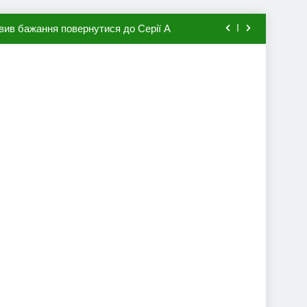
вив бажання повернутися до Серії А
мхена в ПСЖ: відома ціна трансфера
авця збірної Франції за 80 млн євро
ий до переходу в європейський клуб
вив бажання повернутися до Серії А
мхена в ПСЖ: відома ціна трансфера
авця збірної Франції за 80 млн євро