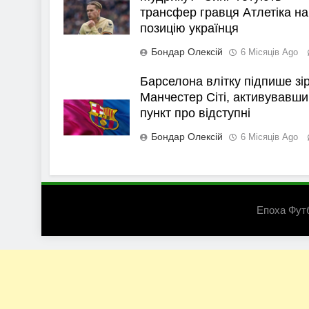
трансфер гравця Атлетіка на
позицію українця
Бондар Олексій
6 Місяців Ago
Барселона влітку підпише зі
Манчестер Сіті, активувавши
пункт про відступні
Бондар Олексій
6 Місяців Ago
Епоха Фут