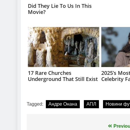
Tagged:
Андре Онана
АПЛ
Новини фу
Навігація
Previou