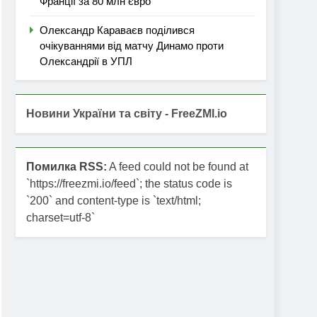
Франції за 80 млн євро
Олександр Караваєв поділився
очікуваннями від матчу Динамо проти
Олександрії в УПЛ
Новини України та світу - FreeZMI.io
Помилка RSS:
A feed could not be found at
`https://freezmi.io/feed`; the status code is
`200` and content-type is `text/html;
charset=utf-8`