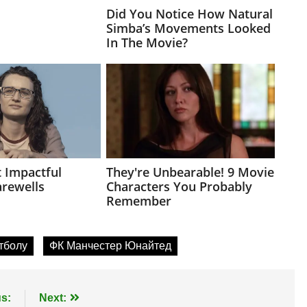
тболу
ФК Манчестер Юнайтед
s:
Next: