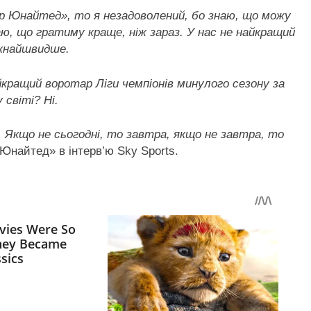
р Юнайтед», то я незадоволений, бо знаю, що можу
аю, що гратиму краще, ніж зараз. У нас не найкращий
якнайшвидше.
кращий воротар Ліги чемпіонів минулого сезону за
 світі? Ні.
. Якщо не сьогодні, то завтра, якщо не завтра, то
 Юнайтед» в інтерв’ю Sky Sports.