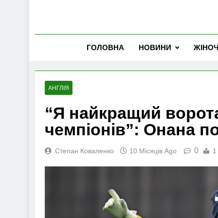
ГОЛОВНА
НОВИНИ
ЖІНО
АНГЛІЯ
“Я найкращий ворота
чемпіонів”: Онана п
0
Степан Коваленко
10 Місяців Ago
1