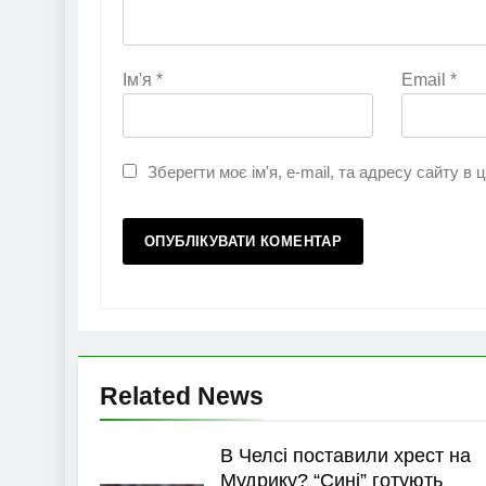
Ім'я
*
Email
*
Зберегти моє ім'я, e-mail, та адресу сайту в
Related News
В Челсі поставили хрест на
Мудрику? “Сині” готують