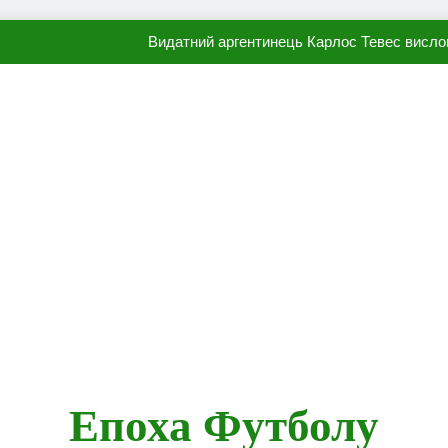
Видатний аргентинець Карлос Тевес висло
Наполі готовий продати Осі
ПСЖ близький до підписання гр
Олександр Караваєв назвав гравця Динамо, який готов
Видатний аргентинець Карлос Тевес висло
Наполі готовий продати Осі
ПСЖ близький до підписання гр
Епоха Футболу