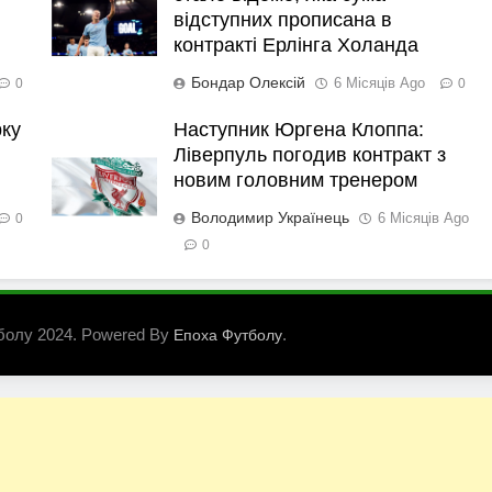
відступних прописана в
контракті Ерлінга Холанда
Бондар Олексій
6 Місяців Ago
0
0
рку
Наступник Юргена Клоппа:
Ліверпуль погодив контракт з
новим головним тренером
Володимир Українець
6 Місяців Ago
0
0
болу 2024. Powered By
.
Епоха Футболу