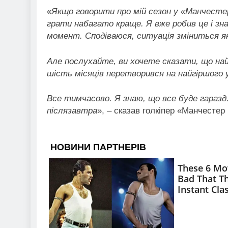
«
Якщо говорити про мій сезон у «Манчесте
грати набагато краще. Я вже робив це і зн
момент. Сподіваюся, ситуація зміниться 
Але послухайте, ви хочете сказати, що най
шість місяців перетворився на найгіршого у
Все тимчасово. Я знаю, що все буде гаразд
післязавтра
», – сказав голкіпер «Манчестер