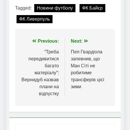
Tagged:
Новини футболу
ФК Байєр
ФК Ливерпуль
Навігація
Previous:
Next:
записів
“Треба
Пеп Гвардіола
передивитися
запевнив, що
багато
Ман Сіті не
матеріалу”:
робитиме
Вернидуб назвав
трансферів цієї
плани на
зими
відпустку