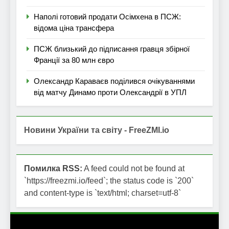
Наполі готовий продати Осімхена в ПСЖ:
відома ціна трансфера
ПСЖ близький до підписання гравця збірної
Франції за 80 млн євро
Олександр Караваєв поділився очікуваннями
від матчу Динамо проти Олександрії в УПЛ
Новини України та світу - FreeZMI.io
Помилка RSS:
A feed could not be found at
`https://freezmi.io/feed`; the status code is `200`
and content-type is `text/html; charset=utf-8`