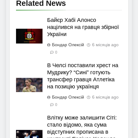
Related News
Байєр Хабі Алонсо
націлився на гравця збірної
України
Бондар Олексій
6 місяців ago
0
В Челсі поставили хрест на
Мудрику? “Сині” готують
трансфер гравця Атлетіка
на позицію українця
Бондар Олексій
6 місяців ago
0
Влітку може залишити Сіті:
стало відомо, яка сума
відступних прописана в