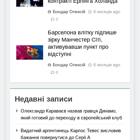
контракті Ерлінга Холанда
Бондар Олексій
6 місяців ago
0
Барселона влітку підпише
зірку Манчестер Сіті,
активувавши пункт про
відступні
Бондар Олексій
6 місяців ago
0
Недавні записи
Олександр Караваєв назвав гравця Динамо,
який готовий до переходу в європейський клуб
Видатний аргентинець Карлос Тевес висловив
бажання повернутися до Серії А