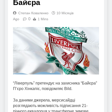
Байєра
Степан Коваленко
10 Місяців
0
Ago
1 Mins
“Ліверпуль” претендує на захисника “Байєра”
П’єро Хінкапіє, повідомляє Bild.
За даними джерела, мерсисайдці
розглядають можливість підписання 21-
річного еквадорця у трансферне зимове