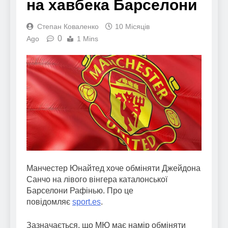
на хавбека Барселони
Степан Коваленко
10 Місяців
0
Ago
1 Mins
Манчестер Юнайтед хоче обміняти Джейдона
Санчо на лівого вінгера каталонської
Барселони Рафінью. Про це
повідомляє
sport.es
.
Зазначається, що МЮ має намір обміняти