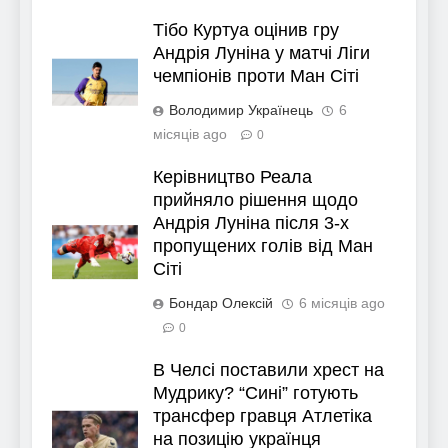
Тібо Куртуа оцінив гру
Андрія Луніна у матчі Ліги
чемпіонів проти Ман Сіті
Володимир Українець
6
місяців ago
0
Керівництво Реала
прийняло рішення щодо
Андрія Луніна після 3-х
пропущених голів від Ман
Сіті
Бондар Олексій
6 місяців ago
0
В Челсі поставили хрест на
Мудрику? “Сині” готують
трансфер гравця Атлетіка
на позицію українця