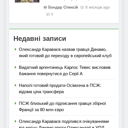
Бондар Олексій
6 місяців ago
0
Недавні записи
Олександр Караваєв назвав гравця Динамо,
який готовий до переходу в європейський клуб
Видатний аргентинець Карлос Тевес висловив
бажання повернутися до Серії А
Наполі готовий продати Осімхена в ПСЖ:
відома ціна трансфера
ПСЖ близький до підписання гравця збірної
Франції за 80 млн євро
Олександр Караваєв поділився очікуваннями
від матчу Динамо проти Олександрії в УПЛ