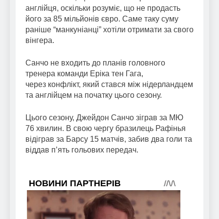
англійця, оскільки розуміє, що не продасть
його за 85 мільйонів євро. Саме таку суму
раніше “манкуніанці” хотіли отримати за свого
вінгера.
Санчо не входить до планів головного
тренера команди Еріка тен Гага,
через конфлікт, який стався між нідерландцем
та англійцем на початку цього сезону.
Цього сезону, Джейдон Санчо зіграв за МЮ
76 хвилин. В свою чергу бразилець Рафінья
відіграв за Барсу 15 матчів, забив два голи та
віддав п’ять гольових передач.