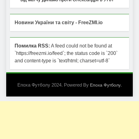
Новини України та світу - FreeZMI.io
Помилка RSS:
A feed could not be found at
`https://freezmi.io/feed`; the status code is `200`
and content-type is `text/html; charset=utf-8`
Епоха Футболу 2024. Powered By
.
Епоха Футболу