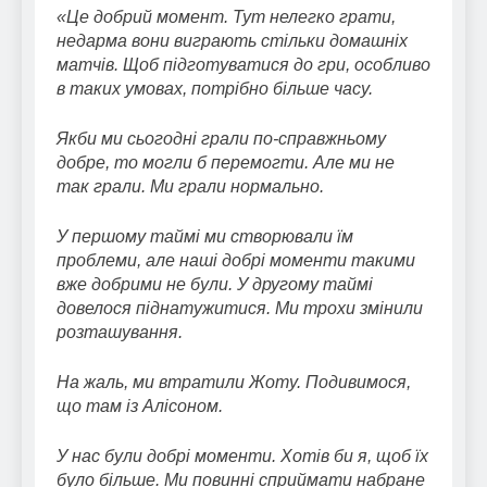
«Це добрий момент. Тут нелегко грати,
недарма вони виграють стільки домашніх
матчів. Щоб підготуватися до гри, особливо
в таких умовах, потрібно більше часу.
Якби ми сьогодні грали по-справжньому
добре, то могли б перемогти. Але ми не
так грали. Ми грали нормально.
У першому таймі ми створювали їм
проблеми, але наші добрі моменти такими
вже добрими не були. У другому таймі
довелося піднатужитися. Ми трохи змінили
розташування.
На жаль, ми втратили Жоту. Подивимося,
що там із Алісоном.
У нас були добрі моменти. Хотів би я, щоб їх
було більше. Ми повинні сприймати набране