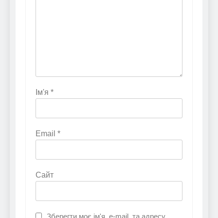
Ім'я
*
Email
*
Сайт
Зберегти моє ім'я, e-mail, та адресу