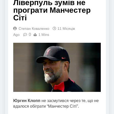
Ліверпуль зумів не
програти Манчестер
Сіті
Степан Коваленко
11 Місяців
0
Ago
1 Mins
Юрген Клопп
не засмутився через те, що не
вдалося обіграти “Манчестер Сіті”.