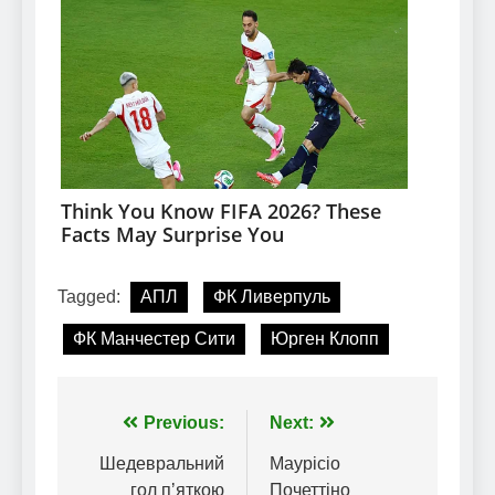
Tagged:
АПЛ
ФК Ливерпуль
ФК Манчестер Сити
Юрген Клопп
Навігація
Previous:
Next:
записів
Шедевральний
Маурісіо
гол пʼяткою
Почеттіно