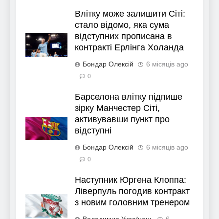
Влітку може залишити Сіті:
стало відомо, яка сума
відступних прописана в
контракті Ерлінга Холанда
Бондар Олексій
6 місяців ago
0
Барселона влітку підпише
зірку Манчестер Сіті,
активувавши пункт про
відступні
Бондар Олексій
6 місяців ago
0
Наступник Юргена Клоппа:
Ліверпуль погодив контракт
з новим головним тренером