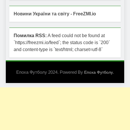
Новини України та світу - FreeZMI.io
Помилка RSS:
A feed could not be found at
`https://freezmi.io/feed`; the status code is `200`
and content-type is `text/html; charset=utf-8`
Епоха Футболу 2024. Powered By
.
Епоха Футболу