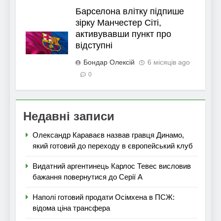
Барселона влітку підпише
зірку Манчестер Сіті,
активувавши пункт про
відступні
Бондар Олексій
6 місяців ago
0
Недавні записи
Олександр Караваєв назвав гравця Динамо,
який готовий до переходу в європейський клуб
Видатний аргентинець Карлос Тевес висловив
бажання повернутися до Серії А
Наполі готовий продати Осімхена в ПСЖ:
відома ціна трансфера