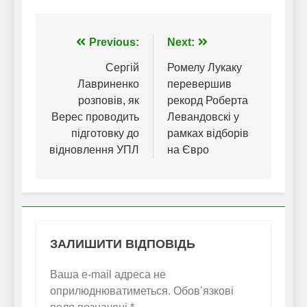
Навігація
Previous:
Next:
записів
Сергій
Ромелу Лукаку
Лавриненко
перевершив
розповів, як
рекорд Роберта
Верес проводить
Левандовскі у
підготовку до
рамках відборів
відновлення УПЛ
на Євро
ЗАЛИШИТИ ВІДПОВІДЬ
Ваша e-mail адреса не
оприлюднюватиметься.
Обов’язкові