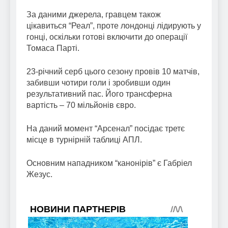
За даними джерела, гравцем також
цікавиться “Реал”, проте лондонці лідирують у
гонці, оскільки готові включити до операції
Томаса Парті.
23-річний серб цього сезону провів 10 матчів,
забивши чотири голи і зробивши один
результативний пас. Його трансферна
вартість – 70 мільйонів євро.
На даний момент “Арсенал” посідає третє
місце в турнірній таблиці АПЛ.
Основним нападником “канонірів” є Габріел
Жезус.