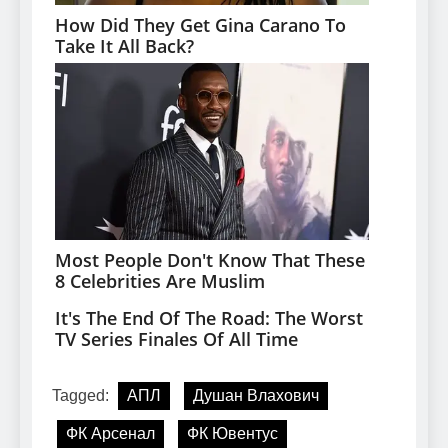
Tagged:
АПЛ
Душан Влахович
ФК Арсенал
ФК Ювентус