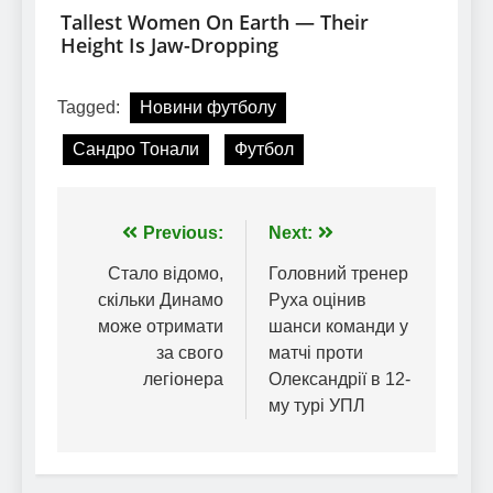
Tagged:
Новини футболу
Сандро Тонали
Футбол
Навігація
Previous:
Next:
записів
Стало відомо,
Головний тренер
скільки Динамо
Руха оцінив
може отримати
шанси команди у
за свого
матчі проти
легіонера
Олександрії в 12-
му турі УПЛ