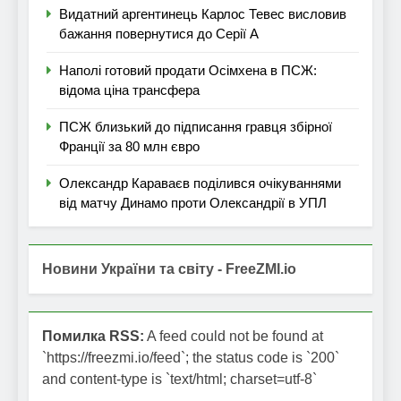
Видатний аргентинець Карлос Тевес висловив
бажання повернутися до Серії А
Наполі готовий продати Осімхена в ПСЖ:
відома ціна трансфера
ПСЖ близький до підписання гравця збірної
Франції за 80 млн євро
Олександр Караваєв поділився очікуваннями
від матчу Динамо проти Олександрії в УПЛ
Новини України та світу - FreeZMI.io
Помилка RSS:
A feed could not be found at
`https://freezmi.io/feed`; the status code is `200`
and content-type is `text/html; charset=utf-8`