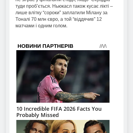
туди проб’ється. Ньюкасл також кусає лікті –
лише влітку “сороки” заплатили Мілану за
Тоналі 70 млн євро, а той “віддячив” 12
матчами і одним голом.