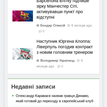
Барселона влітку підпише
зірку Манчестер Сіті,
активувавши пункт про
відступні
Бондар Олексій
6 місяців ago
0
Наступник Юргена Клоппа:
Ліверпуль погодив контракт
з новим головним тренером
Володимир Українець
6
місяців ago
0
Недавні записи
Олександр Караваєв назвав гравця Динамо,
який готовий до переходу в європейський клуб