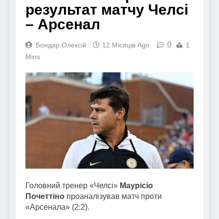
результат матчу Челсі
– Арсенал
0
Бондар Олексій
12 Місяців Ago
1
Mins
Головний тренер «Челсі»
Маурісіо
Почеттіно
проаналізував матч проти
«Арсенала» (2:2).