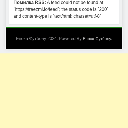
Помилка RSS:
A feed could not be found at
`https://freezmi.io/feed`; the status code is `200`
and content-type is `text/html; charset=utf-8`
Епоха Футболу 2024. Powered By
.
Епоха Футболу