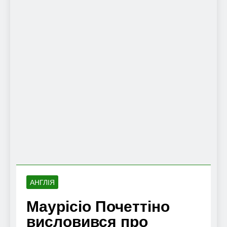
АНГЛІЯ
Маурісіо Почеттіно
висловився про