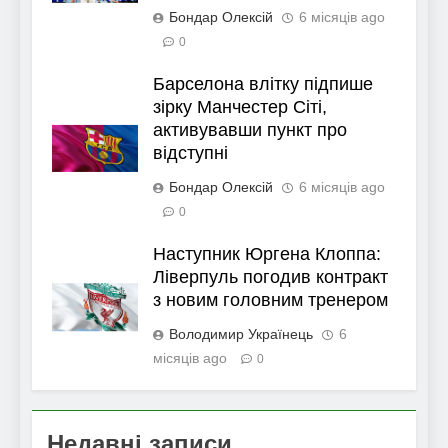
Бондар Олексій
6 місяців ago
0
Барселона влітку підпише
зірку Манчестер Сіті,
активувавши пункт про
відступні
Бондар Олексій
6 місяців ago
0
Наступник Юргена Клоппа:
Ліверпуль погодив контракт
з новим головним тренером
Володимир Українець
6
місяців ago
0
Недавні записи