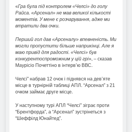
«
Гра була під контролем «Челсі» до голу
Райса. «Арсенал» не мав великої кількості
моментів. У мене є розчарування, адже ми
втратили два очки.
Перший гол дав «Арсеналу» впевненість. Ми
могли пропустити більше наприкінці. Але я
маю привід для радості. «Челсі» був
конкурентоспроможним у цій грі
», – сказав
Маурісіо Почеттіно в інтерв’ю ВВС.
Челсі” набрав 12 очок і піднявся на дев’яте
місце в турнірній таблиці АПЛ. “Арсенал” з 21
очком займає друге місце.
У наступному турі АПЛ “Челсі” зіграє проти
“Брентфорда”, а “Арсенал” зустрінеться з
“Шеффілд Юнайтед”.