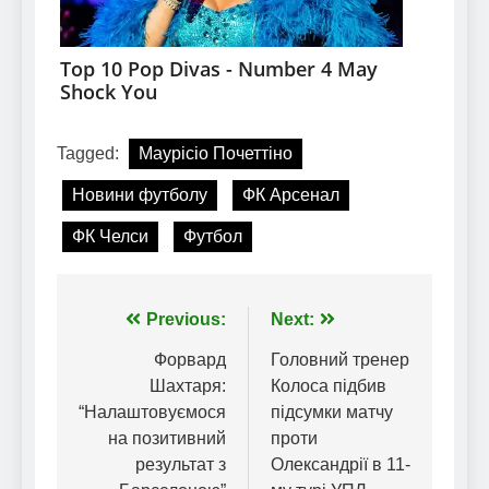
Tagged:
Маурісіо Почеттіно
Новини футболу
ФК Арсенал
ФК Челси
Футбол
Навігація
Previous:
Next:
записів
Форвард
Головний тренер
Шахтаря:
Колоса підбив
“Налаштовуємося
підсумки матчу
на позитивний
проти
результат з
Олександрії в 11-