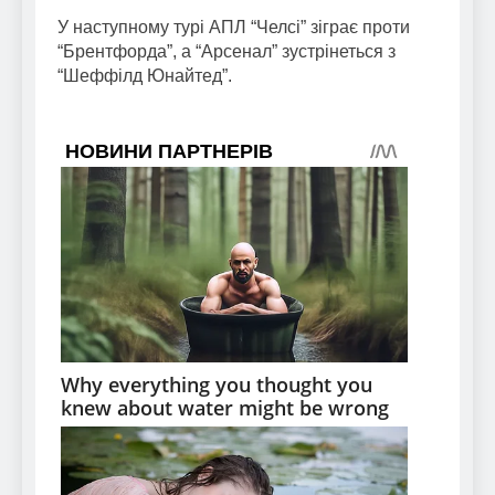
У наступному турі АПЛ “Челсі” зіграє проти
“Брентфорда”, а “Арсенал” зустрінеться з
“Шеффілд Юнайтед”.