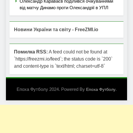
Олександр Караваєв поділився очікуваннями
від матчу Динамо проти Олександрії в УПЛ
Новини України та світу - FreeZMI.io
Помилка RSS:
A feed could not be found at
`https://freezmi.io/feed`; the status code is `200`
and content-type is `text/html; charset=utf-8`
Епоха Футболу 2024. Powered By
.
Епоха Футболу