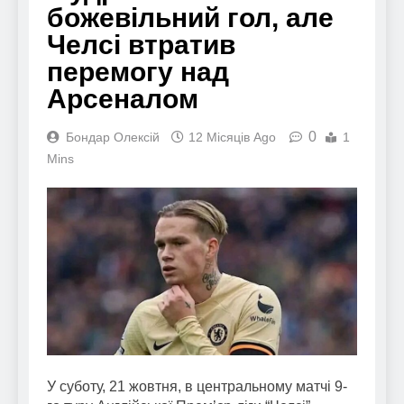
божевільний гол, але
Челсі втратив
перемогу над
Арсеналом
0
Бондар Олексій
12 Місяців Ago
1
Mins
У суботу, 21 жовтня, в центральному матчі 9-