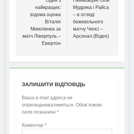
записів
Один з
Неймовірні голи
найкращих:
Мудрика і Райса
відома оцінка
– в огляді
Віталія
божевільного
Миколенка за
матчу Челсі –
матч Ліверпуль –
Арсенал (Відео)
Евертон
ЗАЛИШИТИ ВІДПОВІДЬ
Ваша e-mail адреса не
оприлюднюватиметься.
Обов’язкові
поля позначені
*
Коментар
*