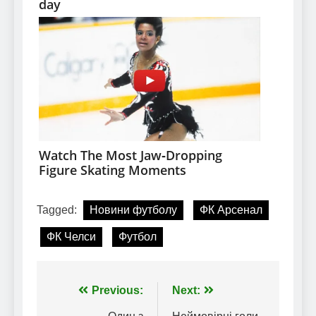
Tagged:
Новини футболу
ФК Арсенал
ФК Челси
Футбол
Навігація
Previous:
Next: