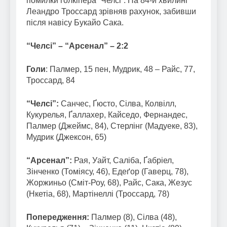
помилки голкіпера “Челсі”. На 84-й хвилині
Леандро Троссард зрівняв рахунок, забивши
після навісу Букайо Сака.
“Челсі” – “Арсенал” – 2:2
Голи
: Палмер, 15 пен, Мудрик, 48 – Райс, 77,
Троссард, 84
“Челсі”:
Санчес, Ґюсто, Сілва, Колвілл,
Кукурелья, Ґаллахер, Кайседо, Фернандес,
Палмер (Джеймс, 84), Стерлінг (Мадуеке, 83),
Мудрик (Джексон, 65)
“Арсенал”:
Рая, Уайт, Саліба, Ґабріел,
Зінченко (Томіясу, 46), Едеґор (Гаверц, 78),
Жоржиньо (Сміт-Роу, 68), Райс, Сака, Жезус
(Нкетіа, 68), Мартінеллі (Троссард, 78)
Попередження:
Палмер (8), Сілва (48),