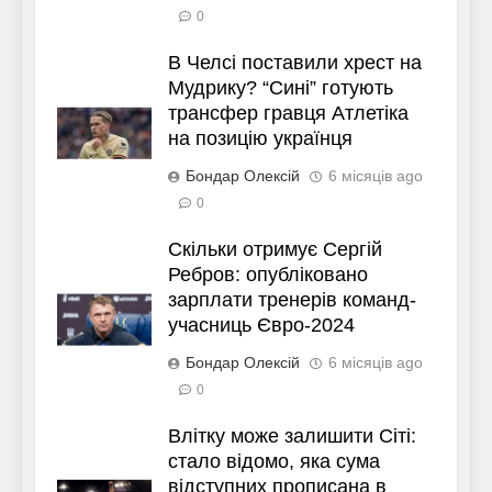
0
В Челсі поставили хрест на
Мудрику? “Сині” готують
трансфер гравця Атлетіка
на позицію українця
Бондар Олексій
6 місяців ago
0
Скільки отримує Сергій
Ребров: опубліковано
зарплати тренерів команд-
учасниць Євро-2024
Бондар Олексій
6 місяців ago
0
Влітку може залишити Сіті:
стало відомо, яка сума
відступних прописана в