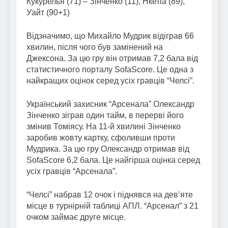
Кукурелья (71) – Зінченко (11), Нкетіа (89),
Уайт (90+1)
Відзначимо, що Михайло Мудрик відіграв 66
хвилин, після чого був замінений на
Джексона. За цю гру він отримав 7,2 бала від
статистичного порталу SofaScore. Це одна з
найкращих оцінок серед усіх гравців “Челсі”.
Український захисник “Арсенала” Олександр
Зінченко зіграв один тайм, в перерві його
змінив Томіясу. На 11-й хвилині Зінченко
заробив жовту картку, сфоливши проти
Мудрика. За цю гру Олександр отримав від
SofaScore 6,2 бала. Це найгірша оцінка серед
усіх гравців “Арсенала”.
“Челсі” набрав 12 очок і піднявся на дев’яте
місце в турнірній таблиці АПЛ. “Арсенал” з 21
очком займає друге місце.