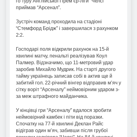
го туру Англійської Прем’єр-ліги “Челсі”
приймав “Арсенал”.
Зустріч команд проходила на стадіоні
“Стемфорд Брідж” і завершилася з рахунком
2:2.
Господарі поля відкрили рахунок на 15-й
хвилині матчу, пенальті реалізував Коул
Палмер. Відзначимо, що 11-метровий удар
заробив Михайло Мудрик. На старті другого
тайму українець записав собі в актив ще й
забитий гол. 22-річний вінгер відправив м’яч у
сітку воріт “Арсеналу” неймовірним ударом з-
за меж штрафного майданчика.
У кінцівці гри “Арсеналу” вдалося зробити
неймовірний камбек і піти від поразки.
Спочатку на 77-й хвилині Деклан Райс
відіграв один м’яч, забивши після грубої