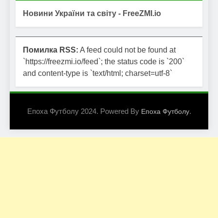
Новини України та світу - FreeZMI.io
Помилка RSS:
A feed could not be found at
`https://freezmi.io/feed`; the status code is `200`
and content-type is `text/html; charset=utf-8`
Епоха Футболу 2024. Powered By
.
Епоха Футболу