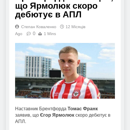
що Ярмолюк скоро
дебютує в АПЛ
Степан Коваленко
12 Місяців
0
Ago
1 Mins
Наставник Брентфорда
Томас Франк
заявив, що
Єгор Ярмолюк
скоро дебютує в
АПЛ.