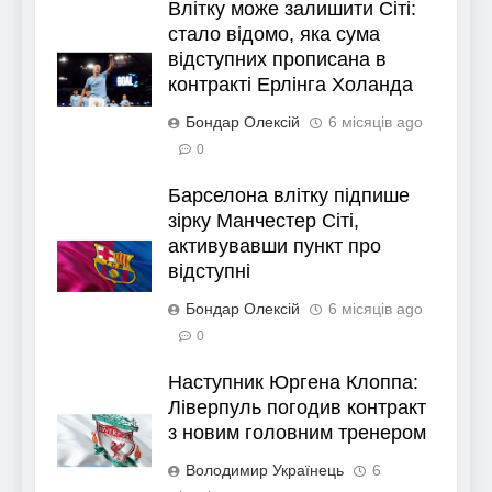
Влітку може залишити Сіті:
стало відомо, яка сума
відступних прописана в
контракті Ерлінга Холанда
Бондар Олексій
6 місяців ago
0
Барселона влітку підпише
зірку Манчестер Сіті,
активувавши пункт про
відступні
Бондар Олексій
6 місяців ago
0
Наступник Юргена Клоппа:
Ліверпуль погодив контракт
з новим головним тренером
Володимир Українець
6