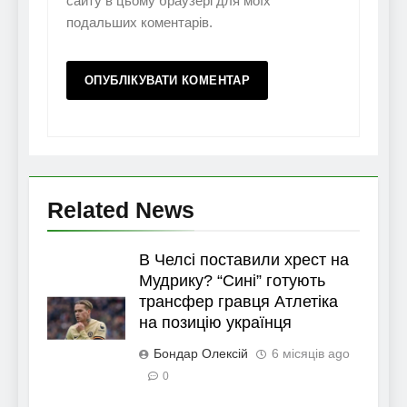
сайту в цьому браузері для моїх
подальших коментарів.
Related News
В Челсі поставили хрест на
Мудрику? “Сині” готують
трансфер гравця Атлетіка
на позицію українця
Бондар Олексій
6 місяців ago
0