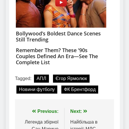
Tagged:
АПЛ
Єгор Ярмолюк
Новини футболу
ФК Брентфорд
Навігація
Previous:
Next:
записів
Легенда збірної
Найбільша в
Сан-Марино
історії: МЛС