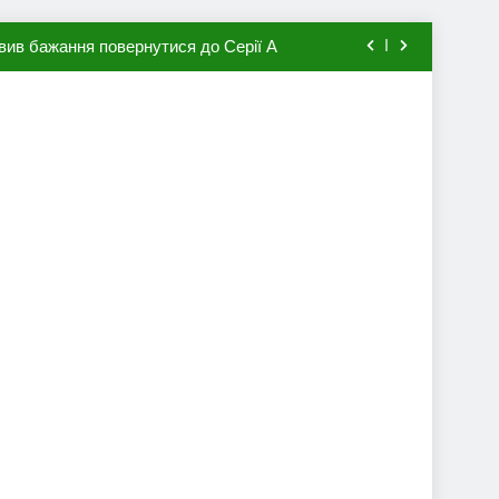
вив бажання повернутися до Серії А
мхена в ПСЖ: відома ціна трансфера
авця збірної Франції за 80 млн євро
ий до переходу в європейський клуб
вив бажання повернутися до Серії А
мхена в ПСЖ: відома ціна трансфера
авця збірної Франції за 80 млн євро