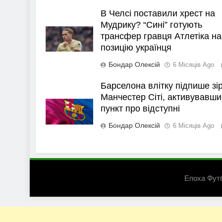
В Челсі поставили хрест на
Мудрику? “Сині” готують
трансфер гравця Атлетіка на
позицію українця
Бондар Олексій
6 Місяців Ago
Барселона влітку підпише зі
Манчестер Сіті, активувавши
пункт про відступні
Бондар Олексій
6 Місяців Ago
Епоха Фут