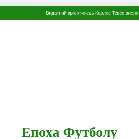
Видатний аргентинець Карлос Тевес висло
Наполі готовий продати Осі
ПСЖ близький до підписання гр
Олександр Караваєв назвав гравця Динамо, який готов
Видатний аргентинець Карлос Тевес висло
Наполі готовий продати Осі
ПСЖ близький до підписання гр
Епоха Футболу