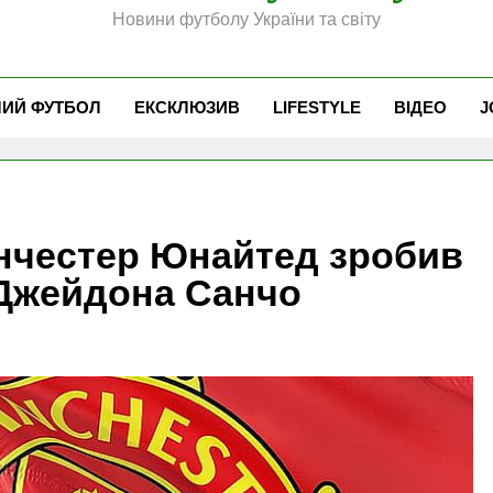
Новини футболу України та світу
ЧИЙ ФУТБОЛ
ЕКСКЛЮЗИВ
LIFESTYLE
ВІДЕО
J
нчестер Юнайтед зробив
 Джейдона Санчо