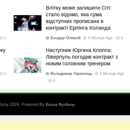
Влітку може залишити Сіті:
стало відомо, яка сума
відступних прописана в
контракті Ерлінга Холанда
Бондар Олексій
6 Місяців Ago
0
0
рку
Наступник Юргена Клоппа:
Ліверпуль погодив контракт з
новим головним тренером
Володимир Українець
6 Місяців Ago
0
0
болу 2024. Powered By
.
Епоха Футболу