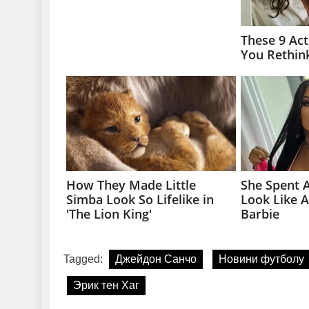
Tagged:
Джейдон Санчо
Новини футболу
Эрик тен Хаг