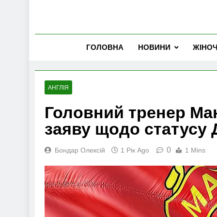
ГОЛОВНА
НОВИНИ
ЖІНО
АНГЛІЯ
Головний тренер Ма
заяву щодо статусу
0
Бондар Олексій
1 Рік Ago
1 Mins