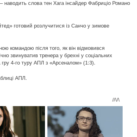
— наводить слова тен Хага інсайдер Фабриціо Романо
тед» готовий розлучитися із Санчо у зимове
ою командою після того, як він відмовився
ічно звинуватив тренера у брехні у соціальних
 гру 4-го туру АПЛ з «Арсеналом» (1:3).
аблиці АПЛ.