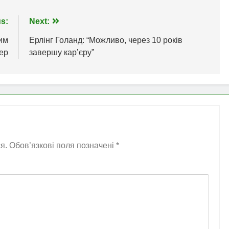
s:
Next:
ним
Ерлінг Голанд: “Можливо, через 10 років
тер
завершу кар’єру”
я.
Обов’язкові поля позначені
*