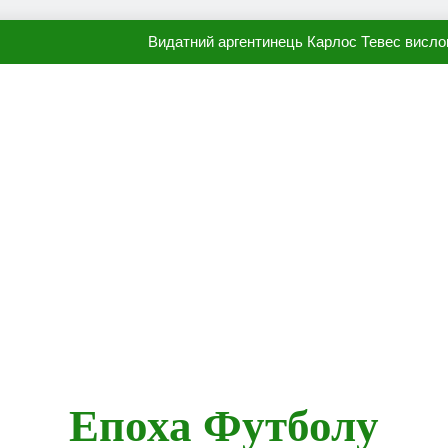
Видатний аргентинець Карлос Тевес висло
Наполі готовий продати Осі
ПСЖ близький до підписання гр
Олександр Караваєв назвав гравця Динамо, який готов
Видатний аргентинець Карлос Тевес висло
Наполі готовий продати Осі
ПСЖ близький до підписання гр
Епоха Футболу