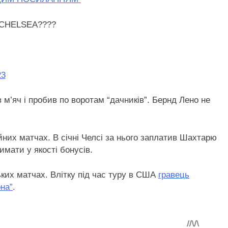
 CHELSEA????
23
 м’яч і пробив по воротам “дачників”. Бернд Лено не
ійних матчах. В січні Челсі за нього заплатив Шахтарю
имати у якості бонусів.
ких матчах. Влітку під час туру в США
гравець
на”
.