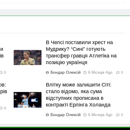
В Челсі поставили хрест на
ли
Мудрику? “Сині” готують
ів
трансфер гравця Атлетіка на
позицію українця
Бондар Олексій
6 Місяців Ago
0
0
ов:
Влітку може залишити Сіті:
рів
стало відомо, яка сума
відступних прописана в
контракті Ерлінга Холанда
0
Бондар Олексій
6 Місяців Ago
0