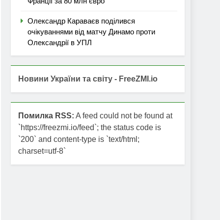
Франції за 80 млн євро
Олександр Караваєв поділився
очікуваннями від матчу Динамо проти
Олександрії в УПЛ
Новини України та світу - FreeZMI.io
Помилка RSS:
A feed could not be found at
`https://freezmi.io/feed`; the status code is
`200` and content-type is `text/html;
charset=utf-8`