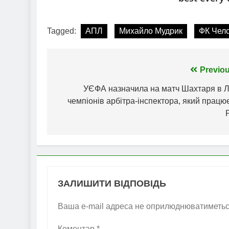
Tagged:
АПЛ
Михайло Мудрик
ФК Чел
Навігація
Previou
записів
УЄФА назначила на матч Шахтаря в Лі
чемпіонів арбітра-інспектора, який працю
ЗАЛИШИТИ ВІДПОВІДЬ
Ваша e-mail адреса не оприлюднюватиметьс
Коментар
*