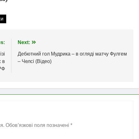
си
s:
Next:
зі
Дебютний гол Мудрика – в огляді матчу Фулгем
є в
– Челсі (Відео)
РФ
я.
Обов’язкові поля позначені
*