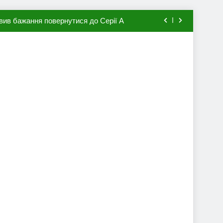
вив бажання повернутися до Серії А
мхена в ПСЖ: відома ціна трансфера
авця збірної Франції за 80 млн євро
ий до переходу в європейський клуб
вив бажання повернутися до Серії А
мхена в ПСЖ: відома ціна трансфера
авця збірної Франції за 80 млн євро