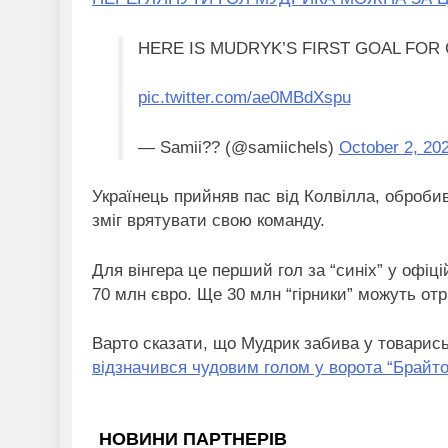
HERE IS MUDRYK’S FIRST GOAL FOR
pic.twitter.com/ae0MBdXspu
— Samii?? (@samiichels)
October 2, 20
Українець прийняв пас від Колвілла, обробив
зміг врятувати свою команду.
Для вінгера це перший гол за “синіх” у офіц
70 млн євро. Ще 30 млн “гірники” можуть отр
Варто сказати, що Мудрик забива у товарись
відзначився чудовим голом у ворота “Брайто