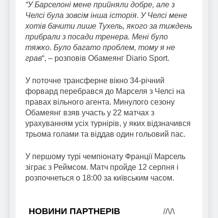
“У Барселоні мене прийняли добре, але з
Челсі була зовсім інша історія. У Челсі мене
хотів бачити лише Тухель, якого за тиждень
прибрали з посади тренера. Мені було
тяжко. Було багато проблем, тому я не
грав
“, – розповів Обамеянг Diario Sport.
У поточне трансферне вікно 34-річний
форвард перебрався до Марселя з Челсі на
правах вільного агента. Минулого сезону
Обамеянг взяв участь у 22 матчах з
урахуванням усіх турнірів, у яких відзначився
трьома голами та віддав один гольовий пас.
У першому турі чемпіонату Франції Марсель
зіграє з Реймсом. Матч пройде 12 серпня і
розпочнеться о 18:00 за київським часом.