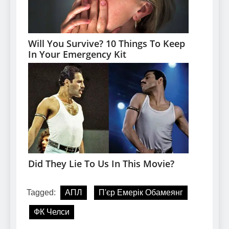
Tagged:
АПЛ
П'єр Емерік Обамеянг
ФК Челси