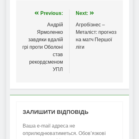
Навігація
Previous:
Next:
записів
Андрій
Агробізнес –
Ярмоленко
Металіст: прогноз
завдяки вдалій
на матч Першої
грі проти Оболоні
ліги
став
рекордсменом
УПЛ
ЗАЛИШИТИ ВІДПОВІДЬ
Ваша e-mail адреса не
оприлюднюватиметься.
Обов’язкові