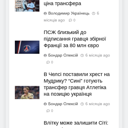
ціна трансфера
Володимир Українець
6
місяців ago
0
ПСЖ близький до
підписання гравця збірної
Франції за 80 млн євро
Бондар Олексій
6 місяців ago
0
В Челсі поставили хрест на
Мудрику? “Сині” готують
трансфер гравця Атлетіка
на позицію українця
Бондар Олексій
6 місяців ago
0
Влітку може залишити Сіті: