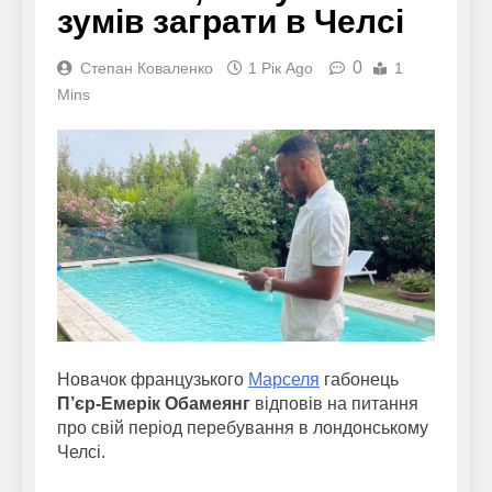
зумів заграти в Челсі
0
Степан Коваленко
1 Рік Ago
1
Mins
Новачок французького
Марселя
габонець
П’єр-Емерік Обамеянг
відповів на питання
про свій період перебування в лондонському
Челсі.