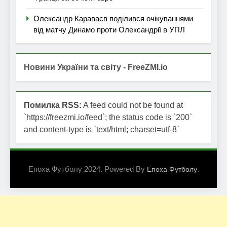
Олександр Караваєв поділився очікуваннями
від матчу Динамо проти Олександрії в УПЛ
Новини України та світу - FreeZMI.io
Помилка RSS:
A feed could not be found at
`https://freezmi.io/feed`; the status code is `200`
and content-type is `text/html; charset=utf-8`
Епоха Футболу 2024. Powered By
.
Епоха Футболу