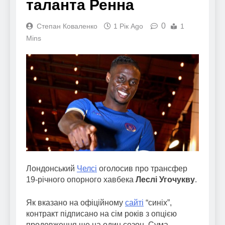
таланта Ренна
0
Степан Коваленко
1 Рік Ago
1
Mins
Лондонський
Челсі
оголосив про трансфер
19-річного опорного хавбека
Леслі Угочукву
.
Як вказано на офіційному
сайті
“синіх”,
контракт підписано на сім років з опцією
продовження ще на один сезон. Сума