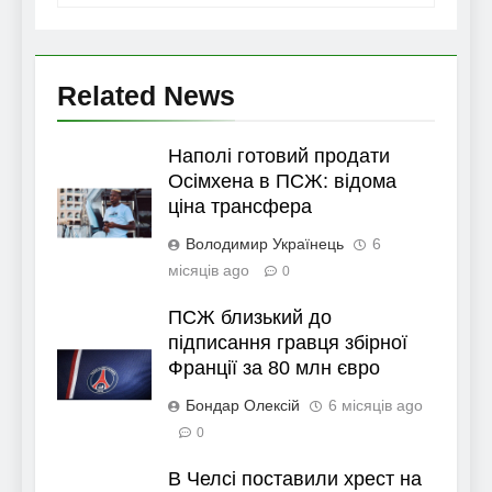
Related News
Наполі готовий продати
Осімхена в ПСЖ: відома
ціна трансфера
Володимир Українець
6
місяців ago
0
ПСЖ близький до
підписання гравця збірної
Франції за 80 млн євро
Бондар Олексій
6 місяців ago
0
В Челсі поставили хрест на