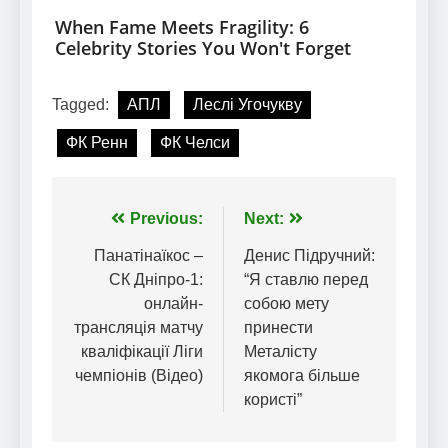
Tagged:
АПЛ
Леслі Угочукву
ФК Ренн
ФК Челси
Навігація
Previous:
Next:
записів
Панатінаїкос –
Денис Підручний:
СК Дніпро-1:
“Я ставлю перед
онлайн-
собою мету
трансляція матчу
принести
кваліфікації Ліги
Металісту
чемпіонів (Відео)
якомога більше
користі”