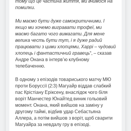
тому що це частина життя, ми вчимося на
помилки.
Ми маємо бути дуже самокритичними. І
якщо ми хочемо вигравати трофеї, ми
маємо багато чого вимагати. Для мене
велика честь бути тут, і я дуже радий
працювати з цими хлопцями, Харрі – чудовий
хлопець і фантастичний гравець
“, – сказав
Андре Онана в інтерв’ю клубному
телебаченню.
В одному з епізодів товариського матчу МЮ
проти Боруссії (2:3) Магуайр віддав слабкий
пас Крістіану Еріксену, внаслідок чого біля
воріт Манчестер Юнайтед виник гольовий
момент. Онана, який вийшов на заміну у
другому таймі, відбив удар Себастьяна
Аллера, а потім вийшов з воріт, щоб сварити
Магуайра за невдалу гру в епізоді.