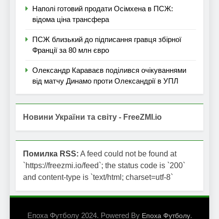
Наполі готовий продати Осімхена в ПСЖ:
відома ціна трансфера
ПСЖ близький до підписання гравця збірної
Франції за 80 млн євро
Олександр Караваєв поділився очікуваннями
від матчу Динамо проти Олександрії в УПЛ
Новини України та світу - FreeZMI.io
Помилка RSS:
A feed could not be found at
`https://freezmi.io/feed`; the status code is `200`
and content-type is `text/html; charset=utf-8`
Епоха Футболу 2024. Powered By
.
Епоха Футболу