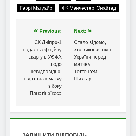
Гаррі Магуайр
ФК Манчестер Юнайтед
Навігація
Previous:
Next:
записів
СК Дніпро-1
Cтало відомо,
подасть офіційну
хто виконає гімн
скаргу в УЄФА
України перед
щодо
матчем
невідповідної
Тоттенгем –
підготовки матчу
Шахтар
з боку
Панатінаїкоса
ЗАЛИШИТИ ВІДПОВІДЬ