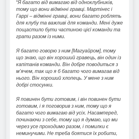
“
Я багато від вимагаю від одноклубників,
тому що вони відмінні гравці. Мартінес і
Гаррі – відмінні гравці, вони багато роблять
для клубу та важливі для команди. Мені дуже
пощастило бути частиною цієї команди та
грати разом із ними.
Я багато говорю з ним [Магуайром], тому
що знаю, що він хороший гравець, він один із
капітанів команди. Він добре поводиться з
м’ячем, так що я б багато чого вимагав від
нього. Він хороший хлопець. У мене з ним
добрі стосунки.
Я повинен бути готовим, і він повинен бути
готовим, і я поговорив з ним, тому що я
багато чого вимагаю від усіх. Насамперед,
починаючи з себе, тому що я думаю, що ми
через усе проходимо разом, і помилки є
неминучими. Не треба боятися їх робити,