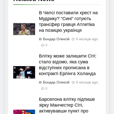
В Челсі поставили хрест на
Мудрику? “Сині” готують
трансфер гравця Атлетіка
на позицію українця
Бондар Олексій
6 місяців ago
0
Влітку може залишити Сіті:
стало відомо, яка сума
відступних прописана в
контракті Ерлінга Холанда
Бондар Олексій
6 місяців ago
0
Барселона влітку підпише
зірку Манчестер Сіті,
активувавши пункт про