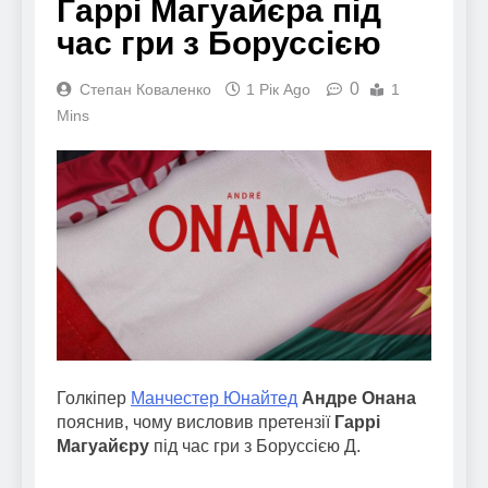
Гаррі Магуайєра під
час гри з Боруссією
0
Степан Коваленко
1 Рік Ago
1
Mins
Голкіпер
Манчестер Юнайтед
Андре Онана
пояснив, чому висловив претензії
Гаррі
Магуайєру
під час гри з Боруссією Д.