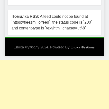
Помилка RSS:
A feed could not be found at
`https://freezmi.io/feed`; the status code is `200`
and content-type is `text/html; charset=utf-8`
Епоха Футболу 2024. Powered By
.
Епоха Футболу