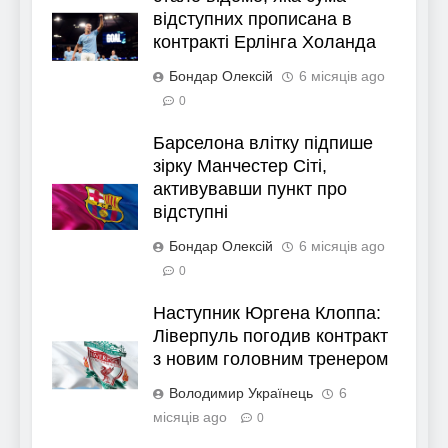
відступних прописана в
контракті Ерлінга Холанда
Бондар Олексій
6 місяців ago
0
Барселона влітку підпише
зірку Манчестер Сіті,
активувавши пункт про
відступні
Бондар Олексій
6 місяців ago
0
Наступник Юргена Клоппа:
Ліверпуль погодив контракт
з новим головним тренером
Володимир Українець
6
місяців ago
0