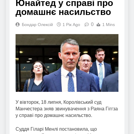
Юнайтед у справі про
домашнє насильство
0
Бондар Олексій
1 Рік Ago
1 Mins
У вівторок, 18 липня, Королівський суд
Манчестера зняв звинувачення з Раяна Гіггза
у справі про домашнє насильство.
Суддя Гіларі Менлі постановила, що