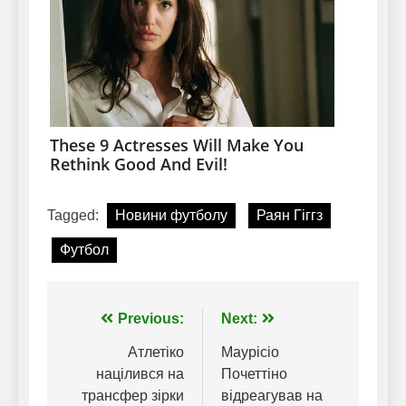
Tagged:
Новини футболу
Раян Гіггз
Футбол
Навігація
Previous:
Next:
записів
Атлетіко
Маурісіо
націлився на
Почеттіно
трансфер зірки
відреагував на