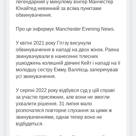
легендарний у минулому вінгер Манчестер
Юнайтед невинний за всіма пунктами
обвинувачення.
Про це інформує Manchester Evening News.
У квітні 2021 року Гіггзу висунули
обвинувачення в нападі на двох жінок. Раяна
звинувачували в нанесенні тілесних
ушкоджень колишній дівчині Кейт і нападі на її
молодшу сестру Емму. Валлієць заперечував
усі звинувачення.
У серпні 2022 року відбувся суд у цій справі
за участю присяжних, але вони не змогли
ухвалити рішення. 31 липня мало
розпочатися повторне слухання за цими ж
звинуваченнями, однак тепер воно не
відбудеться.