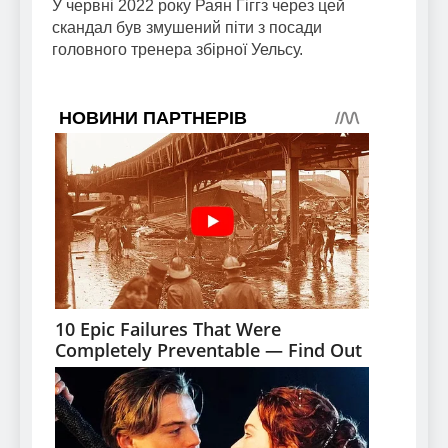
У червні 2022 року Раян Гіггз через цей
скандал був змушений піти з посади
головного тренера збірної Уельсу.