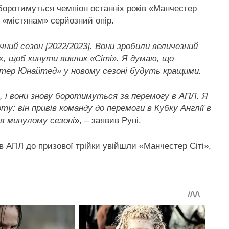
боротимуться чемпіон останніх років «Манчестер
 «містянам» серйозний опір.
ий сезон [2022/2023]. Вони зробили величезний
овх, щоб кинути виклик «Сіті». Я думаю, що
естер Юнайтед» у новому сезоні будуть кращими.
ь, і вони знову боротимуться за перемогу в АПЛ. Я
: він привів команду до перемоги в Кубку Англії в
 в минулому сезоні
», – заявив Руні.
в АПЛ до призової трійки увійшли «Манчестер Сіті»,