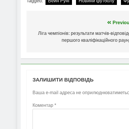
Tagged:
Вейн Руні
Новини футболу
Фу
Навігація
Previou
записів
Ліга чемпіонів: результати матчів-відпові
першого кваліфікаційного раун
ЗАЛИШИТИ ВІДПОВІДЬ
Ваша e-mail адреса не оприлюднюватиметьс
Коментар
*