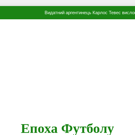
Видатний аргентинець Карлос Тевес висло
Наполі готовий продати Осі
ПСЖ близький до підписання гр
Олександр Караваєв назвав гравця Динамо, який готов
Видатний аргентинець Карлос Тевес висло
Наполі готовий продати Осі
ПСЖ близький до підписання гр
Епоха Футболу