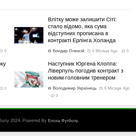
Влітку може залишити Сіті:
стало відомо, яка сума
відступних прописана в
контракті Ерлінга Холанда
Бондар Олексій
6 Місяців Ago
0
0
рку
Наступник Юргена Клоппа:
Ліверпуль погодив контракт з
новим головним тренером
Володимир Українець
6 Місяців Ago
0
0
болу 2024. Powered By
.
Епоха Футболу