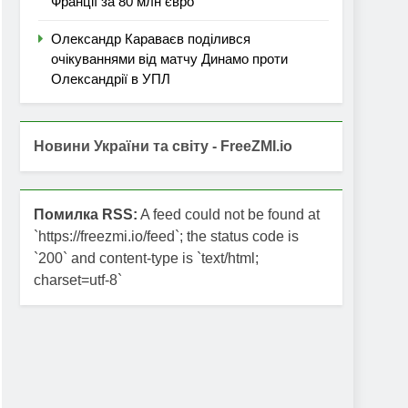
Франції за 80 млн євро
Олександр Караваєв поділився
очікуваннями від матчу Динамо проти
Олександрії в УПЛ
Новини України та світу - FreeZMI.io
Помилка RSS:
A feed could not be found at
`https://freezmi.io/feed`; the status code is
`200` and content-type is `text/html;
charset=utf-8`