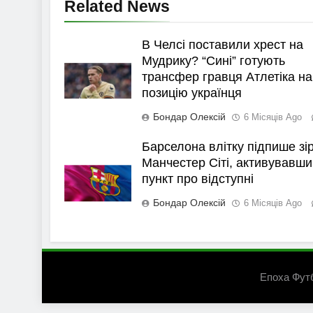
Related News
В Челсі поставили хрест на
Мудрику? “Сині” готують
трансфер гравця Атлетіка на
позицію українця
Бондар Олексій
6 Місяців Ago
Барселона влітку підпише зі
Манчестер Сіті, активувавши
пункт про відступні
Бондар Олексій
6 Місяців Ago
Епоха Фут