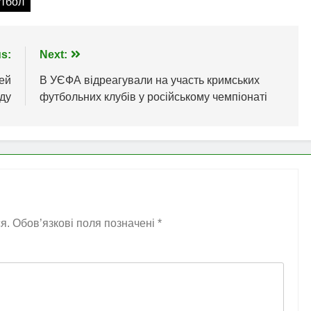
тбол
s:
Next:
дей
В УЄФА відреагували на участь кримських
ду
футбольних клубів у російському чемпіонаті
я.
Обов’язкові поля позначені
*