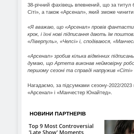
38-річний фахівець впевнений, що за титул 
Сіті», а також «Арсенал», який зможе чинити
«
Я вважаю, що «Арсенал» провів фантастичн
крок, і їхні нові підписання дають їм пошт
«Ліверпуль», «Челсі» і, сподіваюся, «Манч
«Арсенал» зробив кілька відмінних підписан
думаю, що Артета виконав неймовірну роботу
першому сезоні та справді напружив «Сіті»
Нагадаємо, за підсумками сезону-2022/2023 
«Арсенал» і «Манчестер Юнайтед».