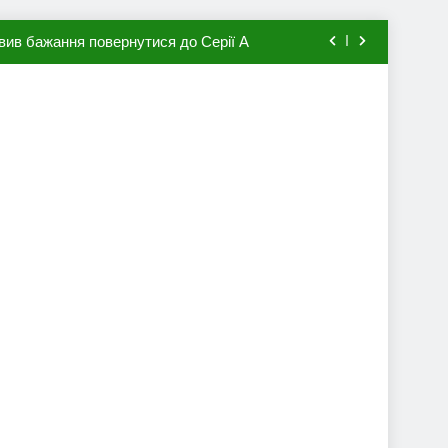
вив бажання повернутися до Серії А
мхена в ПСЖ: відома ціна трансфера
авця збірної Франції за 80 млн євро
ий до переходу в європейський клуб
вив бажання повернутися до Серії А
мхена в ПСЖ: відома ціна трансфера
авця збірної Франції за 80 млн євро