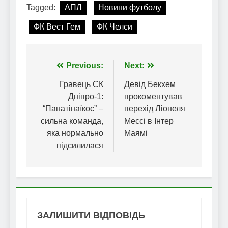
Tagged:
АПЛ
Новини футболу
ФК Вест Гем
ФК Челси
Навігація
Previous:
Next:
записів
Гравець СК
Девід Бекхем
Дніпро-1:
прокоментував
“Панатінаїкос” –
перехід Ліонеля
сильна команда,
Мессі в Інтер
яка нормально
Маямі
підсилилася
ЗАЛИШИТИ ВІДПОВІДЬ