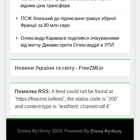
відома ціна трансфера
ПСЖ близький до підписання гравця збірної
Франції за 80 млн євро
Олександр Караваєв поділився очікуваннями
від матчу Динамо проти Олександрії в УПЛ
Новини України та світу - FreeZMI.io
Помилка RSS:
A feed could not be found at
`https://freezmi.io/feed`; the status code is `200`
and content-type is `text/html; charset=utf-8`
Епоха Футболу 2024. Powered By
.
Епоха Футболу