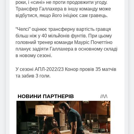
роки, і «сині» не проти продовжити угоду.
Трансфер Галлахера в іншу команду може
відбутися, якщо його ініціює сам гравець.
“Челсі” оцінює трансферну вартість гравця
більш ніж у 40 мільйонів фунтів. При цьому
головний тренер команди Мауріс Почеттіно
планує задіяти Галлахера в основному складі
в новому сезоні.
У сезоні АПЛ-2022/23 Конор провів 35 матчів
та забив 3 голи.