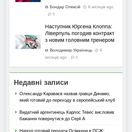
Бондар Олексій
6 місяців ago
0
Наступник Юргена Клоппа:
Ліверпуль погодив контракт
з новим головним тренером
Володимир Українець
6
місяців ago
0
Недавні записи
Олександр Караваєв назвав гравця Динамо,
який готовий до переходу в європейський клуб
Видатний аргентинець Карлос Тевес висловив
бажання повернутися до Серії А
Наполі готовий продати Осімхена в ПСЖ: