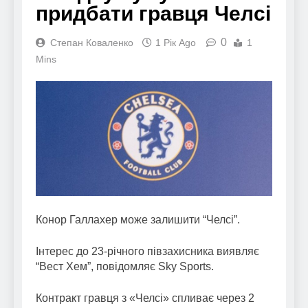
придбати гравця Челсі
0
Степан Коваленко
1 Рік Ago
1
Mins
Конор Галлахер може залишити “Челсі”.
Інтерес до 23-річного півзахисника виявляє
“Вест Хем”, повідомляє Sky Sports.
Контракт гравця з «Челсі» спливає через 2