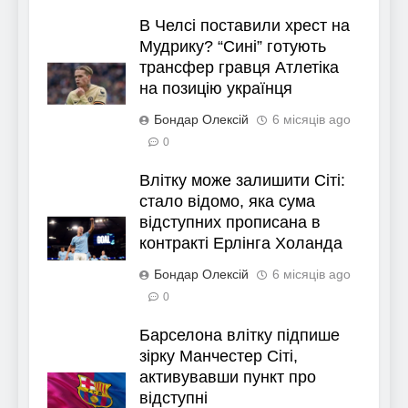
В Челсі поставили хрест на
Мудрику? “Сині” готують
трансфер гравця Атлетіка
на позицію українця
Бондар Олексій
6 місяців ago
0
Влітку може залишити Сіті:
стало відомо, яка сума
відступних прописана в
контракті Ерлінга Холанда
Бондар Олексій
6 місяців ago
0
Барселона влітку підпише
зірку Манчестер Сіті,
активувавши пункт про
відступні