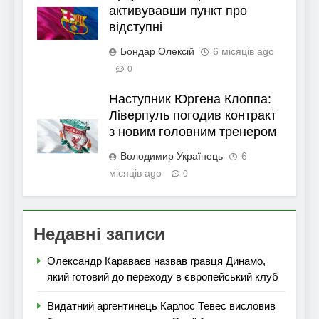
активувавши пункт про
відступні
Бондар Олексій
6 місяців ago
0
Наступник Юргена Клоппа:
Ліверпуль погодив контракт
з новим головним тренером
Володимир Українець
6
місяців ago
0
Недавні записи
Олександр Караваєв назвав гравця Динамо,
який готовий до переходу в європейський клуб
Видатний аргентинець Карлос Тевес висловив