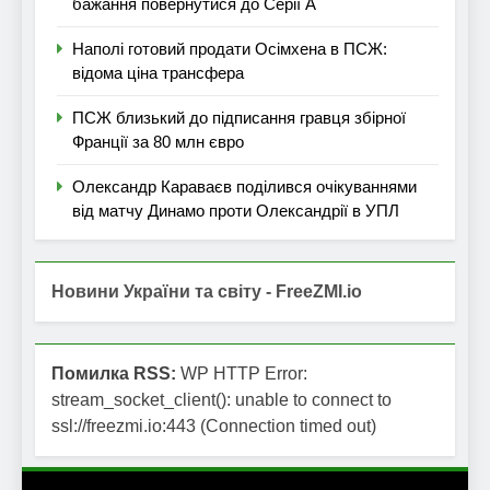
бажання повернутися до Серії А
Наполі готовий продати Осімхена в ПСЖ:
відома ціна трансфера
ПСЖ близький до підписання гравця збірної
Франції за 80 млн євро
Олександр Караваєв поділився очікуваннями
від матчу Динамо проти Олександрії в УПЛ
Новини України та світу - FreeZMI.io
Помилка RSS:
WP HTTP Error:
stream_socket_client(): unable to connect to
ssl://freezmi.io:443 (Connection timed out)