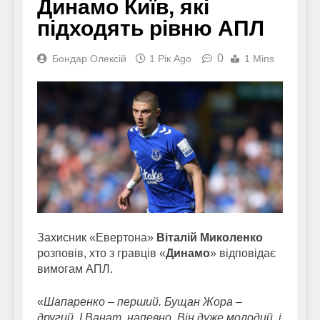
Динамо Київ, які
підходять рівню АПЛ
0
Бондар Олексій
1 Рік Ago
1 Mins
Захисник «Евертона»
Віталій Миколенко
розповів, хто з гравців «
Динамо
» відповідає
вимогам АПЛ.
«
Шапаренко – перший. Бущан Жора –
другий. І Ванат, напевно. Він дуже молодий, і