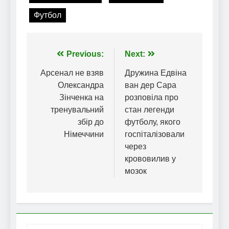
Футбол
Навігація
Previous:
Next:
записів
Арсенал не взяв
Дружина Едвіна
Олександра
ван дер Сара
Зінченка на
розповіла про
тренувальний
стан легенди
збір до
футболу, якого
Німеччини
госпіталізовали
через
крововилив у
мозок