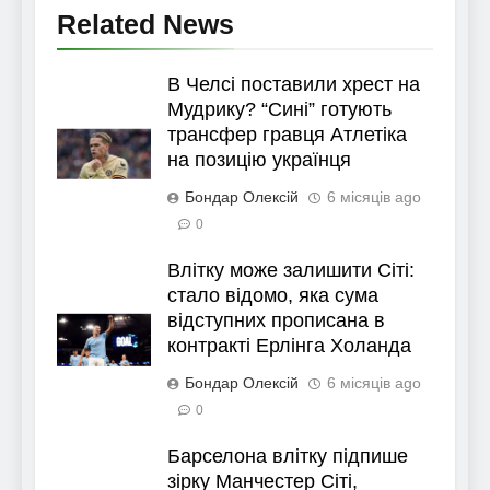
Related News
В Челсі поставили хрест на
Мудрику? “Сині” готують
трансфер гравця Атлетіка
на позицію українця
Бондар Олексій
6 місяців ago
0
Влітку може залишити Сіті:
стало відомо, яка сума
відступних прописана в
контракті Ерлінга Холанда
Бондар Олексій
6 місяців ago
0
Барселона влітку підпише
зірку Манчестер Сіті,