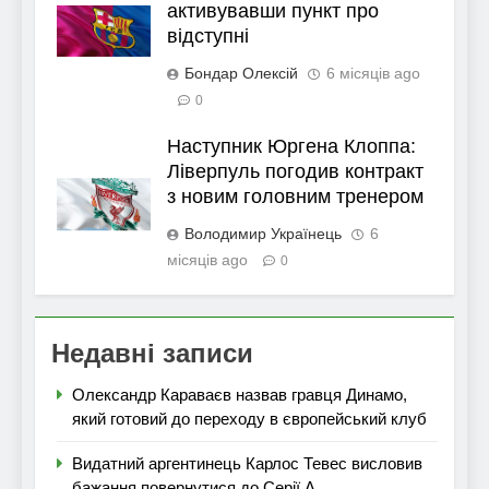
активувавши пункт про
відступні
Бондар Олексій
6 місяців ago
0
Наступник Юргена Клоппа:
Ліверпуль погодив контракт
з новим головним тренером
Володимир Українець
6
місяців ago
0
Недавні записи
Олександр Караваєв назвав гравця Динамо,
який готовий до переходу в європейський клуб
Видатний аргентинець Карлос Тевес висловив
бажання повернутися до Серії А