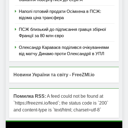
Наполі готовий продати Осімхена в ПСЖ:
відома ціна трансфера
ПСЖ близький до підписання гравця збірної
Франції за 80 млн євро
Олександр Караваєв поділився очікуваннями
від матчу Динамо проти Олександрії в УПЛ
Новини України та світу - FreeZMI.io
Помилка RSS:
A feed could not be found at
`https://freezmi.io/feed`; the status code is `200`
and content-type is `text/html; charset=utf-8`