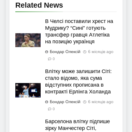
Related News
В Челсі поставили хрест на
Мудрику? “Сині” готують
трансфер гравця Атлетіка
на позицію українця
Бондар Олексій
6 місяців ago
0
Влітку може залишити Сіті:
стало відомо, яка сума
відступних прописана в
контракті Ерлінга Холанда
Бондар Олексій
6 місяців ago
0
Барселона влітку підпише
зірку Манчестер Сіті,