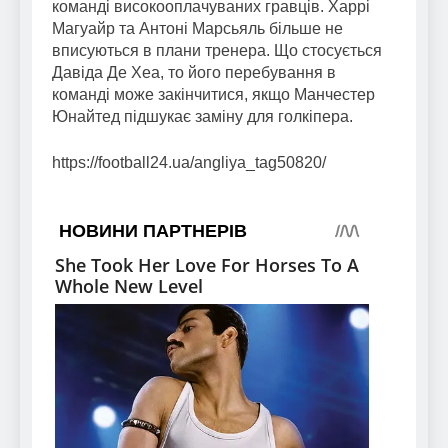
команді високооплачуваних гравців. Харрі
Магуайр та Антоні Марсьяль більше не
вписуються в плани тренера. Що стосується
Давіда Де Хеа, то його перебування в
команді може закінчитися, якщо Манчестер
Юнайтед підшукає заміну для голкіпера.
https://football24.ua/angliya_tag50820/