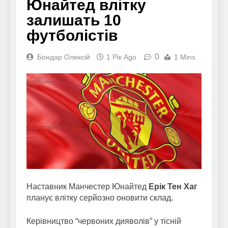
Юнайтед влітку
залишать 10
футболістів
0
Бондар Олексій
1 Рік Ago
1 Mins
Наставник Манчестер Юнайтед
Ерік Тен Хаг
планує влітку серйозно оновити склад.
Керівництво “червоних дияволів” у тісній