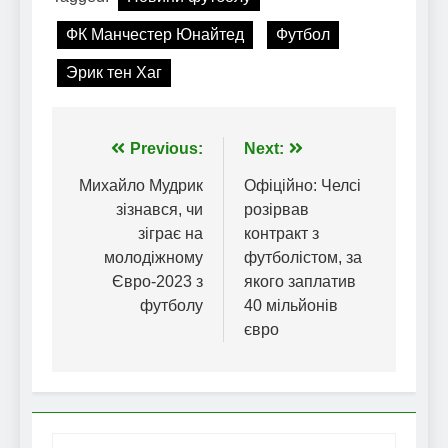
ФК Манчестер Юнайтед
Футбол
Эрик тен Хаг
Навігація
Previous:
Next:
записів
Михайло Мудрик
Офіційно: Челсі
зізнався, чи
розірвав
зіграє на
контракт з
молодіжному
футболістом, за
Євро-2023 з
якого заплатив
футболу
40 мільйонів
євро