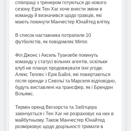
співпраці з тренером готуються до нового
сезону. Ерік Тен Хаг хоче внести зміни в
команду й визначився щодо гравців, які
мають покинути Манчестер Юнайтед влітку.
В список наставника потрапили 10
футболістів, як повідомляє Mirror.
Філ Джонс і Аксель Туанзебе покинуть
команду у статусі вільних агентів, оскільки
клуб не планує продовжувати їхні угоди.
Алекс Теллес і Ерік Байлі, які повертаються
після оренди з Севільї та Марселя відповідно,
будуть виставлені на трансфер, як і Брендон
Вільямс.
Термін оренд Вегхорста та Забітцера
закінчується і Тен Хаг не розраховує на них в
майбутньому. Також Манчестер Юнайтед
розмірковує щодо доцільності тримати в