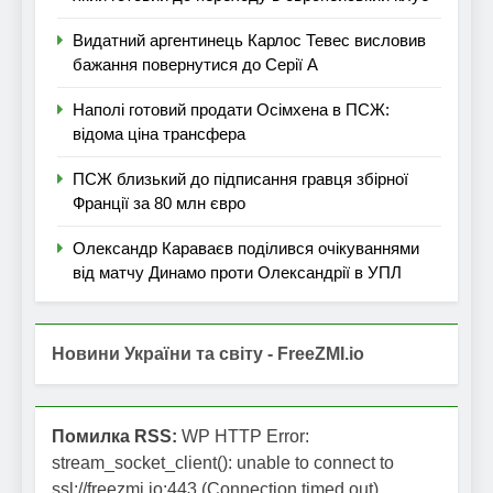
Видатний аргентинець Карлос Тевес висловив
бажання повернутися до Серії А
Наполі готовий продати Осімхена в ПСЖ:
відома ціна трансфера
ПСЖ близький до підписання гравця збірної
Франції за 80 млн євро
Олександр Караваєв поділився очікуваннями
від матчу Динамо проти Олександрії в УПЛ
Новини України та світу - FreeZMI.io
Помилка RSS:
WP HTTP Error:
stream_socket_client(): unable to connect to
ssl://freezmi.io:443 (Connection timed out)