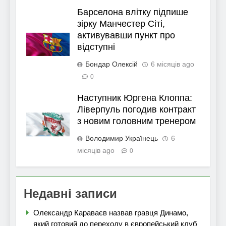
Барселона влітку підпише
зірку Манчестер Сіті,
активувавши пункт про
відступні
Бондар Олексій
6 місяців ago
0
Наступник Юргена Клоппа:
Ліверпуль погодив контракт
з новим головним тренером
Володимир Українець
6
місяців ago
0
Недавні записи
Олександр Караваєв назвав гравця Динамо,
який готовий до переходу в європейський клуб