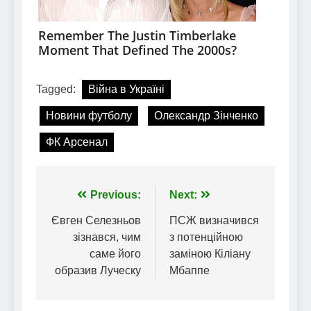
Tagged:
Війна в Україні
Новини футболу
Олександр Зінченко
ФК Арсенал
Навігація
Previous:
Next:
записів
Євген Селезньов
ПСЖ визначився
зізнався, чим
з потенційною
саме його
заміною Кіліану
образив Луческу
Мбаппе