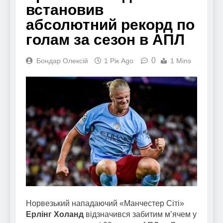
встановив
абсолютний рекорд по
голам за сезон в АПЛ
0
Бондар Олексій
1 Рік Ago
1 Mins
Норвезький нападаючий «Манчестер Сіті»
Ерлінг Холанд
відзначився забитим м’ячем у