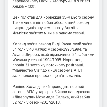
перенесеному матчі 28-го туру АПЛ з «Вест
Хемом» (3:0).
Цей гол став для норвежця 35-м цього сезону.
Таким чином він побив абсолютний рекорд
вищого дивізіону чемпіонату Англії за
кількістю забитих м’ячів в одному сезоні.
Холанд побив рекорд Енді Коула, який забив
34 голи у 40 матчах у сезоні-1993/1994, та
Алана Ширера, який відзначився 34 забитими
м’ячами у сезоні-1994/1995. Норвежець
провів 31 зустріч у поточному розіграші.
“Манчестер Сіті” до кінця сезону в АПЛ
залишилося провести ще п’ять матчів.
Раніше Холанд, який проводить перший
сезон в АПЛ у кар’єрі, обійшов нападаючого
«Ліверпуля» Мохамеда Салаха, який забив
32 голи у сезоні-2017/2018.