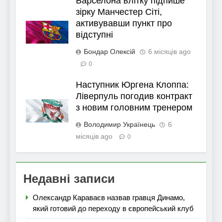
Барселона влітку підпише
зірку Манчестер Сіті,
активувавши пункт про
відступні
Бондар Олексій
6 місяців ago
0
Наступник Юргена Клоппа:
Ліверпуль погодив контракт
з новим головним тренером
Володимир Українець
6
місяців ago
0
Недавні записи
Олександр Караваєв назвав гравця Динамо,
який готовий до переходу в європейський клуб