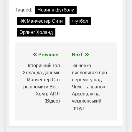
Tagged:
Новини футболу
ФК Манчестер Сити
Футбол
Эрлинг Холанд
Навігація
Previous:
Next:
записів
Історичний гол
Зінченко
Холанда допоміг
висловився про
Манчестер Сіті
перемогу над
розгромити Вест
Челсі та шанси
Хем в АПЛ
Арсеналу на
(Відео)
чемпіонський
титул