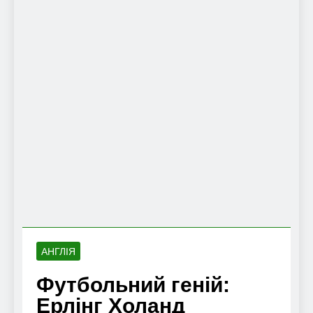
АНГЛІЯ
Футбольний геній:
Ерлінг Холанд