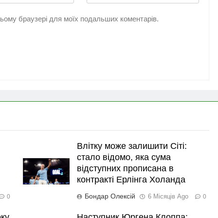
 цьому браузері для моїх подальших коментарів.
Влітку може залишити Сіті:
стало відомо, яка сума
відступних прописана в
контракті Ерлінга Холанда
Бондар Олексій
6 Місяців Ago
0
0
рку
Наступник Юргена Клоппа: