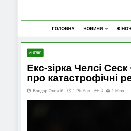
ГОЛОВНА
НОВИНИ
ЖІНО
АНГЛІЯ
Екс-зірка Челсі Сес
про катастрофічні р
0
Бондар Олексій
1 Рік Ago
1 Mins