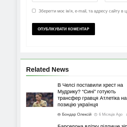
Зберегти моє ім'я, e-mail, та адресу сайту в
Related News
В Челсі поставили хрест на
Мудрику? “Сині” готують
трансфер гравця Атлетіка на
позицію українця
Бондар Олексій
6 Місяців Ago
Барселона влітку підпише зі