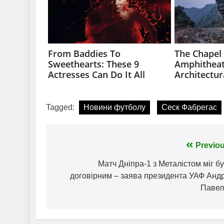
Tagged:
Новини футболу
Сеск Фабрегас
Навігація
Previou
записів
Матч Дніпра-1 з Металістом міг б
договірним – заява президента УАФ Андр
Павел