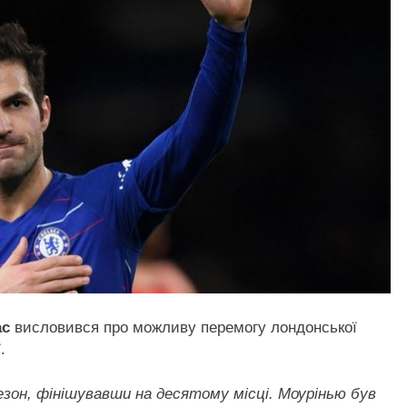
ас
висловився про можливу перемогу лондонської
.
сезон, фінішувавши на десятому місці. Моурінью був