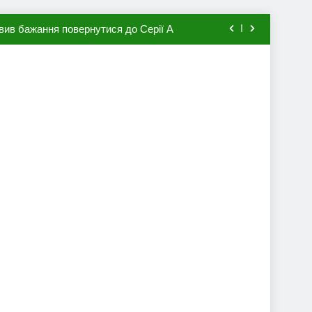
вив бажання повернутися до Серії А
мхена в ПСЖ: відома ціна трансфера
авця збірної Франції за 80 млн євро
ий до переходу в європейський клуб
вив бажання повернутися до Серії А
мхена в ПСЖ: відома ціна трансфера
авця збірної Франції за 80 млн євро