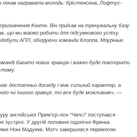
 Він почав награвати молодь: Крістенсена, Лофтус-
о призначення Конте. Він приїхав на тренувальну базу
зав, що ми маємо робити для підсумкового успіху.
здобули АПЛ, обігруючи команди Клоппа, Моурінью
оманді багато нових гравців і важко буде повторити
 тому.
має достатньо досвіду і має сильний характер, а
того чи іншого гравця, то все буде можливим
», —
туру англійської Прем’єр-ліги “Челсі” поступався
і зустрічі. У другій половині підопічні Френка
лями Ноні Мадуеке. Матч завершився перемогою