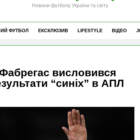
Новини футболу України та світу
ЧИЙ ФУТБОЛ
ЕКСКЛЮЗИВ
LIFESTYLE
ВІДЕО
J
к Фабрегас висловився
езультати “синіх” в АПЛ