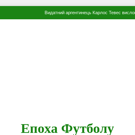
Видатний аргентинець Карлос Тевес висло
Наполі готовий продати Осі
ПСЖ близький до підписання гр
Олександр Караваєв назвав гравця Динамо, який готов
Видатний аргентинець Карлос Тевес висло
Наполі готовий продати Осі
ПСЖ близький до підписання гр
Епоха Футболу