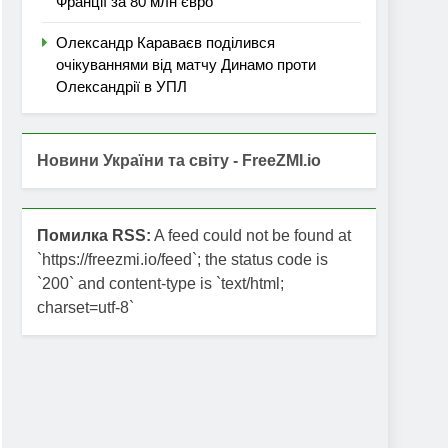
Франції за 80 млн євро
Олександр Караваєв поділився
очікуваннями від матчу Динамо проти
Олександрії в УПЛ
Новини України та світу - FreeZMI.io
Помилка RSS:
A feed could not be found at
`https://freezmi.io/feed`; the status code is
`200` and content-type is `text/html;
charset=utf-8`