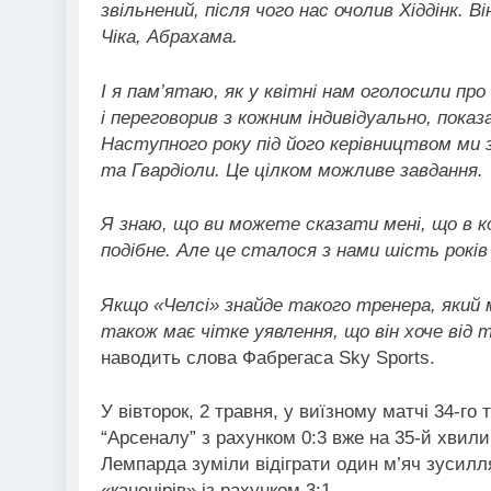
звільнений, після чого нас очолив Хіддінк.
Чіка, Абрахама.
І я пам’ятаю, як у квітні нам оголосили пр
і переговорив з кожним індивідуально, пока
Наступного року під його керівництвом ми 
та Гвардіоли. Це цілком можливе завдання.
Я знаю, що ви можете сказати мені, що в к
подібне. Але це сталося з нами шість років
Якщо «Челсі» знайде такого тренера, який 
також має чітке уявлення, що він хоче від 
наводить слова Фабрегаса Sky Sports.
У вівторок, 2 травня, у виїзному матчі 34-го 
“Арсеналу” з рахунком 0:3 вже на 35-й хвилин
Лемпарда зуміли відіграти один м’яч зусил
«канонірів» із рахунком 3:1.