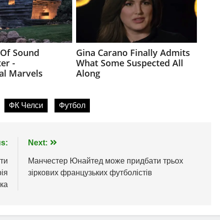
ФК Челси
Футбол
s:
Next:
ути
Манчестер Юнайтед може придбати трьох
ія
зіркових французьких футболістів
ка