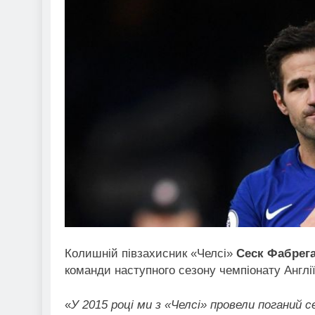
Колишній півзахисник «Челсі»
Сеск Фабрег
команди наступного сезону чемпіонату Англії
«
У 2015 році ми з «Челсі» провели поганий 