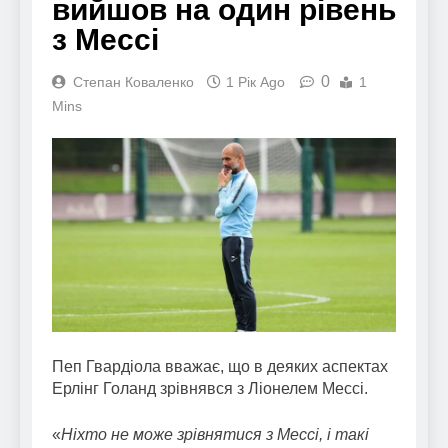
вийшов на один рівень
з Мессі
0
Степан Коваленко
1 Рік Ago
1
Mins
Пеп Гвардіола вважає, що в деяких аспектах
Ерлінг Голанд зрівнявся з Ліонелем Мессі.
«
Ніхто не може зрівнятися з Мессі, і такі