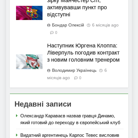
зірку Манчестер Сіті,
активувавши пункт про
відступні
Бондар Олексій
6 місяців ago
0
Наступник Юргена Клоппа:
Ліверпуль погодив контракт
з новим головним тренером
Володимир Українець
6
місяців ago
0
Недавні записи
Олександр Караваєв назвав гравця Динамо,
який готовий до переходу в європейський клуб
Видатний аргентинець Карлос Тевес висловив