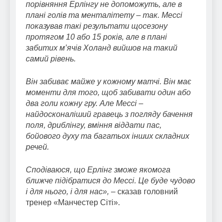
порівняння Ерлінгу не допоможуть, але в
плані голів та менталітету – так. Мессі
показував такі результати щосезону
протягом 10 або 15 років, але в плані
забитих м’ячів Холанд вийшов на такий
самий рівень.
Він забиває майже у кожному матчі. Він має
моменти для того, щоб забивати один або
два голи кожну гру. Але Мессі –
найдосконаліший гравець з погляду бачення
поля, дриблінгу, вміння віддати пас,
бойового духу та багатьох інших складних
речей.
Сподіваюся, що Ерлінг зможе якомога
ближче підібратися до Мессі. Це буде чудово
і для нього, і для нас»,
– сказав головний
тренер «Манчестер Сіті».