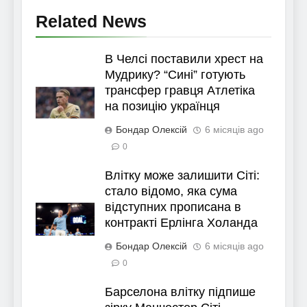
Related News
В Челсі поставили хрест на
Мудрику? “Сині” готують
трансфер гравця Атлетіка
на позицію українця
Бондар Олексій
6 місяців ago
0
Влітку може залишити Сіті:
стало відомо, яка сума
відступних прописана в
контракті Ерлінга Холанда
Бондар Олексій
6 місяців ago
0
Барселона влітку підпише