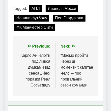
Tagged:
АПЛ
Лионель Месси
Новини футболу
Пеп Гвардиола
ФК Манчестер Сити
Навігація
Previous:
Next:
записів
Карло Анчелотті
“Маємо пройти
поділився
через ці
думками від
моменти”: капітан
сенсаційної
Челсі – про
поразки Реал
провальний
Сосьєдаду
сезон команди