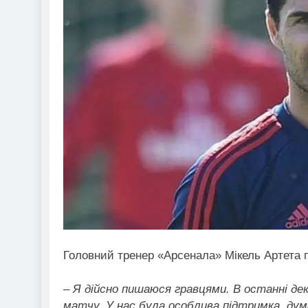
Головний тренер «Арсенала» Мікель Артета пі
– Я дійсно пишаюся гравцями. В останні де
матчу. У нас була особлива підтримка, ду