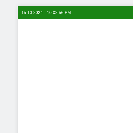
Skip
15.10.2024
10:02:57 PM
to
content