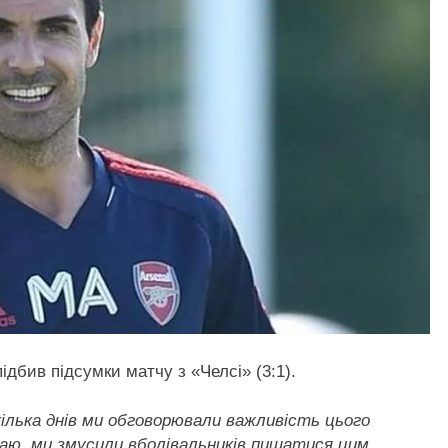
дбив підсумки матчу з «Челсі» (3:1).
кілька днів ми обговорювали важливість цього
маю, ми змусили вболівальників пишатися цим