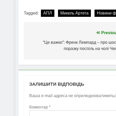
Tagged:
АПЛ
Микель Артета
Новини ф
Навігація
Previou
записів
“Це важко”: Френк Лемпард – про шос
поразку поспіль на чолі Че
ЗАЛИШИТИ ВІДПОВІДЬ
Ваша e-mail адреса не оприлюднюватиметьс
Коментар
*