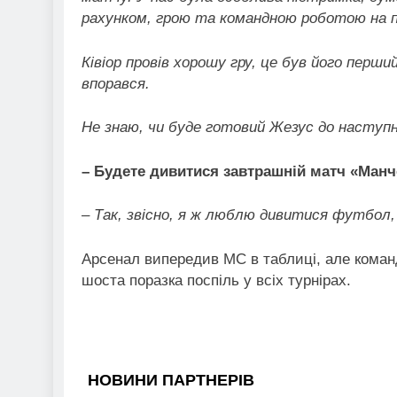
рахунком, грою та командною роботою на п
Ківіор провів хорошу гру, це був його перш
впорався.
Не знаю, чи буде готовий Жезус до наступно
– Будете дивитися завтрашній матч «Манч
– Так, звісно, я ж люблю дивитися футбол,
Арсенал випередив МС в таблиці, але команд
шоста поразка поспіль у всіх турнірах.