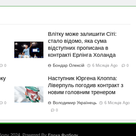
Влітку може залишити Сіті:
стало відомо, яка сума
відступних прописана в
контракті Ерлінга Холанда
Бондар Олексій
6 Місяців Ago
0
0
рку
Наступник Юргена Клоппа:
Ліверпуль погодив контракт з
новим головним тренером
Володимир Українець
6 Місяців Ago
0
0
болу 2024. Powered By
.
Епоха Футболу