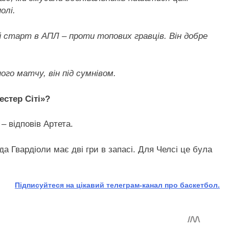
олі.
ий старт в АПЛ – проти топових гравців. Він добре
го матчу, він під сумнівом.
естер Сіті»?
– відповів Артета.
а Гвардіоли має дві гри в запасі. Для Челсі це була
Підписуйтеся на цікавий телеграм-канал про баскетбол.