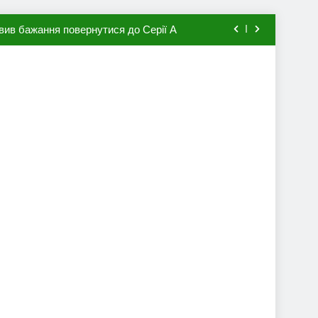
вив бажання повернутися до Серії А
мхена в ПСЖ: відома ціна трансфера
авця збірної Франції за 80 млн євро
ий до переходу в європейський клуб
вив бажання повернутися до Серії А
мхена в ПСЖ: відома ціна трансфера
авця збірної Франції за 80 млн євро