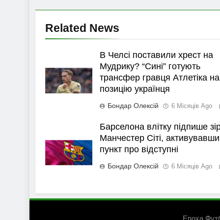
Related News
В Челсі поставили хрест на
Мудрику? “Сині” готують
трансфер гравця Атлетіка на
позицію українця
Бондар Олексій
6 Місяців Ago
Барселона влітку підпише зі
Манчестер Сіті, активувавши
пункт про відступні
Бондар Олексій
6 Місяців Ago
Епоха Фут