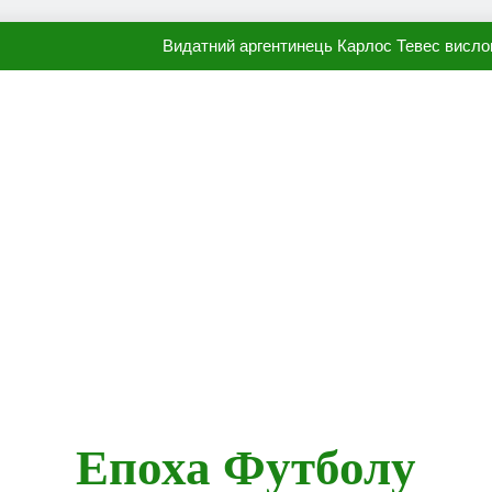
Видатний аргентинець Карлос Тевес висло
Наполі готовий продати Осі
ПСЖ близький до підписання гр
Олександр Караваєв назвав гравця Динамо, який готов
Видатний аргентинець Карлос Тевес висло
Наполі готовий продати Осі
ПСЖ близький до підписання гр
Епоха Футболу