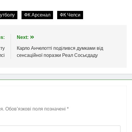
утболу
ФК Арсенал
ФК Челси
s:
Next:
ту
Карло Анчелотті поділився думками від
лсі
сенсаційної поразки Реал Сосьєдаду
я.
Обов’язкові поля позначені
*