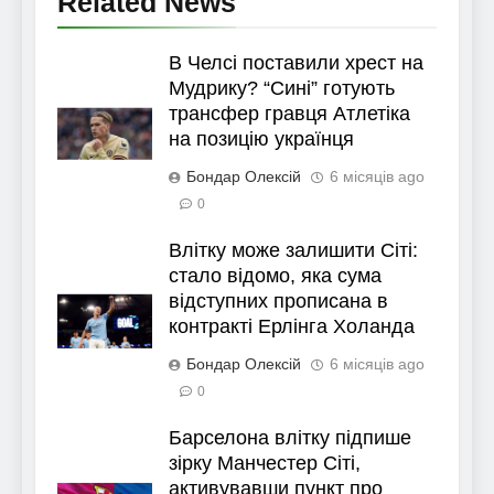
Related News
В Челсі поставили хрест на
Мудрику? “Сині” готують
трансфер гравця Атлетіка
на позицію українця
Бондар Олексій
6 місяців ago
0
Влітку може залишити Сіті:
стало відомо, яка сума
відступних прописана в
контракті Ерлінга Холанда
Бондар Олексій
6 місяців ago
0
Барселона влітку підпише
зірку Манчестер Сіті,
активувавши пункт про