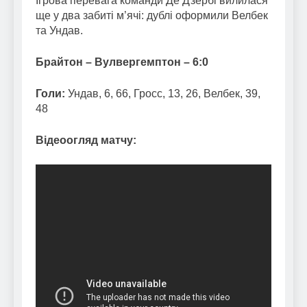
Ігрова перевага команди Де Дзербі вилилася
ще у два забиті м’ячі: дублі оформили Велбек
та Ундав.
Брайтон – Вулвергемптон – 6:0
Голи:
Ундав, 6, 66, Гросс, 13, 26, Велбек, 39,
48
Відеоогляд матчу: