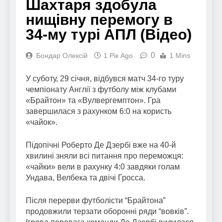
Шахтаря здобула
нищівну перемогу в
34-му турі АПЛ (Відео)
0
Бондар Олексій
1 Рік Ago
1 Mins
У суботу, 29 січня, відбувся матч 34-го туру
чемпіонату Англії з футболу між клубами
«Брайтон» та «Вулвергемптон». Гра
завершилася з рахунком 6:0 на користь
«чайок».
Підопічні Роберто Де Дзербі вже на 40-й
хвилині зняли всі питання про переможця:
«чайки» вели в рахунку 4:0 завдяки голам
Ундава, Велбека та двічі Гросса.
Після перерви футболісти “Брайтона”
продовжили терзати оборонні ряди “вовків”.