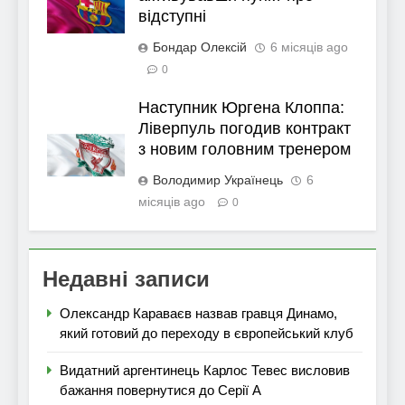
відступні
Бондар Олексій
6 місяців ago
0
Наступник Юргена Клоппа:
Ліверпуль погодив контракт
з новим головним тренером
Володимир Українець
6
місяців ago
0
Недавні записи
Олександр Караваєв назвав гравця Динамо,
який готовий до переходу в європейський клуб
Видатний аргентинець Карлос Тевес висловив
бажання повернутися до Серії А