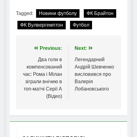
Tagged:
Новини футболу
ФК Брайтон
ФК Вулвергемптон
Футбол
Навігація
Previous:
Next:
записів
Два голи в
Легендарний
компенсований
Андрій Шевченко
час: Рома і Мілан
висловився про
зіграли внічию в
Валерія
топ-матчі Серії А
Лобановського
(Відео)