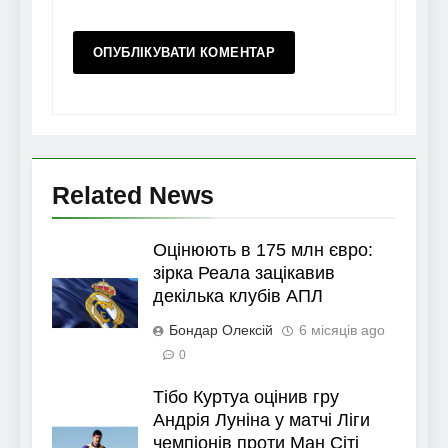
Related News
Оцінюють в 175 млн євро:
зірка Реала зацікавив
декілька клубів АПЛ
Бондар Олексій
6 місяців ago
0
Тібо Куртуа оцінив гру
Андрія Луніна у матчі Ліги
чемпіонів проти Ман Сіті