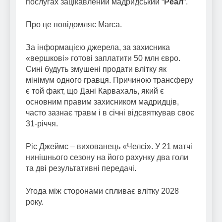
послугах зацікавлений мадридський “
Реал
“.
Про це повідомляє Marca.
За інформацією джерела, за захисника
«вершкові» готові заплатити 50 млн євро.
Сині будуть змушені продати влітку як
мінімум одного гравця. Причиною трансферу
є той факт, що Дані Карвахаль, який є
основним правим захисником мадридців,
часто зазнає травм і в січні відсвяткував своє
31-річчя.
Ріс Джеймс – вихованець «Челсі». У 21 матчі
нинішнього сезону на його рахунку два голи
та дві результативні передачі.
Угода між сторонами спливає влітку 2028
року.