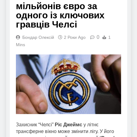
мільйонів євро за
одного із ключових
гравців Челсі
0
Бондар Олексій
2 Роки Ago
1
Mins
Захисник “Челсі”
Ріс Джеймс
у літнє
трансферне вікно може змінити лігу. У його