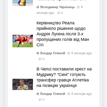
Володимир Українець
6
місяців ago
0
Керівництво Реала
прийняло рішення щодо
Андрія Луніна після 3-х
пропущених голів від Ман
Сіті
Бондар Олексій
6 місяців ago
0
В Челсі поставили хрест на
Мудрику? “Сині” готують
трансфер гравця Атлетіка
на позицію українця
Бондар Олексій
6 місяців ago
0