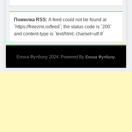
Помилка RSS:
A feed could not be found at
`https://freezmi.io/feed`; the status code is `200`
and content-type is `text/html; charset=utf-8`
Епоха Футболу 2024. Powered By
.
Епоха Футболу