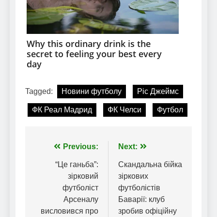
Tagged:
Новини футболу
Ріс Джеймс
ФК Реал Мадрид
ФК Челси
Футбол
Навігація
Previous:
Next:
записів
“Це ганьба”:
Скандальна бійка
зірковий
зіркових
футболіст
футболістів
Арсеналу
Баварії: клуб
висловився про
зробив офіційну