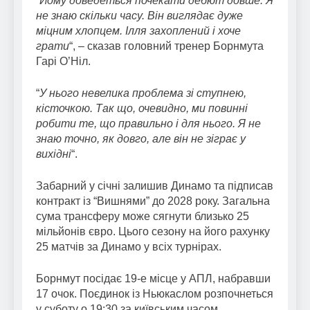
“
Йому доведеться почекати дебют довше. Я
не знаю скільки часу. Він виглядає дуже
міцним хлопцем. Ілля захоплений і хоче
грати
“, – сказав головний тренер Борнмута
Гарі О’Ніл.
“
У нього невелика проблема зі ступнею,
кісточкою. Так що, очевидно, ми повинні
робити те, що правильно і для нього. Я не
знаю точно, як довго, але він не зіграє у
вихідні
“.
Забарний у січні залишив Динамо та підписав
контракт із “Вишнями” до 2028 року. Загальна
сума трансферу може сягнути близько 25
мільйонів євро. Цього сезону на його рахунку
25 матчів за Динамо у всіх турнірах.
Борнмут посідає 19-е місце у АПЛ, набравши
17 очок. Поєдинок із Ньюкаслом розпочнеться
у суботу о 19:30 за київським часом.