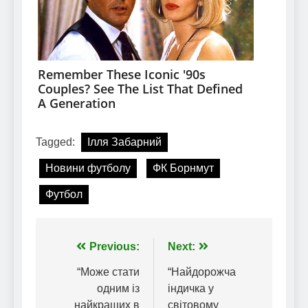
Tagged:
Ілля Забарний
Новини футболу
ФК Борнмут
Футбол
Навігація
Previous:
Next:
записів
“Може стати
“Найдорожча
одним із
індичка у
найкращих в
світовому