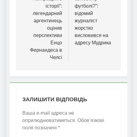
історії”:
футболі?”:
легендарний
відомий
аргентинець
журналіст
оцінив
жорстко
перспективи
висловився на
Енцо
адресу Мудрика
Фернандеса в
Челсі
ЗАЛИШИТИ ВІДПОВІДЬ
Ваша e-mail адреса не
оприлюднюватиметься.
Обов’язкові
поля позначені
*