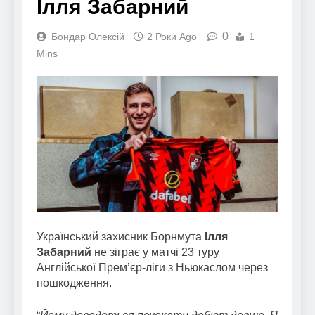
Ілля Забарний
0
Бондар Олексій
2 Роки Ago
1
Mins
Український захисник Борнмута
Ілля
Забарний
не зіграє у матчі 23 туру
Англійської Прем’єр-ліги з Ньюкаслом через
пошкодження.