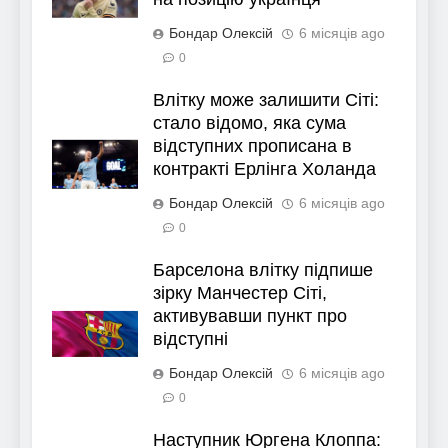
Бондар Олексій
6 місяців ago
0
Влітку може залишити Сіті:
стало відомо, яка сума
відступних прописана в
контракті Ерлінга Холанда
Бондар Олексій
6 місяців ago
0
Барселона влітку підпише
зірку Манчестер Сіті,
активувавши пункт про
відступні
Бондар Олексій
6 місяців ago
0
Наступник Юргена Клоппа: