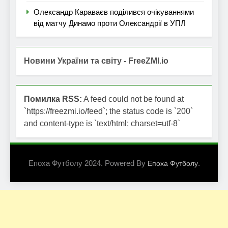
Олександр Караваєв поділився очікуваннями
від матчу Динамо проти Олександрії в УПЛ
Новини України та світу - FreeZMI.io
Помилка RSS:
A feed could not be found at
`https://freezmi.io/feed`; the status code is `200`
and content-type is `text/html; charset=utf-8`
Епоха Футболу 2024. Powered By
.
Епоха Футболу