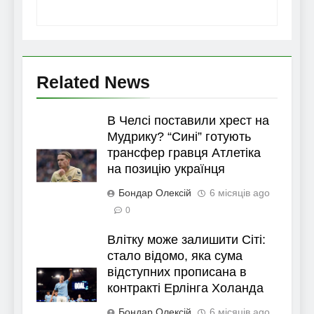
Related News
В Челсі поставили хрест на
Мудрику? “Сині” готують
трансфер гравця Атлетіка
на позицію українця
Бондар Олексій
6 місяців ago
0
Влітку може залишити Сіті:
стало відомо, яка сума
відступних прописана в
контракті Ерлінга Холанда
Бондар Олексій
6 місяців ago