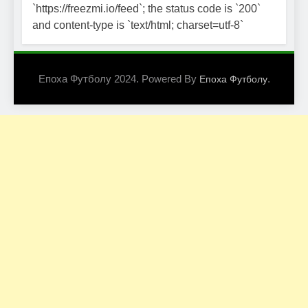
`https://freezmi.io/feed`; the status code is `200`
and content-type is `text/html; charset=utf-8`
Епоха Футболу 2024. Powered By
.
Епоха Футболу