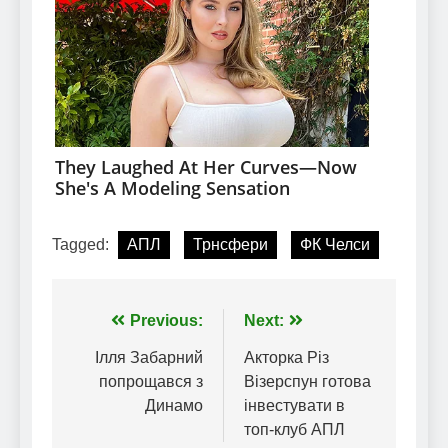
Tagged:
АПЛ
Трнсфери
ФК Челси
Навігація
Previous:
Next:
записів
Ілля Забарний
Акторка Різ
попрощався з
Візерспун готова
Динамо
інвестувати в
топ-клуб АПЛ