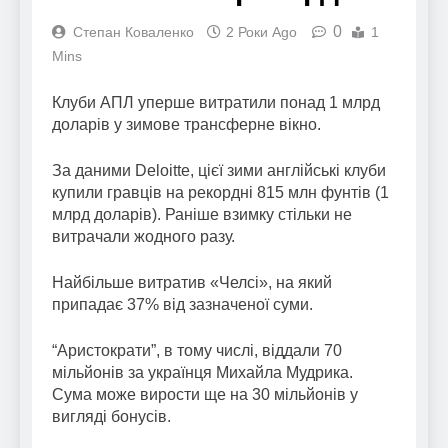
0
Степан Коваленко
2 Роки Ago
1
Mins
Клуби АПЛ уперше витратили понад 1 млрд
доларів у зимове трансферне вікно.
За даними Deloitte, цієї зими англійські клуби
купили гравців на рекордні 815 млн фунтів (1
млрд доларів). Раніше взимку стільки не
витрачали жодного разу.
Найбільше витратив «Челсі», на який
припадає 37% від зазначеної суми.
“Аристократи”, в тому числі, віддали 70
мільйонів за українця Михайла Мудрика.
Сума може вирости ще на 30 мільйонів у
вигляді бонусів.