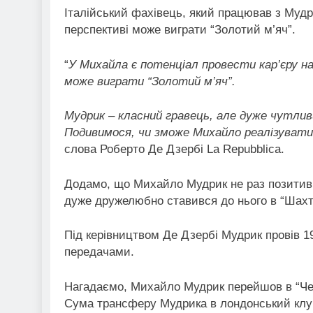
Італійський фахівець, який працював з Мудри
перспективі може виграти “Золотий м’яч”.
“
У Михайла є потенціал провести кар’єру на 
може виграти “Золотий м’яч”.
Мудрик – класний гравець, але дуже чутлив
Подивимося, чи зможе Михайло реалізувати 
слова Роберто Де Дзербі La Repubblica.
Додамо, що Михайло Мудрик не раз позитивн
дуже дружелюбно ставився до нього в “Шахт
Під керівництвом Де Дзербі Мудрик провів 1
передачами.
Нагадаємо, Михайло Мудрик перейшов в “Челс
Сума трансферу Мудрика в лондонський клуб