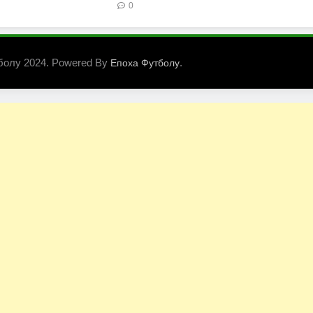
0
болу 2024. Powered By
.
Епоха Футболу