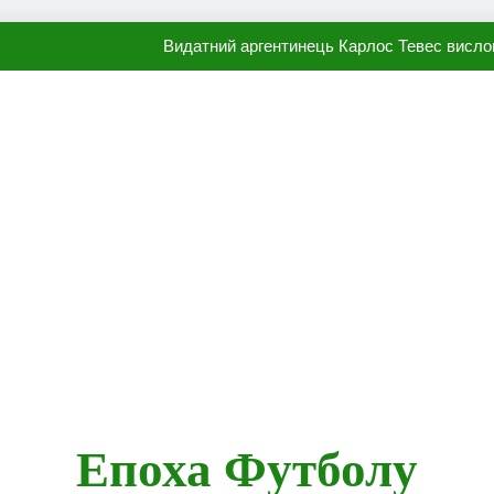
Видатний аргентинець Карлос Тевес висло
Наполі готовий продати Осі
ПСЖ близький до підписання гр
Олександр Караваєв назвав гравця Динамо, який готов
Видатний аргентинець Карлос Тевес висло
Наполі готовий продати Осі
ПСЖ близький до підписання гр
Епоха Футболу