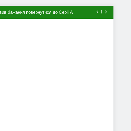
вив бажання повернутися до Серії А
мхена в ПСЖ: відома ціна трансфера
авця збірної Франції за 80 млн євро
ий до переходу в європейський клуб
вив бажання повернутися до Серії А
мхена в ПСЖ: відома ціна трансфера
авця збірної Франції за 80 млн євро