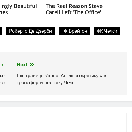
Роберто Де Дзерби
ФК Брайтон
ФК Челси
s:
Next:
же
Екс-гравець збірної Англії розкритикував
о)
трансферну політику Челсі