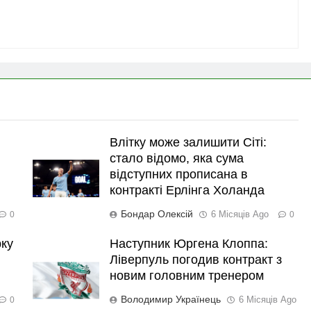
Влітку може залишити Сіті:
стало відомо, яка сума
відступних прописана в
контракті Ерлінга Холанда
Бондар Олексій
6 Місяців Ago
0
0
рку
Наступник Юргена Клоппа:
Ліверпуль погодив контракт з
новим головним тренером
Володимир Українець
6 Місяців Ago
0