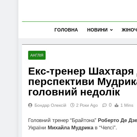
ГОЛОВНА
НОВИНИ
ЖІНО
АНГЛІЯ
Екс-тренер Шахтаря 
перспективи Мудрик
головний недолік
0
Бондар Олексій
2 Роки Ago
1 Mins
Головний тренер “Брайтона”
Роберто Де Дзе
України
Михайла Мудрика
в “Челсі”.