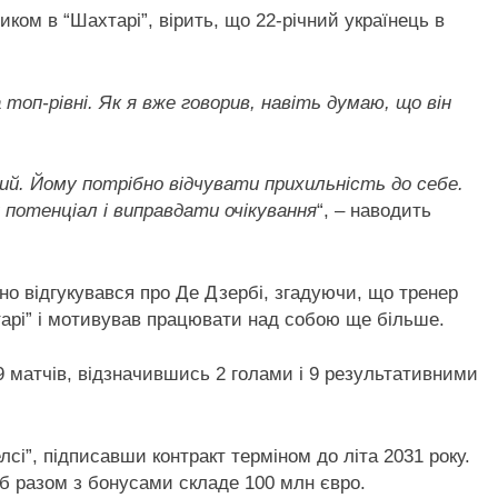
ком в “Шахтарі”, вірить, що 22-річний українець в
топ-рівні. Як я вже говорив, навіть думаю, що він
ий. Йому потрібно відчувати прихильність до себе.
потенціал і виправдати очікування
“, – наводить
о відгукувався про Де Дзербі, згадуючи, що тренер
арі” і мотивував працювати над собою ще більше.
9 матчів, відзначившись 2 голами і 9 результативними
і”, підписавши контракт терміном до літа 2031 року.
 разом з бонусами складе 100 млн євро.