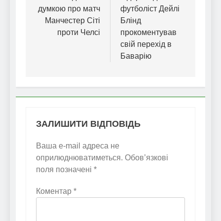
думкою про матч
футболіст Дейлі
Манчестер Сіті
Блінд
проти Челсі
прокоментував
свій перехід в
Баварію
ЗАЛИШИТИ ВІДПОВІДЬ
Ваша e-mail адреса не
оприлюднюватиметься.
Обов’язкові
поля позначені
*
Коментар
*