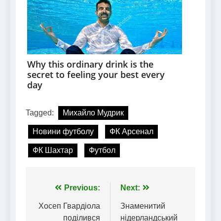
Tagged:
Михайло Мудрик
Новини футболу
ФК Арсенал
ФК Шахтар
Футбол
Навігація
Previous:
Next:
записів
Хосеп Гвардіола
Знаменитий
поділився
нідерландський