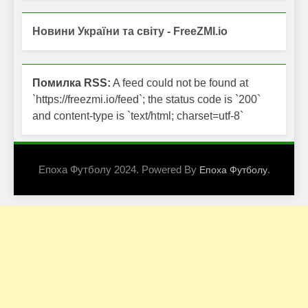
Новини України та світу - FreeZMI.io
Помилка RSS:
A feed could not be found at
`https://freezmi.io/feed`; the status code is `200`
and content-type is `text/html; charset=utf-8`
Епоха Футболу 2024. Powered By
.
Епоха Футболу