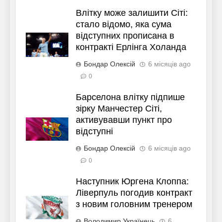
Влітку може залишити Сіті:
стало відомо, яка сума
відступних прописана в
контракті Ерлінга Холанда
Бондар Олексій
6 місяців ago
0
Барселона влітку підпише
зірку Манчестер Сіті,
активувавши пункт про
відступні
Бондар Олексій
6 місяців ago
0
Наступник Юргена Клоппа:
Ліверпуль погодив контракт
з новим головним тренером
Володимир Українець
6