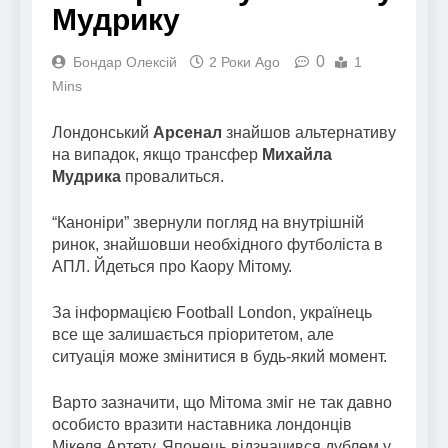
Мудрику
0
Бондар Олексій
2 Роки Ago
1
Mins
Лондонський
Арсенал
знайшов альтернативу
на випадок, якщо трансфер
Михайла
Мудрика
провалиться.
“Каноніри” звернули погляд на внутрішній
ринок, знайшовши необхідного футболіста в
АПЛ. Йдеться про Каору Мітому.
За інформацією Football London, українець
все ще залишається пріоритетом, але
ситуація може змінитися в будь-який момент.
Варто зазначити, що Мітома зміг не так давно
особисто вразити наставника лондонців
Мікеля Артету. Японець відзначився дублем у