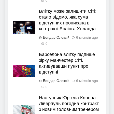
0
Влітку може залишити Сіті:
стало відомо, яка сума
відступних прописана в
контракті Ерлінга Холанда
Бондар Олексій
6 місяців ago
0
Барселона влітку підпише
зірку Манчестер Сіті,
активувавши пункт про
відступні
Бондар Олексій
6 місяців ago
0
Наступник Юргена Клоппа:
Ліверпуль погодив контракт
з новим головним тренером