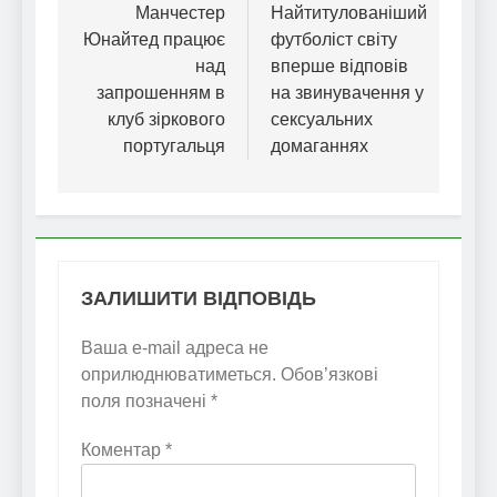
записів
Манчестер
Найтитулованіший
Юнайтед працює
футболіст світу
над
вперше відповів
запрошенням в
на звинувачення у
клуб зіркового
сексуальних
португальця
домаганнях
ЗАЛИШИТИ ВІДПОВІДЬ
Ваша e-mail адреса не
оприлюднюватиметься.
Обов’язкові
поля позначені
*
Коментар
*