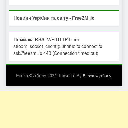
Новини України та світу - FreeZMI.io
Помилка RSS:
WP HTTP Error:
stream_socket_client(): unable to connect to
ssl://freezmi.io:443 (Connection timed out)
Епоха Футболу 2024. Powered By
.
Епоха Футболу