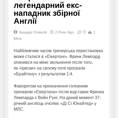
легендарний екс-
нападник збірної
Англії
0
Бондар Олексій
2 Роки Ago
1
Mins
Найближчим часом тренерська перестановка
може статися в «Евертоні». Френк Лемпард
опинився на межі звільнення після того,
як «іриски» на своєму полі програли
«Брайтону» з результатом 1:4.
Фаворитом на призначення головним
тренером «Евертона» після відставки Френка
Лемпарда є Вейн Руні. На даний момент 37-
річний англієць очолює «Ді Сі Юнайтед» у
МЛС.