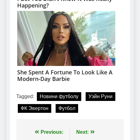
Tagged:
Новини футболу
Уэйн Руни
ФК Эвертон
Футбол
Навігація
Previous:
Next: