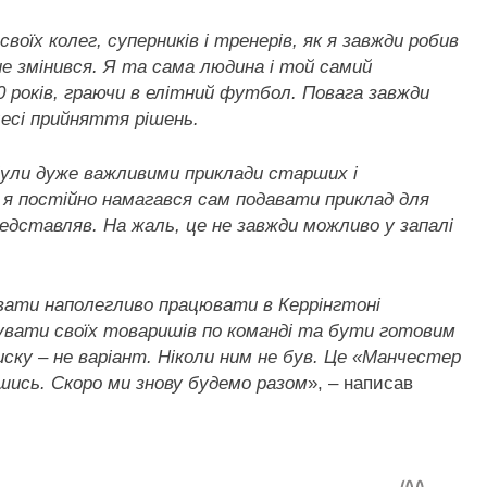
оїх колег, суперників і тренерів, як я завжди робив
 не змінився. Я та сама людина і той самий
0 років, граючи в елітний футбол. Повага завжди
цесі прийняття рішень.
були дуже важливими приклади старших і
 я постійно намагався сам подавати приклад для
представляв. На жаль, це не завжди можливо у запалі
вати наполегливо працювати в Керрінгтоні
увати своїх товаришів по команді та бути готовим
иску – не варіант. Ніколи ним не був. Це «Манчестер
шись. Скоро ми знову будемо разом
», – написав