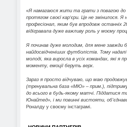
«
Я намагаюся жити та грати з повагою до св
протягом своєї кар‘єри. Це не змінилося. Я
професіонал, яким був впродовж останніх 2
відігравала дуже важливу роль у моєму про
Я починав дуже молодим, для мене завжди 
найдосвідченіших футболістів. Тому надалі
молоді, яка виросла в усіх командах, які я 
моменту, емоції беруть верх.
Зараз я просто відчуваю, що маю продовжу
(тренувальна база «МЮ» – прим.), підтрим
до всього в будь-якому матчі. Піддатися т
Юнайтед», і ми повинні вистояти, об’єднав
Роналду у своєму інстаграмі.