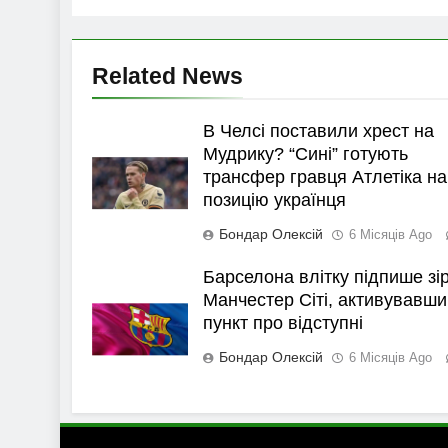
Related News
В Челсі поставили хрест на
Мудрику? “Сині” готують
трансфер гравця Атлетіка на
позицію українця
Бондар Олексій
6 Місяців Ago
Барселона влітку підпише зі
Манчестер Сіті, активувавши
пункт про відступні
Бондар Олексій
6 Місяців Ago