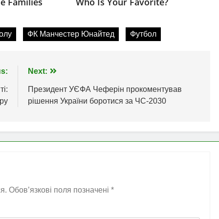
олу
ФК Манчестер Юнайтед
Футбол
s:
Next:
ті:
Президент УЄФА Чеферін прокоментував
ру
рішення України боротися за ЧС-2030
я.
Обов’язкові поля позначені
*