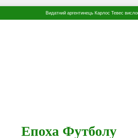
Видатний аргентинець Карлос Тевес висло
Наполі готовий продати Осі
ПСЖ близький до підписання гр
Олександр Караваєв назвав гравця Динамо, який готов
Видатний аргентинець Карлос Тевес висло
Наполі готовий продати Осі
ПСЖ близький до підписання гр
Епоха Футболу