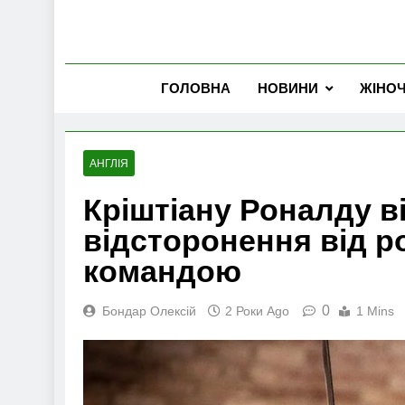
ГОЛОВНА
НОВИНИ
ЖІНО
АНГЛІЯ
Кріштіану Роналду в
відсторонення від р
командою
0
Бондар Олексій
2 Роки Ago
1 Mins