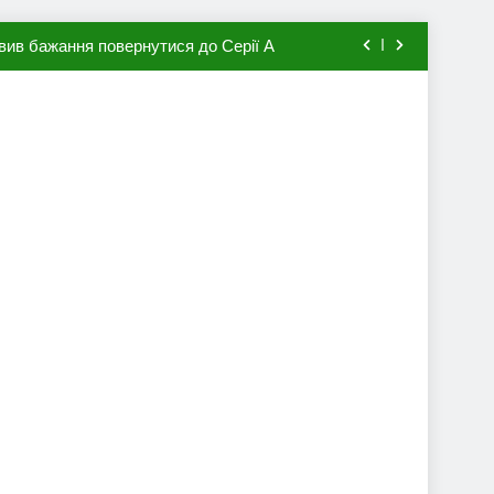
вив бажання повернутися до Серії А
мхена в ПСЖ: відома ціна трансфера
авця збірної Франції за 80 млн євро
ий до переходу в європейський клуб
вив бажання повернутися до Серії А
мхена в ПСЖ: відома ціна трансфера
авця збірної Франції за 80 млн євро