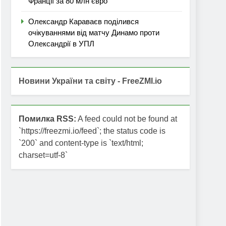
Франції за 80 млн євро
Олександр Караваєв поділився
очікуваннями від матчу Динамо проти
Олександрії в УПЛ
Новини України та світу - FreeZMI.io
Помилка RSS:
A feed could not be found at
`https://freezmi.io/feed`; the status code is
`200` and content-type is `text/html;
charset=utf-8`