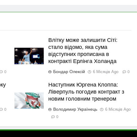
Влітку може залишити Сіті:
стало відомо, яка сума
відступних прописана в
контракті Ерлінга Холанда
Бондар Олексій
6 Місяців Ago
0
0
рку
Наступник Юргена Клоппа:
Ліверпуль погодив контракт з
новим головним тренером
Володимир Українець
6 Місяців Ago
0
0