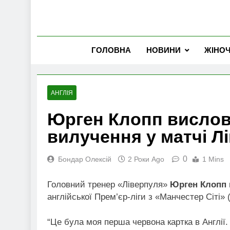
ГОЛОВНА
НОВИНИ
ЖІНО
АНГЛІЯ
Юрген Клопп вислов
вилучення у матчі Л
0
Бондар Олексій
2 Роки Ago
1 Mins
Головний тренер «Ліверпуля»
Юрген Клопп
англійської Прем’єр-ліги з «Манчестер Сіті» (
“Це була моя перша червона картка в Англії. 