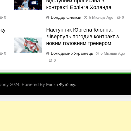
відступних прописана в
контракті Ерлінга Холанда
Бондар Олексій
6 Місяців Ago
0
0
рку
Наступник Юргена Клоппа:
Ліверпуль погодив контракт з
новим головним тренером
Володимир Українець
6 Місяців Ago
0
0
болу 2024. Powered By
.
Епоха Футболу