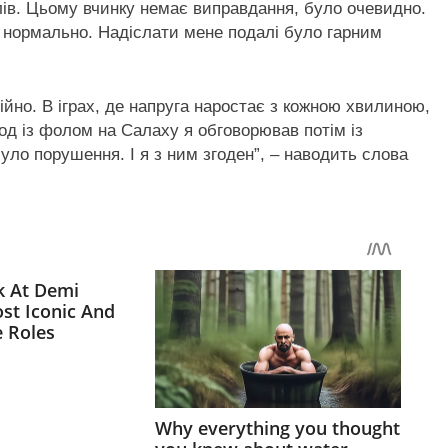
лів. Цьому вчинку немає виправдання, було очевидно.
о нормально. Надіслати мене подалі було гарним
ійно. В іграх, де напруга наростає з кожною хвилиною,
од із фолом на Салаху я обговорював потім із
було порушення. І я з ним згоден”, – наводить слова