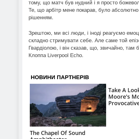
тому, що матч був нудний і я просто божево
Те, що арбітр мене покарав, було абсолютн
рішенням.
Зрештою, ми всі люди, і іноді реагуємо емоц
складно стримувати себе. Але саме той епіз
Гвардіолою, і він сказав, що, звичайно, там 
Клоппа Liverpool Echo.