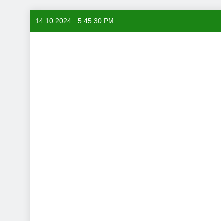
Skip
14.10.2024
5:45:31 PM
to
content