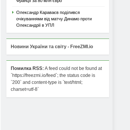
Франції за 80 млн євро
Олександр Караваєв поділився
очікуваннями від матчу Динамо проти
Олександрії в УПЛ
Новини України та світу - FreeZMI.io
Помилка RSS:
A feed could not be found at
`https://freezmi.io/feed`; the status code is
`200` and content-type is `text/html;
charset=utf-8`