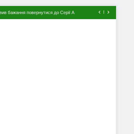
вив бажання повернутися до Серії А
мхена в ПСЖ: відома ціна трансфера
авця збірної Франції за 80 млн євро
ий до переходу в європейський клуб
вив бажання повернутися до Серії А
мхена в ПСЖ: відома ціна трансфера
авця збірної Франції за 80 млн євро