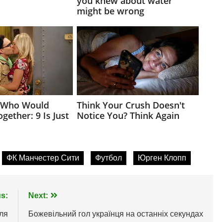
ФК Манчестер Сити
Футбол
Юрген Клопп
s:
Next:
сля
Божевільний гол українця на останніх секундах