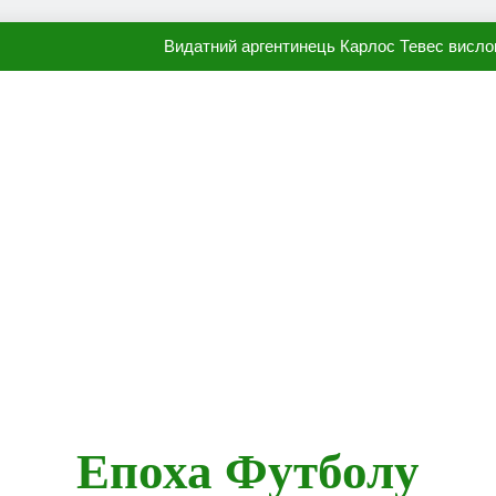
Видатний аргентинець Карлос Тевес висло
Наполі готовий продати Осі
ПСЖ близький до підписання гр
Олександр Караваєв назвав гравця Динамо, який готов
Видатний аргентинець Карлос Тевес висло
Наполі готовий продати Осі
ПСЖ близький до підписання гр
Епоха Футболу