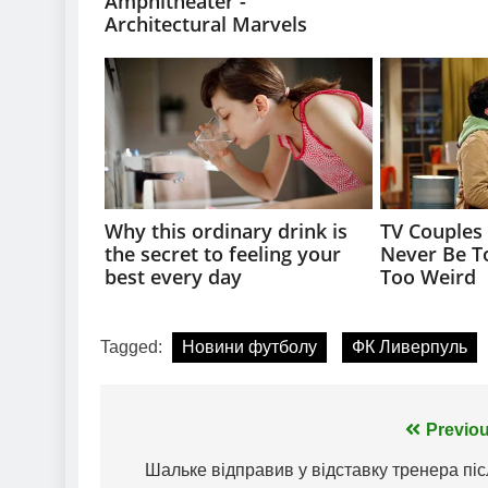
Tagged:
Новини футболу
ФК Ливерпуль
Навігація
Previou
записів
Шальке відправив у відставку тренера пі