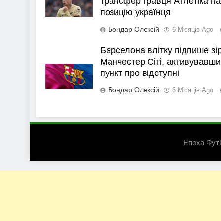
трансфер гравця Атлетіка на
позицію українця
Бондар Олексій
6 Місяців Ago
Барселона влітку підпише зі
Манчестер Сіті, активувавши
пункт про відступні
Бондар Олексій
6 Місяців Ago
Епоха Фут