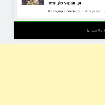
позицію українця
Бондар Олексій
6 Місяців Ago
Епоха Фут