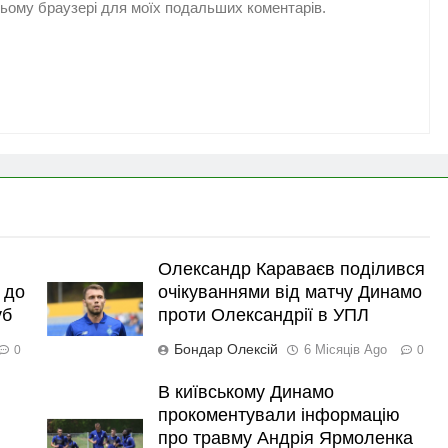
 цьому браузері для моїх подальших коментарів.
Олександр Караваєв поділився
 до
очікуваннями від матчу Динамо
уб
проти Олександрії в УПЛ
Бондар Олексій
6 Місяців Ago
0
0
В київському Динамо
прокоментували інформацію
про травму Андрія Ярмоленка