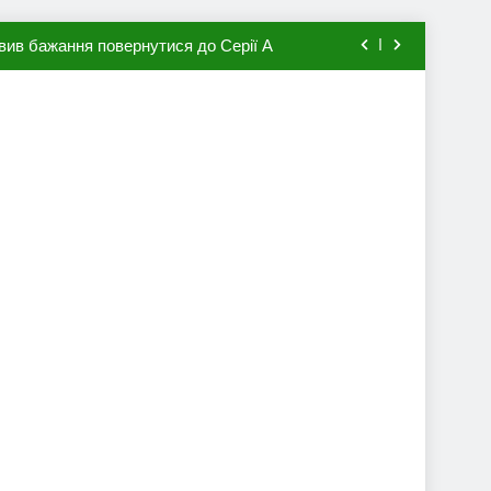
вив бажання повернутися до Серії А
мхена в ПСЖ: відома ціна трансфера
авця збірної Франції за 80 млн євро
ий до переходу в європейський клуб
вив бажання повернутися до Серії А
мхена в ПСЖ: відома ціна трансфера
авця збірної Франції за 80 млн євро