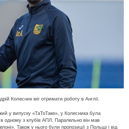
дрій Колесник міг отримати роботу в Англії.
кий у випуску «ТаТоТаке», у Колесника була
в одному з клубів АПЛ. Паралельно він мав
лоні». Також у нього були пропозиції з Польщі і від