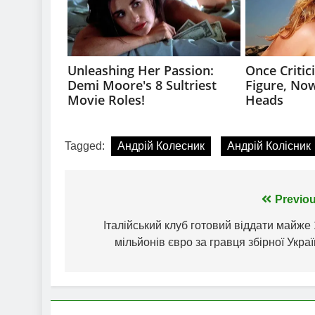
Tagged:
Андрій Колесник
Андрій Колісник
Навігація
Previou
записів
Італійський клуб готовий віддати майже
мільйонів євро за гравця збірної Укра