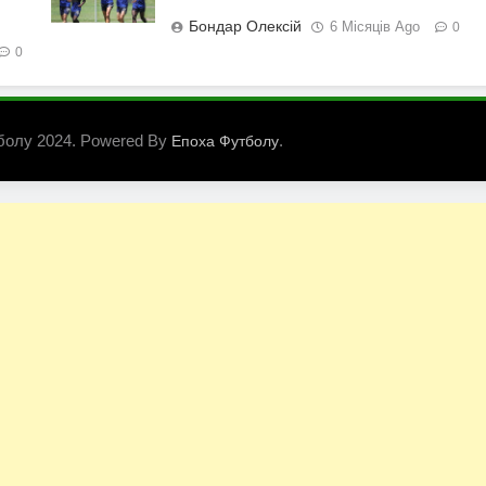
Бондар Олексій
6 Місяців Ago
0
0
болу 2024. Powered By
.
Епоха Футболу