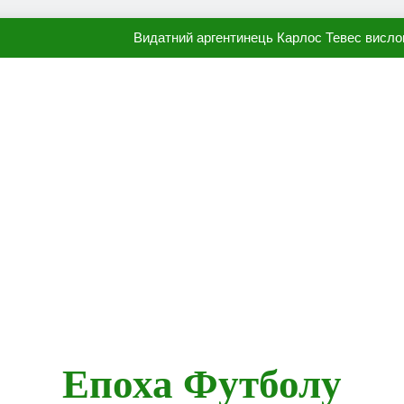
Видатний аргентинець Карлос Тевес висло
Наполі готовий продати Осі
ПСЖ близький до підписання гр
Олександр Караваєв назвав гравця Динамо, який готов
Видатний аргентинець Карлос Тевес висло
Наполі готовий продати Осі
ПСЖ близький до підписання гр
Епоха Футболу