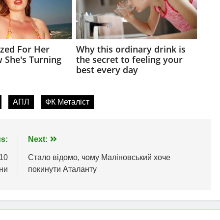
АПЛ
ФК Металіст
s:
Next:
 10
Стало відомо, чому Маліновський хоче
їни
покинути Аталанту