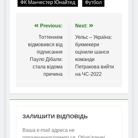
ФК Манчестер Юнайтед
Футбол
Навігація
Previous:
Next:
записів
Тоттенхем
Уельс – Україна:
відмовився від
букмекери
підписання
оцінили шанси
Пауло Дібали:
команди
стала відома
Петракова вийти
причина
на ЧС-2022
ЗАЛИШИТИ ВІДПОВІДЬ
Ваша e-mail адреса не
оприлюднюватиметься.
Обов’язкові