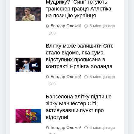
Мудрику? “Сині” готують
трансфер гравця Атлетіка
на позицію українця
Бондар Олексій
6 місяців ago
0
Влітку може залишити Сіті:
стало відомо, яка сума
відступних прописана в
контракті Ерлінга Холанда
Бондар Олексій
6 місяців ago
0
Барселона влітку підпише
зірку Манчестер Сіті,
активувавши пункт про
відступні
Бондар Олексій
6 місяців ago