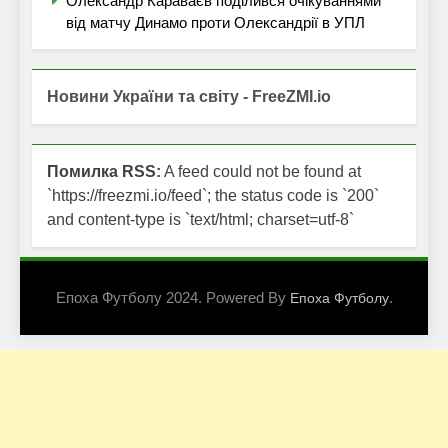
Олександр Караваєв поділився очікуваннями
від матчу Динамо проти Олександрії в УПЛ
Новини України та світу - FreeZMI.io
Помилка RSS:
A feed could not be found at
`https://freezmi.io/feed`; the status code is `200`
and content-type is `text/html; charset=utf-8`
Епоха Футболу 2024. Powered By
.
Епоха Футболу