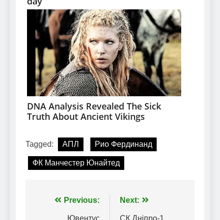
Tagged:
АПЛ
Рио Фердинанд
ФК Манчестер Юнайтед
Навігація
Previous:
Next:
Ювентус
СК Дніпро-1