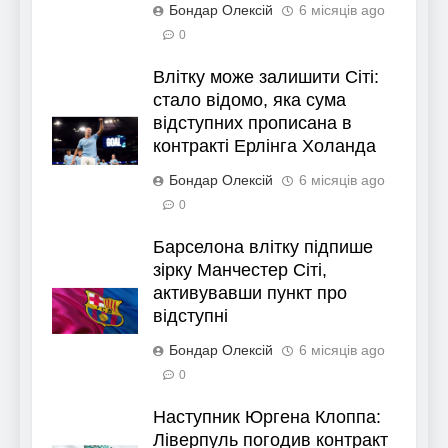
Бондар Олексій
6 місяців ago
0
Влітку може залишити Сіті:
стало відомо, яка сума
відступних прописана в
контракті Ерлінга Холанда
Бондар Олексій
6 місяців ago
0
Барселона влітку підпише
зірку Манчестер Сіті,
активувавши пункт про
відступні
Бондар Олексій
6 місяців ago
0
Наступник Юргена Клоппа:
Ліверпуль погодив контракт