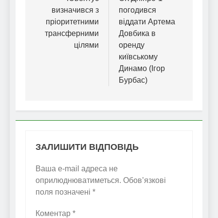
записів
визначився з
погодився
пріоритетними
віддати Артема
трансферними
Довбика в
цілями
оренду
київському
Динамо (Ігор
Бурбас)
ЗАЛИШИТИ ВІДПОВІДЬ
Ваша e-mail адреса не
оприлюднюватиметься.
Обов’язкові
поля позначені
*
Коментар
*