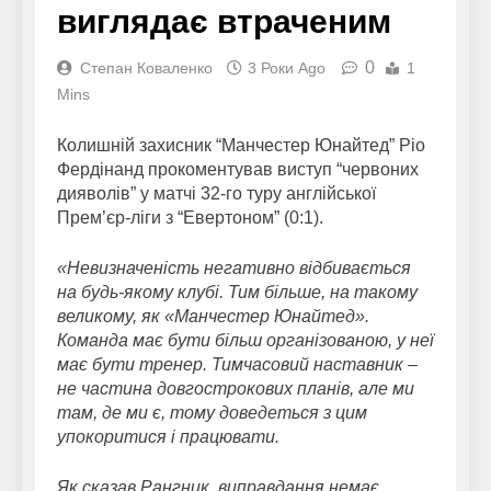
виглядає втраченим
0
Степан Коваленко
3 Роки Ago
1
Mins
Колишній захисник “Манчестер Юнайтед” Ріо
Фердінанд прокоментував виступ “червоних
дияволів” у матчі 32-го туру англійської
Прем’єр-ліги з “Евертоном” (0:1).
«Невизначеність негативно відбивається
на будь-якому клубі. Тим більше, на такому
великому, як «Манчестер Юнайтед».
Команда має бути більш організованою, у неї
має бути тренер. Тимчасовий наставник –
не частина довгострокових планів, але ми
там, де ми є, тому доведеться з цим
упокоритися і працювати.
Як сказав Рангник, виправдання немає.