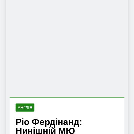
АНГЛІЯ
Ріо Фердінанд:
Нинішній МЮ