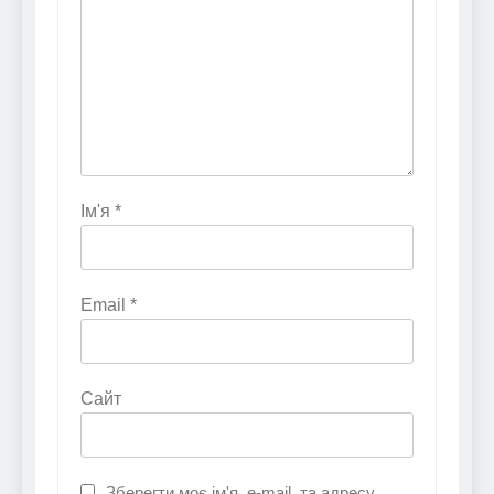
Ім'я
*
Email
*
Сайт
Зберегти моє ім'я, e-mail, та адресу