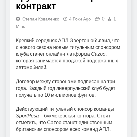
контракт
0
Степан Коваленко
4 Роки Ago
1
Mins
Крепкий середняк АПЛ Эвертон объявил, что
с нового сезона новым титульным спонсором
клуба станет онлайн-платформа
Cazoo
,
которая занимается продажей подержанных
автомобилей.
Договор между сторонами подписан на три
года. Каждый год ливерпульский клуб будет
получать по 10 миллионов фунтов.
Действующий титульный спонсор команды
SportPesa
– букмекерская контора. Стоит
отметить, что Cazoo станет единственным
британским спонсором всех команд АПЛ.