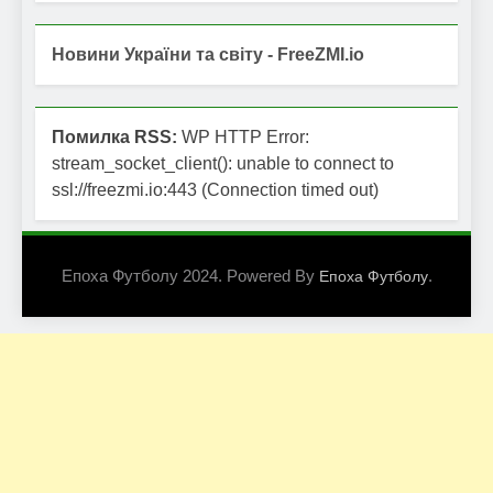
Новини України та світу - FreeZMI.io
Помилка RSS:
WP HTTP Error:
stream_socket_client(): unable to connect to
ssl://freezmi.io:443 (Connection timed out)
Епоха Футболу 2024. Powered By
.
Епоха Футболу