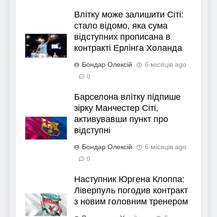
Влітку може залишити Сіті:
стало відомо, яка сума
відступних прописана в
контракті Ерлінга Холанда
Бондар Олексій
6 місяців ago
0
Барселона влітку підпише
зірку Манчестер Сіті,
активувавши пункт про
відступні
Бондар Олексій
6 місяців ago
0
Наступник Юргена Клоппа:
Ліверпуль погодив контракт
з новим головним тренером