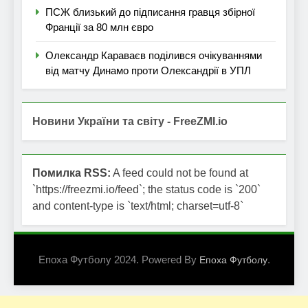
ПСЖ близький до підписання гравця збірної
Франції за 80 млн євро
Олександр Караваєв поділився очікуваннями
від матчу Динамо проти Олександрії в УПЛ
Новини України та світу - FreeZMI.io
Помилка RSS:
A feed could not be found at
`https://freezmi.io/feed`; the status code is `200`
and content-type is `text/html; charset=utf-8`
Епоха Футболу 2024. Powered By
.
Епоха Футболу