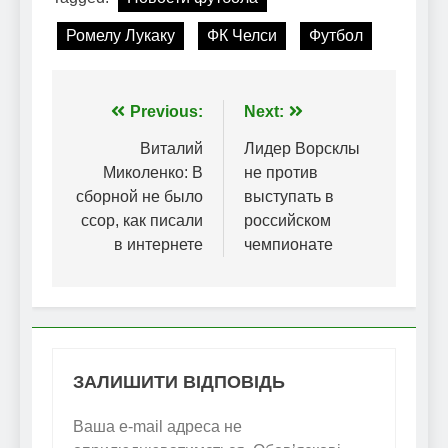
Ромелу Лукаку
ФК Челси
Футбол
Навігація
Previous:
Next:
записів
Виталий
Лидер Ворсклы
Миколенко: В
не против
сборной не было
выступать в
ссор, как писали
российском
в интернете
чемпионате
ЗАЛИШИТИ ВІДПОВІДЬ
Ваша e-mail адреса не