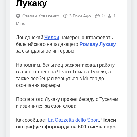
Лукаку
0
Степан Коваленко
3 Роки Ago
1
Mins
Лондонский
Челси
намерен оштрафовать
бельгийского нападающего
Ромелу Лукаку
за скандальное интервью.
Напомним, бельгиец раскритиковал работу
главного тренера Челси Томаса Тухеля, а
также пообещал вернуться в Интер до
окончания карьеры.
После этого Лукаку провел беседу с Тухелем
и извинился за свои слова.
Как сообщает
La Gazzetta dello Sport
,
Челси
оштрафует форварда на 600 тысяч евро
.