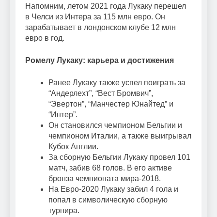
Напомним, летом 2021 года Лукаку перешел
в Челси из Интера за 115 млн евро. Он
зарабатывает в лондонском клубе 12 млн
евро в год.
Ромелу Лукаку: карьера и достижения
Ранее Лукаку также успел поиграть за
“Андерлехт”, “Вест Бромвич”,
“Эвертон”, “Манчестер Юнайтед” и
“Интер”.
Он становился чемпионом Бельгии и
чемпионом Италии, а также выигрывал
Кубок Англии.
За сборную Бельгии Лукаку провел 101
матч, забив 68 голов. В его активе
бронза чемпионата мира-2018.
На Евро-2020 Лукаку забил 4 гола и
попал в символическую сборную
турнира.