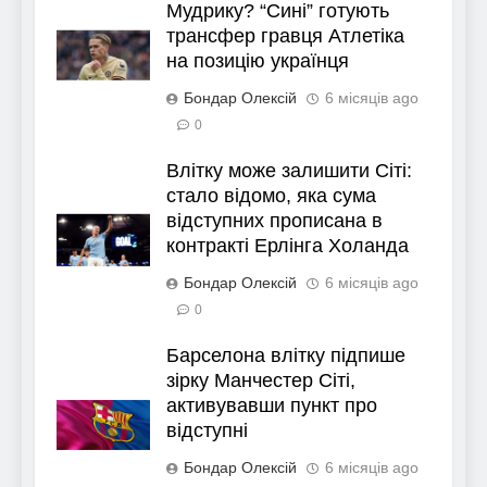
Мудрику? “Сині” готують
трансфер гравця Атлетіка
на позицію українця
Бондар Олексій
6 місяців ago
0
Влітку може залишити Сіті:
стало відомо, яка сума
відступних прописана в
контракті Ерлінга Холанда
Бондар Олексій
6 місяців ago
0
Барселона влітку підпише
зірку Манчестер Сіті,
активувавши пункт про
відступні
Бондар Олексій
6 місяців ago